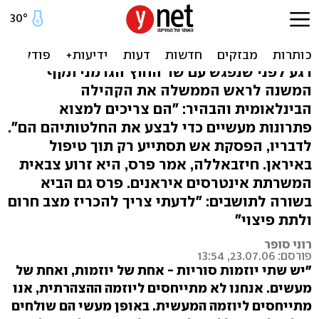
פרס נגד הקהילה הבינ"ל:
הצהרות אינן פתרון
רגע לפני שנפגש עם שר החוץ הגרמני תקף
המשנה לראש הממשלה את הקהילה
הבינלאומית והבהיר: "הם צריכים למצוא
פתרונות מעשיים כדי לבצע את החלטותיהם הם".
לדבריו, הפסקת אש תסתייע רק תוך טיפול
באיראן. חיזבאללה, אמר פרס, היא זרוע צבאית
המשרתת אינטרסים איראנים. פרס גם הביא
בשורה לתושבים: "לדעתי צריך להכריז מצב חרום
ולתת פיצוי"
רוני סופר
פורסם: 23.07.06, 13:54
"יש שתי יוזמות סוריות - אחת של יוזמות, ואחת של
מעשים. אנחנו לא מתייחסים ליוזמה ההצהרתית, אנו
מתייחסים ליוזמה המעשית. באופן מעשי הם שולחים