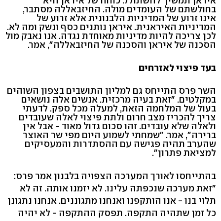
איראן תמשיך להשתולל. כוחה של איראן היא
בחולשתם של העומדים מולה. החיזבאללה מסתבר,
אינו זרוע של המדיניות הלבנונית אלא זרוע של
המדיניות האיראנית. איראן נותנים כסף ונשק ומה לא.
לכן צריכה להיות מדיניות מאוחדת נגדה. אנו נאבק מול
הסכנה של איראן והסכנה של החיזבאללה", אמר.
בעד פיצוי לאזרחים
השר פרס התייחס גם למליון התושבים בצפון השוהים
במקלטים. "זאת בעיה מרכזית. אנשים אלה נושאים
בעול של המלחמה הזאת, למעלה מכל ספק. לדעתי
צריך להכריז מצב חרום ולתת פיצוי לאלה שעובדים
ולאלה שלא עובדים. זהו סכום גדול מאוד - אבל אין
ברירה", אמר. "שמחתי לשמוע היום מפי שר האוצר
שהערב תהיה פגישה עם ההסתדרות והמעסיקים
למציאת פתרון".
בהתייחסו לאורך המערכה הצפויה בלבנון אמר פרס:
"זאת מערכה שנכפתה עלינו. לא יזמנו אותה. זה לא
תלוי בנו - אנו הותקפנו ואנחנו מתגוננים. אנחנו נתגונן
כל זמן שתהיה התקפה. תפסק ההתקפה - לא יהיה