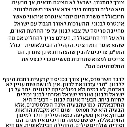
צורך להתגונן. ישראל לא הציגה תנאים, אך הבעיה
היא טילים ורקטות בידי צבא איראני בשטח לבנוני.
חיזבאללה משרת היום יותר אינטרס איראני מאשר
אינטרס לבנוני. ההערכות לאורך הגבול עם ישראל,
מחייבת פריסה של צבא לבנון על פי החלטת האו"ם,
ולא על ידי החיזבאללה. העולם צריך להחליט אם מה
שהוא אומר הוא רציני. הקהילה הבינלאומית - כולל
האו"ם, צריכים להבין שהצהרות אינן פתרון. הם
צריכים למצוא פתרונות מעשיים כדי לבצע את
החלטותיהם הם".
לדבר השר פרס, אין צורך בכניסה קרקעית רחבת היקף
ללבנון. "הרי עזבנו את לבנון. אין לנו שם שום עניין לא
באדמה, לא במים ולא בפוליטיקה לבנונית. יתר על כן,
ישראל ולבנון ואזרחי ישראל ואזרחי לבנון יכולים
לחיות ביחד. הבעיה איננה לבנון - הבעיה היא
החיזבאללה. כמו שהבעיה אינה הפלסטינים, אלא
הבעיה היא של חמאס - שגם היא מקבלת הוראות
מבחוץ. איראן משקיעה כמאה מיליון דולר למימון
החיזבאללה. יש שם כמאה מדריכים איראנים. הם
וסוריה שולחים טילים. הקהילה הבינלאומית, אם היא