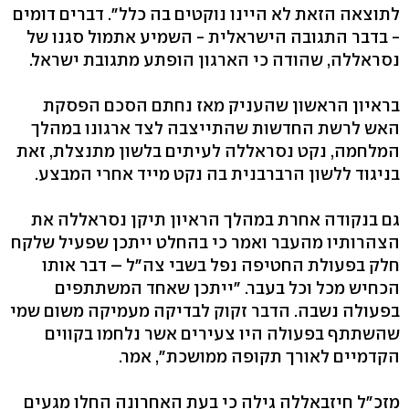
לתוצאה הזאת לא היינו נוקטים בה כלל". דברים דומים
- בדבר התגובה הישראלית - השמיע אתמול סגנו של
נסראללה, שהודה כי הארגון הופתע מתגובת ישראל.
בראיון הראשון שהעניק מאז נחתם הסכם הפסקת
האש לרשת החדשות שהתייצבה לצד ארגונו במהלך
המלחמה, נקט נסראללה לעיתים בלשון מתנצלת, זאת
בניגוד ללשון הרברבנית בה נקט מייד אחרי המבצע.
גם בנקודה אחרת במהלך הראיון תיקן נסראללה את
הצהרותיו מהעבר ואמר כי בהחלט ייתכן שפעיל שלקח
חלק בפעולת החטיפה נפל בשבי צה"ל – דבר אותו
הכחיש מכל וכל בעבר. "ייתכן שאחד המשתתפים
בפעולה נשבה. הדבר זקוק לבדיקה מעמיקה משום שמי
שהשתתף בפעולה היו צעירים אשר נלחמו בקווים
הקדמיים לאורך תקופה ממושכת", אמר.
מזכ"ל חיזבאללה גילה כי בעת האחרונה החלו מגעים