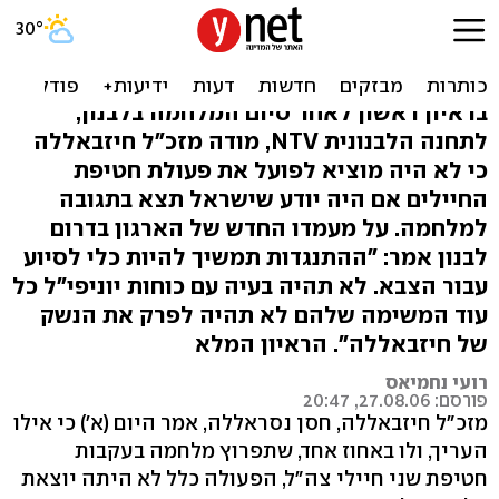
"לא היינו חוטפים חיילים, לו
ידענו שזו התגובה"
בראיון ראשון לאחר סיום המלחמה בלבנון,
לתחנה הלבנונית NTV, מודה מזכ"ל חיזבאללה
כי לא היה מוציא לפועל את פעולת חטיפת
החיילים אם היה יודע שישראל תצא בתגובה
למלחמה. על מעמדו החדש של הארגון בדרום
לבנון אמר: "ההתנגדות תמשיך להיות כלי לסיוע
עבור הצבא. לא תהיה בעיה עם כוחות יוניפי"ל כל
עוד המשימה שלהם לא תהיה לפרק את הנשק
של חיזבאללה". הראיון המלא
רועי נחמיאס
פורסם: 27.08.06, 20:47
מזכ"ל חיזבאללה, חסן נסראללה, אמר היום (א') כי אילו
העריך, ולו באחוז אחד, שתפרוץ מלחמה בעקבות
חטיפת שני חיילי צה"ל, הפעולה כלל לא היתה יוצאת