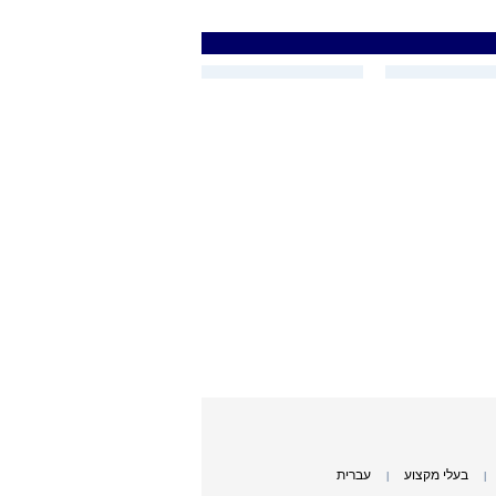
בעלי מקצוע
עברית
|
|