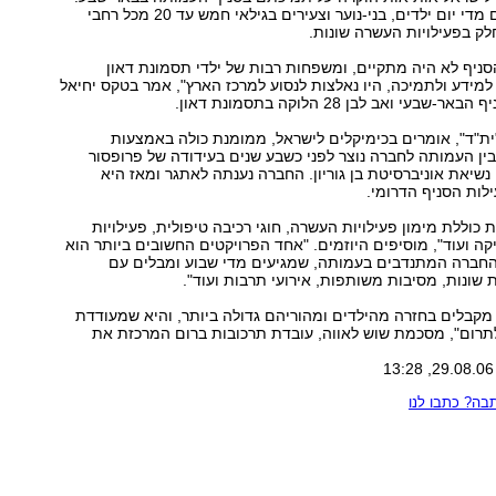
אל הסניף מגיעים מדי יום ילדים, בני-נוער וצעירים בגילאי חמש עד 20 מכל רחבי
לק בפעילויות העשרה שונות.
ניף לא היה מתקיים, ומשפחות רבות של ילדי תסמונת דאון
מידע ולתמיכה, היו נאלצות לנסוע למרכז הארץ", אמר בטקס יחיאל
בעי ואב לבן 28 הלוקה בתסמונת דאון.
ת"ד", אומרים בכימיקלים לישראל, ממומנת כולה באמצעות
ין העמותה לחברה נוצר לפני כשבע שנים בעידודה של פרופסור
 נשיאת אוניברסיטת בן גוריון. החברה נענתה לאתגר ומאז היא
ות הסניף הדרומי.
כוללת מימון פעילויות העשרה, חוגי רכיבה טיפולית, פעילויות
יקה ועוד", מוסיפים היוזמים. "אחד הפרויקטים החשובים ביותר הוא
 החברה המתנדבים בעמותה, שמגיעים מדי שבוע ומבלים עם
ת שונות, מסיבות משותפות, אירועי תרבות ועוד".
מקבלים בחזרה מהילדים ומהוריהם גדולה ביותר, והיא שמעודדת
לתרום", מסכמת שוש לאווה, עובדת תרכובות ברום המרכזת את
ה? כתבו לנו