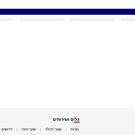
כלים ושירותים
מניות
שער הדולר
שער היורו
דרושים
|
|
|
|