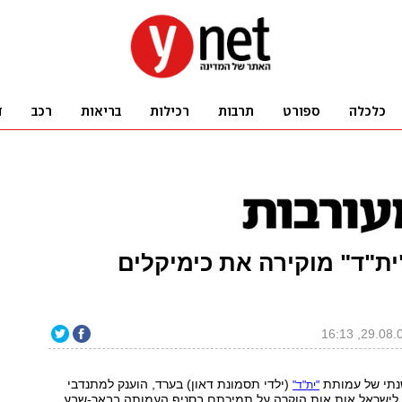
ת"ד" מוקירה את כימיקלים
נתי של עמותת
(ילדי תסמונת דאון) בערד, הוענק למתנדבי
"ית"ד"
 לישראל אות אות הוקרה על תמיכתם בסניף העמותה בבאר-שבע.