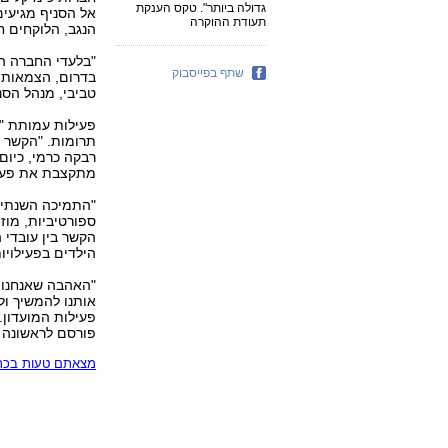
גדולה ביותר". טקס הענקת
תעודת ההוקרה
הנגב, הלוקחים ח
"בלעדי החברה הס
שתף בפייסבוק
בדרום, הצמאות ל
טביבי, מנהל הסניף הבאר-ש
פעילות עמותת "י
תרומות. "הקשר ב
רבקה כרמי, כיום
מתקצבת את פעיל
"התמיכה השנתית 
ספורטיביות, מוז
הקשר בין עובדי
הילדים בפעילויו
"האהבה שאנחנו 
אותנו להמשיך ו
פעילות המועדון.
פורסם לראשונה 29.08.06, 13:28
מצאתם טעות בכתב