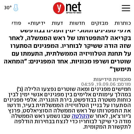
הונגריה: 150 פצועים
בהפגנות אלימות בבירה
אלפי מפגינים תומכי ימין הפגינו בבודפשט
בקריאה להתפטרותו של ראש הממשלה, לאחר
שזה הודה ששיקר לבוחריו. המפגינים הסתערו
על תחנת הטלוויזיה הממשלתית, התעמתו עם
שוטרים ושרפו מכוניות. אחד המפגינים: "המחאה
תימשך"
סוכנויות הידיעות
פורסם: 19.09.06, 04:59
חמישים מפגינים ומאה שוטרים נפצעו הלילה (ג')
במהלך עימותים אלימים בין מפגינים אנשי ימין לבין
כוחות משטרה בבודפשט, בירת הונגריה. אלפי מפגינים
הסתערו על בניין הטלוויזיה הממשלתית בעיר, ודרשו
את התפטרותו של ראש הממשלה הסוציאלסט, פרנץ
ג'יורצ'אן, לאחר ש
הקלטה
שבו נשמע ראש הממשלה
מודה כי שיקר לבוחריו כדי לנצח בבחירות הודלפה
לתקשורת המקומית.