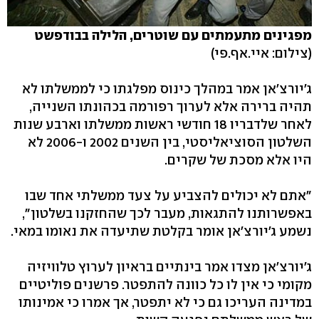
מפגינים מתעמתים עם שוטרים, הלילה בבודפשט
(צילום: איי.אף.פי)
ג'יורצ'אן אמר במהלך כינוס מפלגתו כי לממשלתו לא
תהיה ברירה אלא לערוך רפורמה בכהונתו השנייה,
לאחר שלדבריו 18 חודשי ראשות ממשלתו וארבע שנות
השלטון הסוציאליסטי, בין השנים 2002 ו-2006 לא
היו אלא מסכת של שקרים.
"אתם לא יכולים להצביע על צעד ממשלתי אחד שבו
באפשרותנו להתגאות, מעבר לכך שהחזקנו בשלטון",
נשמע ג'יורצ'אן אומר בקלטת שתיעדה את נאומו במאי.
ג'יורצ'אן מצדו אמר בינתיים בראיון לערוץ טלוויזיה
מקומי כי אין לו כל כוונה להתפטר. פרשנים פוליטיים
במדינה העריכו גם כי לא יתפטר, אך אמרו כי אמינותו