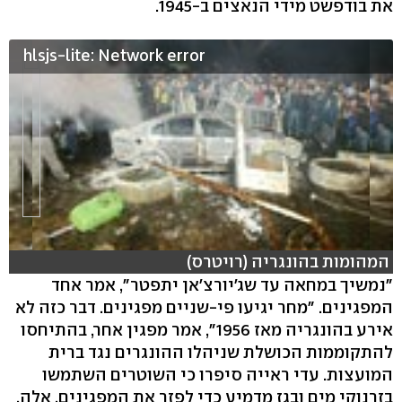
את בודפשט מידי הנאצים ב-1945.
hlsjs-lite: Network error
המהומות בהונגריה (רויטרס)
"נמשיך במחאה עד שג'יורצ'אן יתפטר", אמר אחד
המפגינים. "מחר יגיעו פי-שניים מפגינים. דבר כזה לא
אירע בהונגריה מאז 1956", אמר מפגין אחר, בהתיחסו
להתקוממות הכושלת שניהלו ההונגרים נגד ברית
המועצות. עדי ראייה סיפרו כי השוטרים השתמשו
בזרנוקי מים ובגז מדמיע כדי לפזר את המפגינים. אלה,