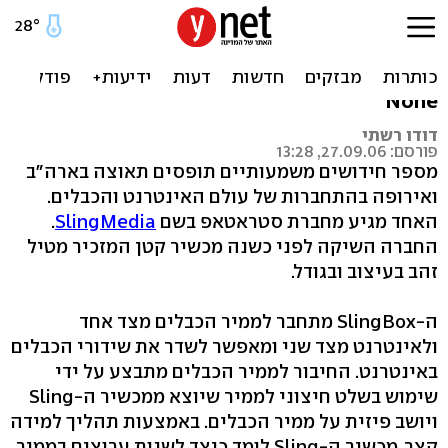
העתיד הלא רחוק: מנוי
לכבלים דרך האינטרנט
None
דודו רשתי
פורסם: 27.09.06, 13:28
מספר חידושים משמעותיים תופסים תאוצה בארה"ב
ואירופה בהתחברות של עולם האינטרנט והכבלים.
האחד מגיע מחברת סטראטאפ בשם
SlingMedia
.
החברה השיקה לפני כשנה מכשיר קטן המזכיר מטיל
זהב בעיצוב ובגודל.
ה-SlingBox מתחבר לממיר הכבלים מצד אחד
ולאינטרנט מצד שני ומאפשר לשדר את שידורי הכבלים
באינטרנט. החיבור לממיר הכבלים מתבצע על ידי
שימוש בשלט חיצוני לממיר שיוצא ממכשיר ה-Sling
ויושב פיזית על ממיר הכבלים. באמצעות תהליך למידה
קצר, מכשיר ה-Sling לומד כיצד לשנות ערוצים בממיר