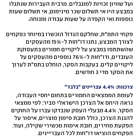
ועל שוויון זכויות למוגבלים. מרבית העבירות שנתגלו
במבצע היו אי תשלום שכר מינימום, אי תשלום שעות
נוספות ואי הקפדה על שעות עבודה ומנוחה.
פקחי התמ"ת, שחלקם הגדול הוכשרו במיוחד כפקחים
לצורך המבצע, נתנו דו"חות ל-15% מהעסקים
שהשתתפו במבצע על ליקויים חמורים בתעסוקת
העובדים, ודו"חות ל-76% נוספים מהעסקים על
ליקויים קלים. בעקבות הסקר, הוחלט בתמ"ת לערוך
את הסקר מדי 3 חודשים.
צרכנות: 4.4% עבריינים "בלבד"
לעומת הממצאים החמורים בתחום יחסי העבודה,
נראה היחס אל הצרכן הישראלי סביר: לפי ממצאי
הסקר, 4.4% מבעלי העסק שנבדקו עברו על החוקים
להגנת הצרכן, כולל חובת סימון מוצרים, איסור על
הפקעת מחירים, חובת אימות מכשירי שקילה, ועוד.
הפקחים הוציאו דו"חות לכל העבריינים.