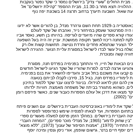
ו. מבית החולים "שערי צדק" בירושלים נמסר כי שקד נפטר בעקבות
כשל רב-מערכתי. ההלוויה תצא מחר ב-11:30, מבית ההספד "קהילת ירושלים" אל
הר המנוחות בגבעת שאול. השבעה תיערך ברחוב תרצה 14 בשכונת יפה נוף
גרשון שקד נולד באוסטריה ב-1929 תחת השם גרהרד מנדל, בן להורים אשר לא ידעו
ו היה סמרטוטר שעסק במיחזור נייר, ואהבתו של שקד לעולם
דו קורא ספרים שהיו מיועדים לגריסה. בהיותו בן תשע, נאסר אביו
נלקח למחנה ריכוז למשך תקופה ממושכת. עניין זה היה בעל השפעה
לד הצעיר שנתמלא פחדים וחרדת נטישה. תחושות קשות אלו רק
לח בגיל עשר לבדו לישראל במסגרת עליית הנוער. ההגירה לישראל
וויה קשה ומנוכרת.
ם הבאות של חייו, חי והתחנך בפנימיה בפרדס חנה, מסגרת
הגיעו ארצה לבדם. למרות שהוריו של שקד הגיעו לישראל חודשים
ם קבעו את משכנם בתל אביב והעדיפו להשאיר את בנם בפנימיה.
גם כאשר סיים את לימודיו בפרדס חנה, בגיל 15, סירבו לקבלו לביתם בטענה
ן להם זמן לדאוג לגידולו. בניגוד לרצונו עבר שקד ללמוד בתיכון
לים, כשהוא מתגורר בביתה של משפחה מאמצת. חוויות ילדותו
ד מצאו את דרכן אל עולם הספרות כעבור שנים, כאשר פירסם רומן
200).
1950 החל שקד את לימודיו באוניברסיטה העברית בירושלים. עם השנים פיתח
בתחום הספרות, ועד לצאתו לפנסיה שימש כפרופסור לספרות
יטה העברית בירושלים. במהלך הזמן פרסם למעלה מעשרים ספרי
עיון ומחקר, בהם "בין שחוק לדמע" (1965; על מנדלי מוכר ספרים), "המחזה העברי
ההיסטורי בתקופת התחיה" (1970), "אמנות הסיפור של עגנון" (1973), "ללא מוצא"
סופרים יוסף חיים ברנר, גרשום שופמן, אורי ניסן גנסין ומיכה יוסף