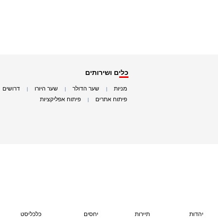
כלים ושירותים
מניות
שער הדולר
שער היורו
דרושים
|
|
|
|
פיתוח אתרים
פיתוח אפליקציות
|
|
יהדות
תיירות
יחסים
כלכליסט