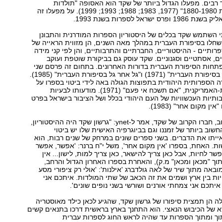
ד רבים. מפעלו הגדול ביותר של שקד הוא האסופה "תולדות
הסיפורת העברית 1880-1980" (1977, 1983; 1988; 1993; 1999). על מפעלו זה
ישראל לספרות בשנת 1993.
 השתמש שקד בכלים של היסטוריון הספרות המודרנית והתבונן
חלו בסיפורת העברית במהלך מאה השנים, הן מזווית הראייה של
רותיים - ההיסטוריים, החברתיים והתרבותיים, והן לפי קני מידה
ים, אסתטיים וסגנוניים. שקד עוסק גם בביקורת שוטפת ועוקב
תחות הסיפורת העברית בדורות האחרונים. בתחום זה פרסם שני
ספרים: "גל חדש בסיפורת העברית" (1971) ו"גל אחר גל בסיפורת העברית" (1985).
רה הספרותית היהודית בתפוצות הגולה באה לידי ביטוי בספרו על
הספרות היהודית-האמריקנית, "אם תשכח אי פעם" (1971). מודעותו לבעיות
תיות העכשוויות של העם היהודי בכלל ושל הציבור בישראל בפרט
 מקום אחר" (1983).
הסופר חנוך ברטוב, חברו הקרוב של שקד, אמר ל-ynet: "גרשון שקד היה ההיסטוריון,
שוב ביותר של זמננו וגם בביוגרפיה האישית שלו יש ביטוי
אייתו את הדברים. בשני ספרים שונים במרחק של שנים רבות, הוא
. האחת, בספרו 'אין מקום אחר', משל י"ח ברנר: 'אפשר, אפשר
ר לחיות, אבל כאן צריך להישאר, כאן צריך למות, לישון... אין
תוך "מכאן ומכאן" מ.ק), והאחרת בספרו האחרון הגדול והרחב,
באה מתוך שיר של לאה גולדברג 'אילנות': 'אולי רק ציפורי מסע
יות בין ארץ ושמים את זה הכאב של שתי המולדות. איתכם אני
יתכם אני צמחתי אורנים ושורשי בשני נופים שונים'.
 הן תמצית סיפורו של גרשון שקד, שהגיע לכאן כילד מאוסטריה
 של הכיבוש הנאצי. הוא התחנך בארץ בראשית דרכו בתנאים קשים
וך ומתוך הספרות עד שהיה לראש החוג לספרות עברית