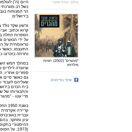
היום (ה') לעולמ
צילום: עמית שאבי
בירושלים.
קרוא וכתוב. אבי
הספרות החלה בעו
על ידי הנאצים ו
טראומתית על הי
התעצמו, כאשר נש
נחרתה בזכרונו כח
"מהגרים" (2002). חוויות
במהלך חמש השני
מילדותו
שיועדה לילדים ש
ספורים אחריו, ה
שתף בפייסבוק
שעליהם לעבוד ואי
בית הכרם בירוש
והתבגרותו של שק
פרי עטו - "מהגרים" (2
בשנת 
קריירה אקדמית 
עברית באוניברס
(1973; על ה