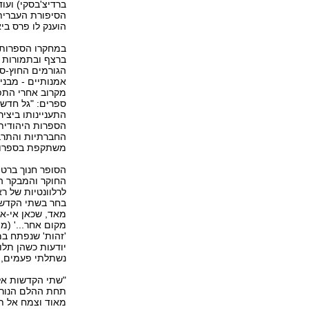
ברדיצ'בסקי) ועו
הוענק לו פרס ביאליק בשנת 1986 ופרס 
במחקרו הספרותי
ברצף ובתמורות ש
הגורמים החוץ-ספ
אמנותיים - מבני
מקרוב אחרי התפ
התעניינותו ביצי
החברתיות והתרבו
משתקפת בספרו "אין
החוקר והמבקר הח
לרלוונטיות של ר
בחר בשתי הקדשות
מאד, שכאן אי-אפש
מקום אחר...' (מ
'זהות' שנפתח במו
יודעות כשהן תלו
נשתלתי פעמים, א
"שתי הקדשות אלה
תחת ההלם הנורא
מאוד וצמח אל ת