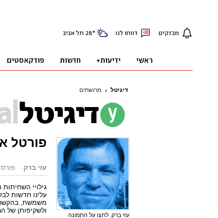
דיגיטל
מרושתים
פורטל אי
עזי ברק
פורסם: 05.01.07
גילויי השחיתות ו
עלינו חדשות לבק
משמשת, בהקשר ז
ולשקיפותן של הר
עזי ברק. לחצו על התמונה