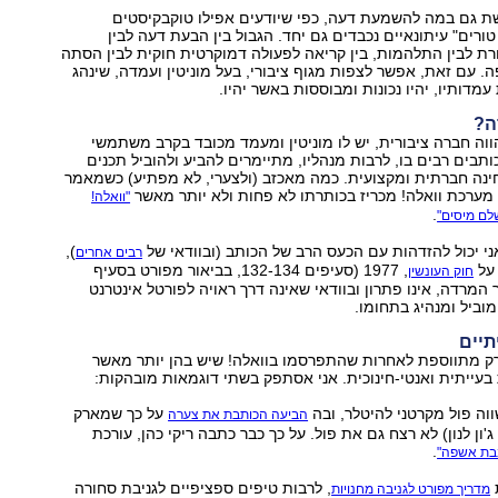
 גם במה להשמעת דעה, כפי שיודעים אפילו טוקבקיסטים
ורים" עיתונאיים נכבדים גם יחד. הגבול בין הבעת דעה לבין
רת לבין התלהמות, בין קריאה לפעולה דמוקרטית חוקית לבין הסתה
ה. עם זאת, אפשר לצפות מגוף ציבורי, בעל מוניטין ועמדה, שינהג
מדותיו, יהיו נכונות ומבוססות באשר יהיו.
ה?
ווה חברה ציבורית, יש לו מוניטין ומעמד מכובד בקרב משתמשי
ותבים רבים בו, לרבות מנהליו, מתיימרים להביע ולהוביל תכנים
נה חברתית ומקצועית. כמה מאכזב (ולצערי, לא מפתיע) כשמאמר
רכת וואלה! מכריז בכותרתו לא פחות ולא יותר מאשר
"וואלה!
.
לם מיסים"
י יכול להזדהות עם הכעס הרב של הכותב (ובוודאי של
),
רבים אחרים
 על
, 1977 (סעיפים 132-134, בביאור מפורט בסעיף
חוק העונשין
סור המרדה, אינו פתרון ובוודאי שאינה דרך ראויה לפורטל אינטרנט
וביל ומנהיג בתחומו.
תיים
 רק מתווספת לאחרות שהתפרסמו בוואלה! שיש בהן יותר מאשר
בעייתית ואנטי-חינוכית. אני אסתפק בשתי דוגמאות מובהקות:
וה פול מקרטני להיטלר, ובה
על כך שמארק
הביעה הכותבת את צערה
ג'ון לנון) לא רצח גם את פול. על כך כבר כתבה ריקי כהן, עורכת
.
בת אשפה"
, לרבות טיפים ספציפיים לגניבת סחורה
מדריך מפורט לגניבה מחנויות