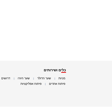
כלים ושירותים
מניות
שער הדולר
שער היורו
דרושים
|
|
|
|
פיתוח אתרים
פיתוח אפליקציות
|
|