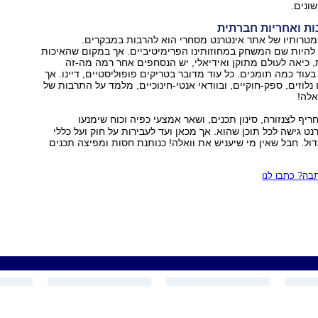
שונים.
ות ואחריות חברתית
מטרותיו של אתר אינטרנט מסחרי הוא להרבות במבקרים.
להיות שם המשחק במחוזותינו הפרימיטיביים. אך במקום שהאיכות
, כיאה לעולם מתוקן ואידיאלי, יש הנסחפים אחר רמה מה-זה
בעוד כמה תומכים. כל עוד מדובר בטריקים פופוליסטיים, דיינו. אך
לוזים, ספק-חוקיים, ובוודאי אנטי-חינוכיים, מלמד על התרבות של
אלה!
ריף לצנזורה, סינון תכנים, ושאר אמצעי כפיה וכוח שימנעו
 גישה לכל תוכן שהוא. אך מכאן ועד לעבירות על חוק ועל כללי
ל. חבל שאין מי שיעניש את וואלה! כנותנת חסות ומפיצה תכנים
ה? כתבו לנו