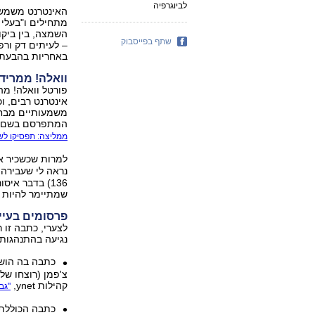
לביוגרפיה
האינטרנט משמשת
מתחילים ו"בעלי ט
השמצה, בין ביקו
שתף בפייסבוק
– לעיתים דק ורפ
באחריות בהבעת ע
וואלה! ממריד
פורטל וואלה! מה
אינטרנט רבים, וכ
משמעותיים מבחי
המתפרסם בשם מע
ממליצה: תפסיקו לש
למרות שכשכיר אנ
נראה לי שעבירה
136) בדבר אי
שמתיימר להיות מ
פרסומים בעיי
לצערי, כתבה זו
נגיעה בהתנהגות 
כתבה בה הושו
צ'פמן (רוצחו של 
קהילות ynet,
"גב
כתבה הכוללת