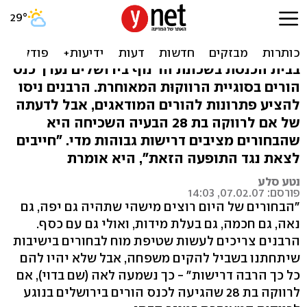
רווקוּת מאוחרת: "לבחורים יש
דרישות בשמיים"
בבית הכנסת בשכונת הר נוף בירושלים נערך כנס
הורים בסוגיית הרווקוּת המאוחרת. הרבנים ניסו
להציע פתרונות להורים המודאגים, אבל לדעתה
של אם לרווקה בת 28 הבעיה השכיחה היא
שהבחורים מציבים דרישות גבוהות מדי. "חייבים
לצאת נגד התופעה הזאת", היא אומרת
נטע סלע
פורסם: 07.02.07, 14:03
"הבחורים של היום רוצים מישהי שתהיה גם יפה, גם
נאה, גם חכמה, גם בעלת מידות, ואולי גם עם כסף.
הרבנים צריכים לעשות שטיפת מוח לבחורים בישיבות
שיתחתנו בשביל להקים משפחה, אבל שלא יהיו להם
כל כך הרבה דרישות" - כך נשמעה לאה (שם בדוי), אם
לרווקה בת 28 שהגיעה לכנס הורים בירושלים בנוגע