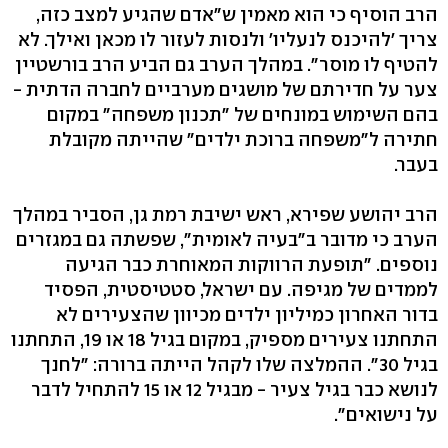
הרב הוסיף כי הוא מאמין ש"אדם שהגיע למצב כזה,
צריך 'להיכנס לנעליו' ולנסות לעזור לו מכאן ואילך. לא
להטיף לו מוסר". במהלך הערב גם הביע הרב בורשטיין
צער על חדירתם של מושגים מערביים לחברה הדתית -
בהם השימוש במונחים של "תכנון משפחה" במקום
חתירה ל"משפחה ברוכת ילדים" שהייתה מקובלת
בעבר.
הרב יהושע שפירא, ראש ישיבת רמת גן, הסביר במהלך
הערב כי מדובר ב"בעיה לאומית", שפשתה גם במגזרים
נוספים. "תופעת הרווקות המאוחרת כבר הגיעה
לממדים של מגיפה. עם ישראל, סטטיסטית, הפסיד
בדור האחרון כמיליון ילדים מכיוון שהצעירים לא
התחתנו צעירים מספיק, במקום בגיל 18 או 19, התחתנו
בגיל 30". ההמלצה שלו לקהל הייתה ברורה: "לחנך
לנושא כבר בגיל צעיר - מבגיל 12 או 15 להתחיל לדבר
על נישואים".