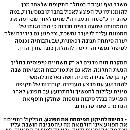
משרד ואף נענתה במהלך התקופה שלאחר מכן
להזמנותיו של הפוגע לאכול בחברתו במסעדות, במה
שהגדיר כ"סעודות עבודה". שנים לאחר שסיימה את
התמחותה שמעה בשיח חברות כי התנהגותו של
הממונה עליה לשעבר נמשכת, וכי פגע גם בידידה שלה.
יערה פיתחה תגובה דכאונית, שבעקבותיה נכנסה
לטיפול נפשי והחליטה להתלונן כנגד עורך הדין.
המקרה הזה מדגים לא רק השהייה טיפוסית בהליך
הגשת התלונה, אלא גם את מורכבות המציאות שבה
קורבן של עבירה מינית חשה נאלצת להמשיך
להתרועע עם מבצע העבירה. קורבנות של תקיפה
מינית עלולות להמשיך ולהתרועע עם הפוגע לאחר
הפגיעה בגלל סיבות נוספות, שחלקן חופף את
הגורמים שפורטו קודם.
• כמיהה לתיקון תפיסתה את הפוגע.
הקלקול בתפיסה
את הפוגע אינו הולם את מה שהסביבה חושבת עליו
ואת מה שהנפגעת ידעה עליו עד למעשה הפגיעה. יש