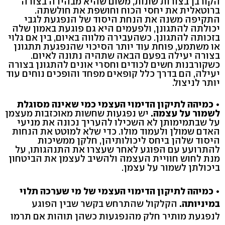
הקורבן בצורות שונות, משום שהיא מבהירה בצורה
ברוטאלית את יחסי הכוח וחושפת את חולשתה.
התקיפה משנה את הנחת היסוד של הנפגעת לגבי
יכולתה להתגונן, ולפעמים היא גם פוגעת באמון שלה
בזכותה להתגונן. כשהעבירה מלווה באיום, בין אם גלוי
או משתמע, פוחת עוד יותר הסיכוי שהנפגעת תתגונן
בצורה יעילה בפעם הבאה שתהיה נתונה לאיום.
כשקורבנות חשים לכודים וחסרי אונים להתגונן בצורה
יעילה, הם בדרך כלל קופאים מפחד והופכים נוחים עוד
יותר לניצול.
• כמיהה לתיקון הדימוי העצמי כמי שאינה מסוגלת
לשמור על עצמה.
יש נפגעות שחשות מאוכזבות מעצמן
על שבתמימותן לא השכילו להעריך נכונה את מניעי
האדם שמולן ולעמוד מולו. כדי שלא למוטט את הנחות
היסוד שלהן ביחס ליכולותיהן, חלקן ממשיכות
להתרועע עם הפוגע לאחר שעצרו את התנהגותו, על
מנת לחוש חוויית העצמה ולהשיב לעצמן את הביטחון
ביכולתן לשמור על עצמן.
• כמיהה לתיקון הדימוי העצמי של מי שערכה תלוי
במיניותה.
הקלקול שהתרחש בקשר שבין הפוגע
לנפגעת מותיר חלק מהנפגעות כשהן תוהות אם תרמו