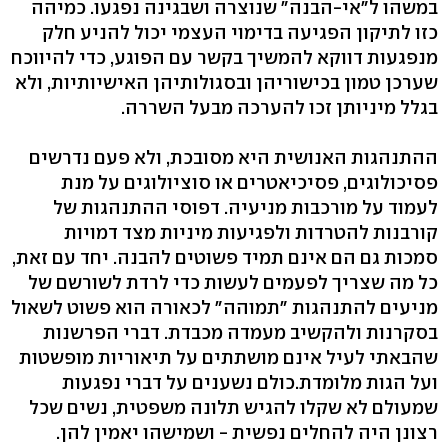
במשהו ל"אי-הבנה" שנוצרה ושבגינה נפגעו. כמיהה
כזו לתיקון הפגיעה בדימוי העצמי יכול להניע חלק
מנפגעות דווקא להמשיך בקשר עם הפוגע, כדי להיווכח
שערכן טמון בכישוריהן ובסגולותיהן האישיותיות, ולא
בגלל מיניותן זכו להערכה מבעל השררה.
ההתנהגות האנושית היא מסובכת, ולא פעם נדרשים
פסיכולוגים, פסיכיאטרים או סוציולוגים על מנת
לעמוד על מורכבות מניעיה. דפוסי ההתנהגות של
קורבנות להטרדות ולפגיעות מיניות מצד דמויות
סמכות גם הם אינם תמיד פשוטים להבנה. יחד עם זאת,
כל מה שצריך לפעמים לעשות כדי לרדת לשורשם של
מניעים להתנהגות "תמוהה" לכאורה הוא פשוט לשאול
בסקרנות ולהקשיב מעמדה מכבדת. דברי הפרשנות
שהבאתי לעיל אינם מושתתים על תיאוריות מופשטות
ועל הגות מלומדת.כולם נשענים על דברי נפגעות
שמעולם לא שקלו להגיש תלונה משפטית, נשים שכל
רצונן היה להחלים נפשית - ושמישהו יאמין להן.