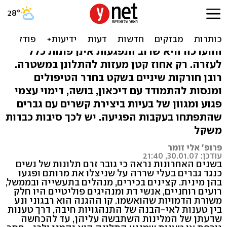
למה הן שתקו ולא התלוננו על
התקיפה?
ההערכה היא שרוב הנפגעות אינן פונות כלל
לעזרה. רק אחוז קטן מעזות להתלונן במשטרה.
רובן חורקות שיניים בשקט בחדר הטיפולים
ומנסות להתמודד עם דיכאון, בושה, דימוי עצמי
פגוע ומגוון של בעיות ביצירת קשרים עם גברים
שהתפתחו בעקבות הפגיעה. יש לכך סיבות כבדות
משקל
פרופ' אלי זומר
עודכן: 30.01.07, 21:40
בשנים האחרונות נראה כי גובר זרם תלונות של נשים
כנגד גברים בעלי שררה על שניצלו את מרותם ופגעו
בהן מינית. קצינים בכירים, מנהלים בתעשייה ובממשל,
רועים רוחניים, אנשי דת ומנהיגים פוליטיים היו חלק
משורת הדמויות שהואשמו. קו ההגנה הוא רבגוני ונע
בין טענות לאי-הבנה של התנהגויות חיבה, דרך טענות
שדעתן של המלינות השתבשה עליהן, עד להכחשה