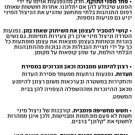
• פחד מפני התוקף.
חלק מהנפגעות אוימו על ידי
הפוגע שיבולע להן אם יתלוננו. אחרות חוששות שאותו
דפוס התנהגות בלתי מתחשב שהניע את הניצול המיני
יניע גם פגיעות נוספות.
• קושי להסביר לעצמן את השיתוק שאחז בהן.
נפגעות
הטרדה וניצול מיני אינן רק צעירות תמימות. גם נשים
בוגרות ובטוחות בעצמן מוצאות את עצמן מופתעות כל
כך על ידי חציית הגבולות וכה נבוכות מההתנהגות
הבלתי הולמת, עד שהן קופאות על מקומן.
• רצון להימנע ממבוכה וכאב הכרוכים במסירת
העדות.
נפגעות נרתעות ממעמד מסירת העדות
והחקירות במשטרה ובערכאות משום רצונן להימנע
מכאב ההיזכרות ומההשפלה הצפויה להן בבית
המשפט.
• חשש מחשיפה פומבית.
קורבנות של ניצול מיני
חשות לא פעם מוכתמות ומבוישות, ולכן אינן ממהרות
לחשוף את "קלונן" ברבים.