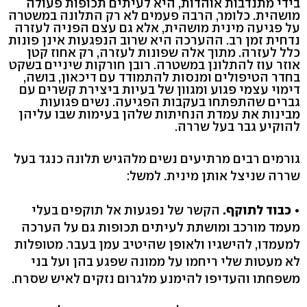
בידי מתנדבות אוהדות, היא לעיתים תכופות פעולה
מושהית. כלומר, הרבה פעמים לא רק התלונה במשטרה
על פגיעה מינית מושהית, אלא גם עצם הפניה לעזרה
נדחית זמן רב. ההערכה היא שרוב הנפגעות אינן פונות
כלל לעזרה. מתוך אלה שפונות לעזרה, רק אחוז קטן
אוזר עוז להתלונן במשטרה. רובן חורקות שיניים בשקט
בחדר הטיפולים ומנסות להתמודד עם דיכאון, בושה,
דימוי עצמי פגוע ומגוון של בעיות ביצירת קשרים עם
גברים שהתפתחו בעקבות הפגיעה. נשים פגועות
מבינות את עמדת הנחיתות שלהן בעימות שבו עליהן
להוקיע גבר בעל שררה.
גורמים רבים מרתיעים נשים מלהגיש תלונה כנגד בעל
שררה שניצל אותן מינית. למשל:
• כבוד לתוקף.
הקשר של נפגעות אל תוקפים בעלי
מעמד מורכב ומושתת לעיתים תכופות גם על הערכה
למעמדו, להישגיו ולאופן שהיטיב עמן בעבר. מטופלות
לא מעטות שלי ריחמו על ממונה שפגע בהן ועל בני
משפחתו והעדיפו להימנע מלגרום נזקים לאיש שסרח.