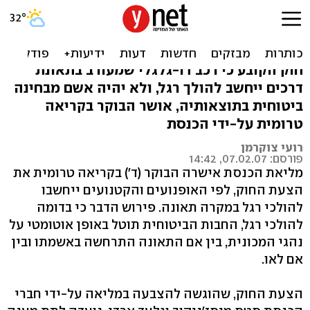
אושר בטרומית: הקלה בביטוח
דו-גלגלי
חוק הקובע כי רכב דו-גלגלי שמעורב בתאונת
דרכים ייחשב להולך רגל, ולא יהיה אשם מבחינה
ביטוחית בתוצאותיה, אושר הבוקר בקריאה
טרומית על-ידי הכנסת
רועי צוקרמן
פורסם: 07.02.07, 14:42
מליאת הכנסת אישרה הבוקר (ד') בקריאה טרומית את
הצעת החוק, לפי האופנועים והקטנועים ייחשבו
להולכי רגל במקרה תאונה. פירוש הדבר כי בדומה
להולכי רגל, החבות הביטוחית תוטל באופן אוטומטי על
נהגי המכונית, בין אם התאונה התרחשה באשמתו ובין
אם לאו.
הצעת החוק, שהוגשה להצבעה במליאה על-ידי חברי