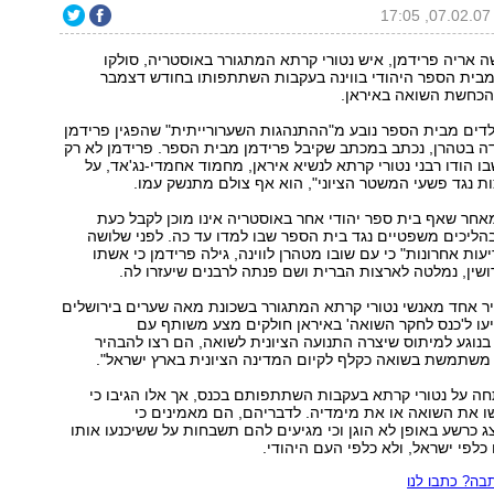
1
ה אריה פרידמן, איש נטורי קרתא המתגורר באוסטריה, סולקו
בית הספר היהודי בווינה בעקבות השתתפותו בחודש דצמבר
 הכחשת השואה באיראן.
דים מבית הספר נובע מ"ההתנהגות השערורייתית" שהפגין פרידמן
ה בטהרן, נכתב במכתב שקיבל פרידמן מבית הספר. פרידמן לא רק
 הודו רבני נטורי קרתא לנשיא איראן, מחמוד אחמדי-נג'אד, על
ת נגד פשעי המשטר הציוני", הוא אף צולם מתנשק עמו.
אחר שאף בית ספר יהודי אחר באוסטריה אינו מוכן לקבל כעת
בהליכים משפטיים נגד בית הספר שבו למדו עד כה. לפני שלושה
יעות אחרונות" כי עם שובו מטהרן לווינה, גילה פרידמן כי אשתו
שין, נמלטה לארצות הברית ושם פנתה לרבנים שיעזרו לה.
ר אחד מאנשי נטורי קרתא המתגורר בשכונת מאה שערים בירושלים
עו ל'כנס לחקר השואה' באיראן חולקים מצע משותף עם
בנוגע למיתוס שיצרה התנועה הציונית לשואה, הם רצו להבהיר
 משתמשת בשואה כקלף לקיום המדינה הציונית בארץ ישראל".
ה על נטורי קרתא בעקבות השתתפותם בכנס, אך אלו הגיבו כי
ו את השואה או את מימדיה. לדבריהם, הם מאמינים כי
ג כרשע באופן לא הוגן וכי מגיעים להם תשבחות על ששיכנעו אותו
כלפי ישראל, ולא כלפי העם היהודי.
ה? כתבו לנו