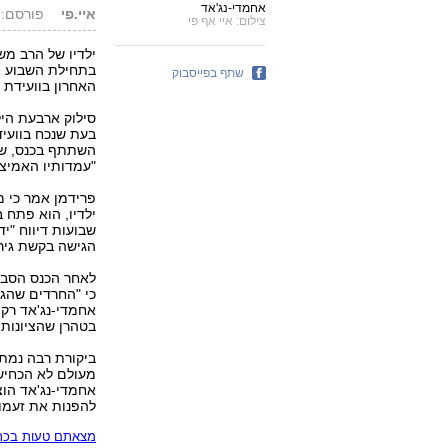
אחמדי-נג'אד
איי.פי
פורסם: 07.02.07, 7:05
צילום: איי אף פי
ילדיו של הרב מש
בתחילת השבוע מ
שתף בפייסבוק
האחרון בוועידת
סילוק ארבעת היל
בעת שנכח בוועיד
השתתף בכנס, שבו
"עמדותיו האמיצו
פרידמן אמר כי מ
ילדיו, הוא פתח 
שבועות דיווח "יד
הגישה בקשת גירו
לאחר הכנס הסבי
כי "החרדים שהגי
אחמדי-נג'אד רק 
בטהרן שהציונות
ביקורת רבה נמתח
מעולם לא הכחיש
אחמדי-נג'אד הוצ
להפנות את זעמו 
מצאתם טעות בכתב