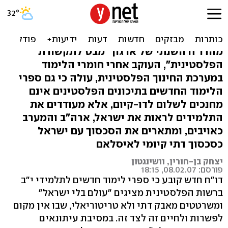
"ספרי לימוד פלסטינים
מציגים עולם בלי ישראל"
מהדו"ח השנתי של ארגון "מבט לתקשורת
הפלסטינית", העוקב אחרי חומרי הלימוד
במערכת החינוך הפלסטינית, עולה כי גם ספרי
הלימוד החדשים בתיכונים הפלסטינים אינם
מחנכים לשלום לדו-קיום, אלא מעודדים את
התלמידים לראות את ישראל, ארה"ב והמערב
כאויבים, ומתארים את הסכסוך עם ישראל
כסכסוך דתי קיומי לאיסלאם
יצחק בן-חורין, וושינגטון
פורסם: 08.02.07, 18:15
דו"ח חדש קובע כי ספרי לימוד חדשים לתלמידי י"ב
ברשות הפלסטינית מציגים "עולם בלי ישראל"
ומשרטטים מאבק דתי ולא טריטוריאלי, שבו אין מקום
לפשרות ולחיים זה לצד זה. במסיבת עיתונאים