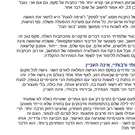
זמן האחרון אני קורא יותר מדי כתבות על סקס, גם אם אני, כגבר
ר אחר.
של כתבות מסוג "איך לספק" ו"איפה לגעת" היא לתאר את האשה
קודות ארוגניות, כל אחת עם מערכת ההפעלה משלה, סף רגישות,
, ולא לשכוח גירוי ממושך מסוג "בואי הנה".
שבעוד שלמדתי הרבה דברים פרקטיים מהכתבות האלה, סקס טוב זה
 חושב, ואני מצטער על הדיבור המטרוסקסואלי, ששכחו שהאשה אינה
רים תלושים, אלא אדם, עם גוף שלם, אופי, ייחוד. אמנם קלישאה
ת, אבל אם ניקח את האנלוגיה המאוסה של המחשב, אז רוב הכתבות
קס משולות ללימוד איך לשפר את המהירות ההקלדה.
י ורבותיי, אינה העניין
כי מדהים בסקס הוא הגישה המלאה לאדם השני. גישה לכל מקום
כי פרטיים שבאותו רגע, לאף אחד אחד בעולם אין גישה אליו. זהו
 נותנת בי לעשות כרצוני עם המקומות הכי אינטימיים בגופה, לגעת
אחר לא רשאי לגעת בה, להרגיש אותה, את כולה, בלי מעצורים,
דבר הכי סקסי. הגמירה, גבירותי ורבותיי, אינה העניין.
פעם שגברים נהנים רק אם הם גומרים. שטויות כאלה לא שמעתי
תי לילה שלם בהתמזמזות וחיבוקים עם בחורה שלא הייתי מאוהב
י יותר מאשר רוב חוויותיי בזמן האחרון, שהגיעו רחוק הרבה יותר. הרי
אפילו משב רוח פרצים פתאומי יכול לגרום לנו לגמור, האם זה
 אותה אינטימיות שמגיעה עם האישור, עם הכניעה הדו צדדית, אותו
 השני - הוא העניין האמיתי, הוא הדבר המחרמן ביותר, הוא הדבר
תר מכל.