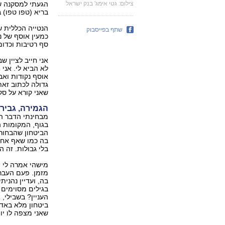
צילום: גטי אימג' בנק ישראל
הגעתי למסקנה שב
בריא (טפו טפו) בן 23, לא אמור לחשוב על שום דב
הנטייה הכללית 
שתף בפייסבוק
כמעין אוסף של נ
סף רטיבות וכדומה
אני חייב לציין 
לא הביא לי. אני
אוסף נקודות ואב
גדולה לכתוב זא
שאני קורא על ס
הגמירה, גבירות
מבחינתי הדבר ה
בגוף, המקומות ה
הביטחון שהבחורה
בה כמו שאף אחד 
בלי גבולות. זה ה
מישהי אמרה לי 
מזמן. פעם העבר
בה, ועדיין נהנית
בגילים מסוימים 
העניין? בשבילי,
ביטחון מלא באדם
שאני מצפה לו יו