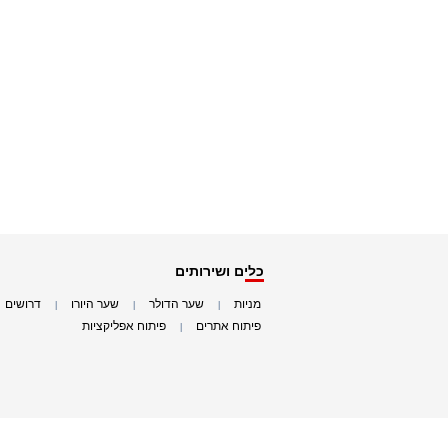
כלים ושירותים
מניות
שער הדולר
שער היורו
דרושים
|
|
|
|
פיתוח אתרים
פיתוח אפליקציות
|
|