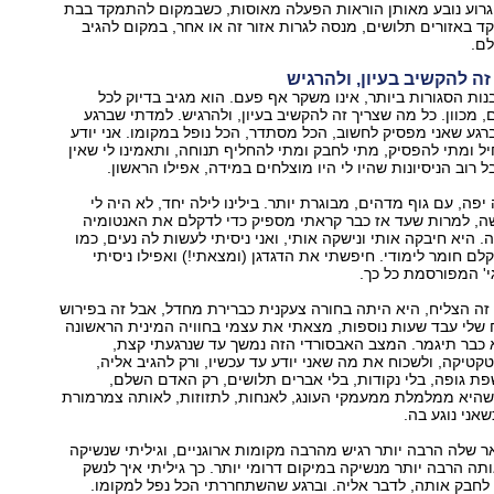
גרוע נובע מאותן הוראות הפעלה מאוסות, כשבמקום להתמקד בבת
ד באזורים תלושים, מנסה לגרות אזור זה או אחר, במקום להגיב
ם.
ה להקשיב בעיון, ולהרגיש
נות הסגורות ביותר, אינו משקר אף פעם. הוא מגיב בדיוק לכל
ם, מכוון. כל מה שצריך זה להקשיב בעיון, ולהרגיש. למדתי שברגע
גע שאני מפסיק לחשוב, הכל מסתדר, הכל נופל במקומו. אני יודע
ל ומתי להפסיק, מתי לחבק ומתי להחליף תנוחה, ותאמינו לי שאין
אבל רוב הניסיונות שהיו לי היו מוצלחים במידה, אפילו הראשון.
פה, עם גוף מדהים, מבוגרת יותר. בילינו לילה יחד, לא היה לי
שה, למרות שעד אז כבר קראתי מספיק כדי לדקלם את האנטומיה
 היא חיבקה אותי ונישקה אותי, ואני ניסיתי לעשות לה נעים, כמו
ם חומר לימודי. חיפשתי את הדגדגן (ומצאתי!) ואפילו ניסיתי
י' המפורסמת כל כך.
 זה הצליח, היא היתה בחורה צעקנית כברירת מחדל, אבל זה בפירוש
 שלי עבד שעות נוספות, מצאתי את עצמי בחוויה המינית הראשונה
 כבר תיגמר. המצב האבסורדי הזה נמשך עד שנרגעתי קצת,
קטיקה, ולשכוח את מה שאני יודע עד עכשיו, ורק להגיב אליה,
ת גופה, בלי נקודות, בלי אברים תלושים, רק האדם השלם,
שהיא ממלמלת ממעמקי העונג, לאנחות, לתזוזות, לאותה צמרמורת
אני נוגע בה.
אר שלה הרבה יותר רגיש מהרבה מקומות ארוגניים, וגיליתי שנשיקה
ה הרבה יותר מנשיקה במיקום דרומי יותר. כך גיליתי איך לנשק
לחבק אותה, לדבר אליה. וברגע שהשתחררתי הכל נפל למקומו.