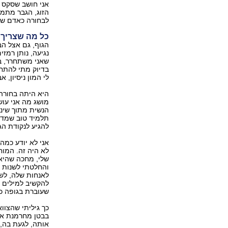
אני חושב שסקס 
הזוג, הגבר מתמק
לבחורה כאדם של
כל מה שצריך ז
הגוף, גם אצל הב
נגיעה, נותן רמזי
שאני משתחרר, בר
בדיוק מתי להתחי
לי המון ניסיון, 
היא היתה בחורה י
מושג מה אני עו
הנשית מתוך שינה.
תלמיד טוב שמדקל
להגיע לנקודת הג
אני לא יודע כמה
לא היה זה. המוח
שלי, מחכה שהיא
והחלטתי לשנות ט
לאנחות שלה, לשפ
להקשיב למילים 
שעוברת בגופה כש
כך גיליתי שהצוו
בבטן מחרמנת אות
אותה, לגעת בה, 