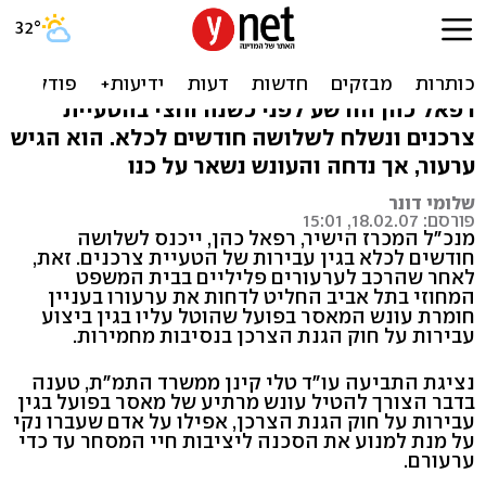
מנכ"ל המכרז הישיר נכנס
לכלא בגין הטעיית צרכנים
רפאל כהן הורשע לפני כשנה וחצי בהטעיית
צרכנים ונשלח לשלושה חודשים לכלא. הוא הגיש
ערעור, אך נדחה והעונש נשאר על כנו
שלומי דונר
פורסם: 18.02.07, 15:01
מנכ"ל המכרז הישיר, רפאל כהן, ייכנס לשלושה
חודשים לכלא בגין עבירות של הטעיית צרכנים. זאת,
לאחר שהרכב לערעורים פליליים בבית המשפט
המחוזי בתל אביב החליט לדחות את ערעורו בעניין
חומרת עונש המאסר בפועל שהוטל עליו בגין ביצוע
עבירות על חוק הגנת הצרכן בנסיבות מחמירות.
נציגת התביעה עו"ד טלי קינן ממשרד התמ"ת, טענה
בדבר הצורך להטיל עונש מרתיע של מאסר בפועל בגין
עבירות על חוק הגנת הצרכן, אפילו על אדם שעברו נקי
על מנת למנוע את הסכנה ליציבות חיי המסחר עד כדי
ערעורם.