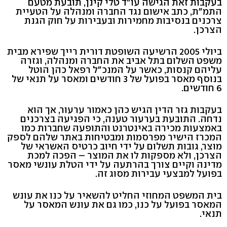
בעקבות זאת הגישה עו"ד טלי קינן, תובעת מטעם
התמ"ת, כתב אישום נגד החברה ומנהלה על הטעיית
צרכנים בנסיבות מחמירות ובעבירות על חוק הגנת
הצרכן.
ביולי 2005 הרשיעה השופטת דורית רייך שפירא מבית
משפט השלום בתל אביב את החברה ומנהלה, וגזרה
עליהם קנסות, כאשר על המנכ"ל רפאל כהן הוטל
בנוסף מאסר בפועל של 3 חודשים ומאסר על תנאי של
6 חודשים.
בעקבות גזר הדין הגיש כהן כאמור ערעור, אך הוא
נדחה. התובעת בערעור טענה, כי הפגיעה בצרכנים
באמצעות מכירה באינטרנט והתופעה שחברות כמו
המכרז הישיר מפרסמות ומבטיחות באתר שלהם לספק
מוצר, גובות תשלום על ידי חיוב כרטיס האשראי של
הצרכן, ולא מספקות לו את המוצר – הפכה למכת
מדינה וקיים צורך בהרתעה על ידי הטלת עונשי מאסר
בפועל למבצעי עבירות מסוג זה.
בית המשפט המחוזי החליט להשאיר על כנו את עונש
המאסר בפועל על כנו, כמו גם את עונש המאסר על
תנאי.