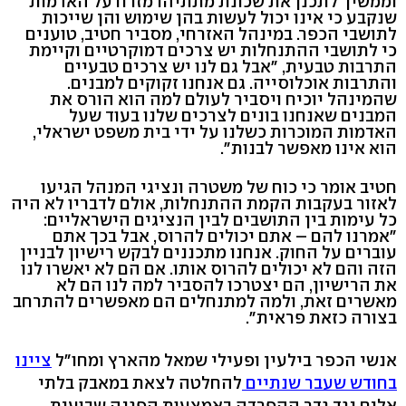
וממשיך לתכנן את שכונת מתתיהו מזרח על האדמות
שנקבע כי אינו יכול לעשות בהן שימוש והן שייכות
לתושבי הכפר. במינהל האזרחי, מסביר חטיב, טוענים
כי לתושבי ההתנחלות יש צרכים דמוקרטיים וקיימת
התרבות טבעית, "אבל גם לנו יש צרכים טבעיים
והתרבות אוכלוסייה. גם אנחנו זקוקים למבנים.
שהמינהל יוכיח ויסביר לעולם למה הוא הורס את
המבנים שאנחנו בונים לצרכים שלנו בעוד שעל
האדמות המוכרות כשלנו על ידי בית משפט ישראלי,
הוא אינו מאפשר לבנות".
חטיב אומר כי כוח של משטרה ונציגי המנהל הגיעו
לאזור בעקבות הקמת ההתנחלות, אולם לדבריו לא היה
כל עימות בין התושבים לבין הנציגים הישראליים:
"אמרנו להם – אתם יכולים להרוס, אבל בכך אתם
עוברים על החוק. אנחנו מתכננים לבקש רישיון לבניין
הזה והם לא יכולים להרוס אותו. אם הם לא יאשרו לנו
את הרישיון, הם יצטרכו להסביר למה לנו הם לא
מאשרים זאת, ולמה למתנחלים הם מאפשרים להתרחב
בצורה כזאת פראית".
אנשי הכפר בילעין ופעילי שמאל מהארץ ומחו"ל
ציינו
בחודש שעבר שנתיים
להחלטה לצאת במאבק בלתי
אלים נגד גדר ההפרדה באמצעות הפגנה שבועית