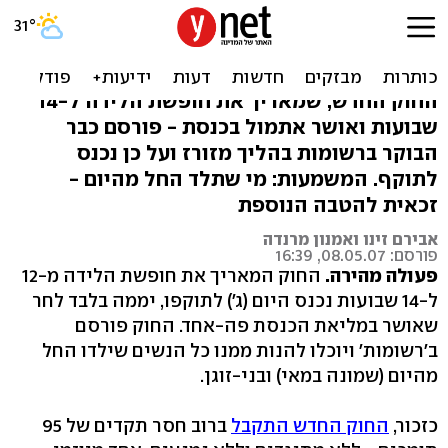
עברה זירוז: הארכת חופשת
הלידה כבר בתוקף
החוק החדש, שמאריך את חופשת הלידה ל-14
שבועות ואושר אתמול בכנסת - פורסם כבר
הבוקר ברשומות בהליך מזורז ועל כן נכנס
לתוקף. המשמעות: מי שתלד החל מהיום -
זכאית להטבה הנוספת
אבירם זינו ואמנון מרנדה
פורסם: 08.05.07, 16:39
פעולה מהירה.
החוק המאריך את חופשת הלידה מ-12
ל-14 שבועות נכנס היום (ג') לתוקפו, יממה בלבד לחר
שאושר במליאת הכנסת פה-אחד. החוק פורסם
ב'רשומות' ויוכלו להנות ממנו כל הנשים שילדו החל
מהיום (שמונה במאי) ובני-זוגן.
כזכור,
החוק החדש התקבל
ברוב חסר תקדים של 95