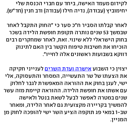
לקידום מעמד האישה, ביחד עם חברי הכנסת שלי
יחימוביץ (עבודה), נדיה חילו (עבודה) ודב חנין (חד"ש).
לאחר קבלתו הסביר ח"כ סער כי "החוק התקבל לאחר
שבמשך 53 שנים נותרה תקופת חופשת הלידה בשכר
בחוק הישראלי ללא שינוי. זאת, לאחר שמחקרים רבים
הוכיחו את חשיבות טיפוח הקשר בין האם לתינוק
דווקא בשבועות ראשונים אלה לחייו".
יצוין כי השבוע
אישרה ועדת השרים
לענייני חקיקה
את הצעתו של שר התעשייה, המסחר והתעסוקה, אלי
ישי, לעגן בחוק את ההוראה המאפשרת לגבר לחלוק
עם אשתו את חופשת הלידה. ההוראה קיימת מזה עשר
שנים במטרה לאפשר לבעל לשאת בנטל ולאישה
להמשיך בקריירה מקצועית גם לאחר הלידה, ומאחר
שב-1 במאי פג תוקפה הציע השר ישי להופכה לחוק מן
המניין.