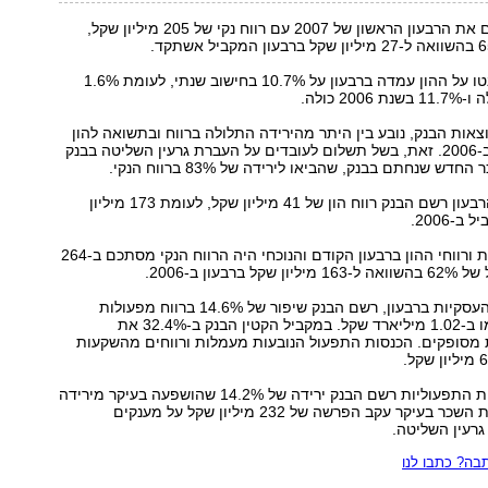
בנק דיסקונט סיים את הרבעון הראשון של 2007 עם רווח נקי של 205 מיליון שקל,
שיעור התשואה נטו על ההון עמדה ברבעון על 10.7% בחישוב שנתי, לעומת 1.6%
2 כולה.
אות הבנק, נובע בין היתר מהירידה התלולה ברווח ובתשואה להון
ברבעון המקביל ב-2006. זאת, בשל תשלום לעובדים על העברת גרעין השליטה בבנק
ש שנחתם בבנק, שהביאו לירידה של 83% ברווח הנקי.
כמו כן, במהלך הרבעון רשם הבנק רווח הון של 41 מיליון שקל, לעומת 173 מיליון
-2006.
בניטרול ההפרשות ורווחי ההון ברבעון הקודם והנוכחי היה הרווח הנקי מסתכם ב-264
ברבעון ב-2006.
באשר לתוצאות העסקיות ברבעון, רשם הבנק שיפור של 14.6% ברווח מפעולות
המימון שהסתכמו ב-1.02 מיליארד שקל. במקביל הקטין הבנק ב-32.4% את
מסופקים. הכנסות התפעול הנובעות מעמלות ורווחים מהשקעות
במסגרת ההוצאות התפעוליות רשם הבנק ירידה של 14.2% שהושפעה בעיקר מירידה
של 21% בהוצאות השכר בעיקר עקב הפרשה של 232 מיליון שקל על מענקים
גרעין השליטה.
ה? כתבו לנו