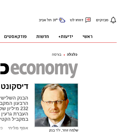
כלכלה
בורסה
דיסקונט: רווח של 5
הרבעון המקבי
232 מיליו
העברת גרעין
במקביל הקטין הבנק ב-32.4% את ה
אסף מליחי
פורסם
שלמה זוהר, יו"ר בנק