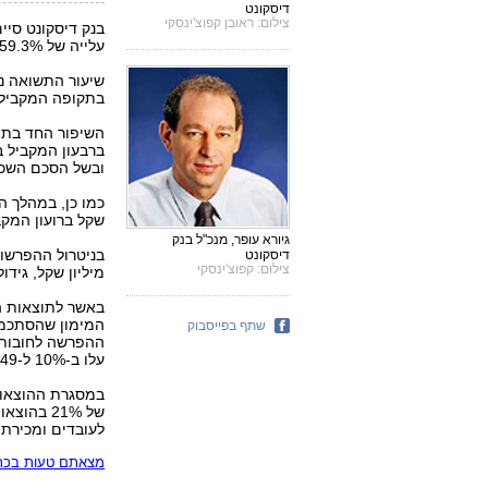
דיסקונט
צילום: ראובן קפוצ'ינסקי
עלייה של 659.3% בהשוואה ל-27 מיליון שקל ברבעון המקביל אשתקד.
בתקופה המקבילה ו-11.7% בשנת 006
השיפור החד בתוצ
ובשל הסכם השכר החד
שקל ברועון המקביל ב
גיורא עופר, מנכ"ל בנק
דיסקונט
צילום: קפוצ'ינסקי
מיליון שקל, גידול של 62% בהשוואה ל-163 מיליון שקל 
שתף בפייסבוק
ההפרשה לחובות 
עלו ב-10% ל-649 מיליון שקל.
לעובדים ומכירת 
מצאתם טעות בכתב