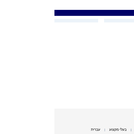
בעלי מקצוע
עברית
|
|