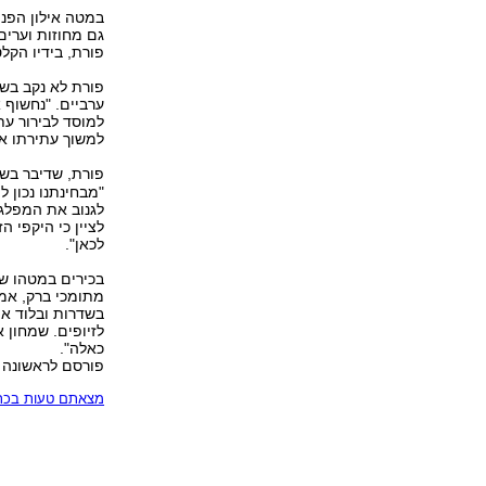
במטה אילון הפני
גם מחוזות וערים
פורת, בידיו הקלט
פורת לא נקב בש
ערביים. "נחשוף 
למוסד לבירור עתי
למשוך עתירתו או
פורת, שדיבר בש
"מבחינתנו נכון 
לגנוב את המפלגה
לציין כי היקפי ה
לכאן".
בכירים במטהו של
בשדרות ובלוד אם
כאלה".
פורסם לראשונה 13.06.07, 00:22
מצאתם טעות בכתב