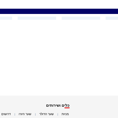
כלים ושירותים
מניות
שער הדולר
שער היורו
דרושים
|
|
|
|