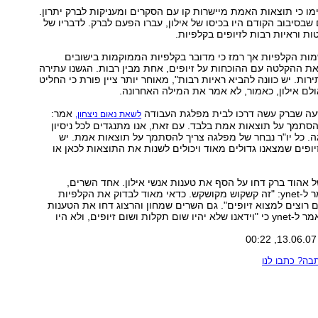
מו כי תוצאות האמת מיישרות קו עם הסקרים ומעניקות לברק יתרון.
 שבסיבוב הקודם היו בכיסו של אילון, עברו הפעם לברק. לדבריו של
ות וראיות רבות לזיופים בקלפיות.
מות הקלפיות אך רמז כי מדובר בקלפיות הממוקמות בישובים
את ההקלטה עם ההוכחות על זיופים, אחת מבין רבות. הגשנו עתירה
רות. יש כוונה להביא ראיות רבות", מאוחר יותר ציין פורת כי החליט
לם אילון, כאמור, לא אמר את המילה האחרונה.
עה שברק עשה דרכו לבית מפלגת העבודה
אמר:
לשאת נאום ניצחון,
להסתמך על תוצאות אמת בלבד. עם זאת, אנו מתנגדים לכל ניסיון
. כל יו"ר נבחר של מפלגה צריך להסתמך על תוצאות אמת. יש
זיופים שמצאנו גדולים מאוד ויכולים לשנות את התוצאות לכאן או
 אהוד ברק דחו על הסף את טענות אנשי אילון. אחד השרים,
מתומכי ברק, אמר ל-ynet: "זה קשקוש מקושקש. כדאי מאוד לבדוק את הקלפיות
 רוצים למצוא זיופים". גם השרים שמחון והרצוג דחו את הטענות
לזיופים. שמחון אמר ל-ynet כי "וידאנו שלא יהיו שום תקלות ושום זיופים, ולא היו
ה? כתבו לנו