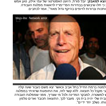
יוצא למאבק:
יובל פורת, היועץ האסטרטגי של עמי אילון, טען אמש
ת כי חלו שיבושים בבחירות הפריימריז לראשות מפלגת העבודה.
ותכות וברורות לזיופים בהיקף גדול מאוד", אמר לכתבים.
hlsjs-lite: Network error
ע למטה ברמת החייל בתל אביב וכאשר יצא משם כעבור שעה קלה
ני מקבל כל תוצאה. ללא קשר לזה, את התופעות שראיתי במפלגה
ש למשטרה, למבקר המדינה ולכל מי שצריך, מפני שמפלגת העבודה
בית שלי יהיה בית נקי. מעבר לכך, התוצאה תכובד וארים טלפון
תו. נשלב יחד ידיים".