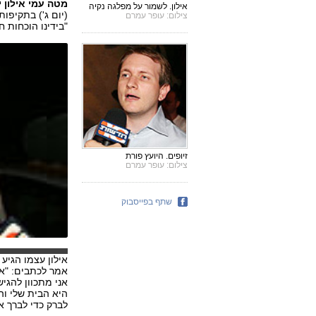
מטה עמי אילון 
אילון. לשמור על מפלגה נקיה
(יום ג') בתקיפו
צילום: עופר עמרם
"בידינו הוכחות ח
זיופים. היועץ פורת
צילום: עופר עמרם
שתף בפייסבוק
אילון עצמו הגי
אמר לכתבים: "א
אני מתכוון להגי
היא הבית שלי וה
לברק כדי לברך או