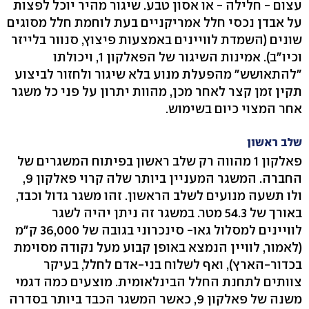
עצום - חלילה - או אסון טבע. שיגור מהיר יוכל לפצות
על אבדן נכסי חלל אמריקניים בעת לוחמת חלל מסוגים
שונים (השמדת לוויינים באמצעות פיצוץ, סנוור בלייזר
וכיו"ב). אמינות השיגור של הפאלקון 1, ויכולתו
"להתאושש" מהפעלת מנוע בלא שיגור ולחזור לביצוע
תקין זמן קצר לאחר מכן, מהוות יתרון על פני כל משגר
אחר המצוי כיום בשימוש.
שלב ראשון
פאלקון 1 מהווה רק שלב ראשון בפיתוח המשגרים של
החברה. המשגר המעניין ביותר שלה קרוי פאלקון 9,
ולו תשעה מנועים לשלב הראשון. זהו משגר גדול וכבד,
באורך של 54.3 מטר. במשגר זה ניתן יהיה לשגר
לוויינים למסלול גאו- סינכרוני בגובה של 36,000 ק"מ
(לאמור, לוויין הנמצא באופן קבוע מעל נקודה מסוימת
בכדור-הארץ), ואף לשלוח בני-אדם לחלל, בעיקר
צוותים לתחנת החלל הבינלאומית. מוצעים כמה דגמי
משנה של פאלקון 9, כאשר המשגר הכבד ביותר בסדרה