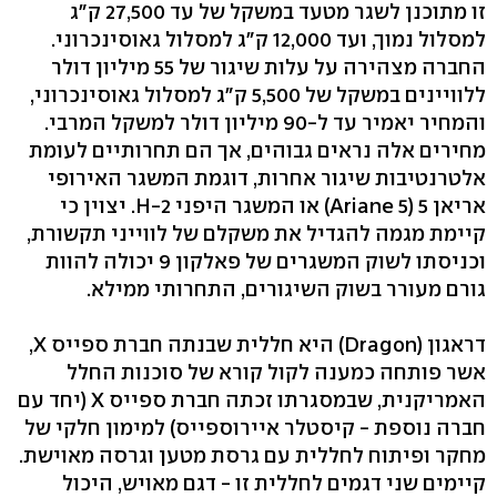
זו מתוכנן לשגר מטעד במשקל של עד 27,500 ק"ג
למסלול נמוך, ועד 12,000 ק"ג למסלול גאוסינכרוני.
החברה מצהירה על עלות שיגור של 55 מיליון דולר
ללוויינים במשקל של 5,500 ק"ג למסלול גאוסינכרוני,
והמחיר יאמיר עד ל-90 מיליון דולר למשקל המרבי.
מחירים אלה נראים גבוהים, אך הם תחרותיים לעומת
אלטרנטיבות שיגור אחרות, דוגמת המשגר האירופי
אריאן 5 (Ariane 5) או המשגר היפני H-2. יצוין כי
קיימת מגמה להגדיל את משקלם של לווייני תקשורת,
וכניסתו לשוק המשגרים של פאלקון 9 יכולה להוות
גורם מעורר בשוק השיגורים, התחרותי ממילא.
דראגון (Dragon) היא חללית שבנתה חברת ספייס X,
אשר פותחה כמענה לקול קורא של סוכנות החלל
האמריקנית, שבמסגרתו זכתה חברת ספייס X (יחד עם
חברה נוספת - קיסטלר איירוספייס) למימון חלקי של
מחקר ופיתוח לחללית עם גרסת מטען וגרסה מאוישת.
קיימים שני דגמים לחללית זו - דגם מאויש, היכול