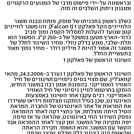
ובראשונה על-ידי פישוט מרבי של המנועים הרקטיים
ומנגנון ניתוק השלבים זה מזה.
כשלב ראשון בתכניתו של מוסק, פותח ונבנה משגר
הלוויינים הקל פאלקון 1 (Falcon 1). זהו משגר לוויינים
קטן שנועד להעלות למסלול הקפה נמוך סביב
כדור-הארץ מטען במשקל של כ-250 ק"ג. המשגר הוא
תלת-שלבי, מוּנע בדלק נוזלי. מחיר השיגור לחלל של
משגר זה אמור להיות 7 מיליון דולר - מחיר נמוך מאוד
בתעשיית החלל.
השיגור הראשון של פאלקון 1
השיגור הראשון של פאלקון 1 נערך ב-24.3.2006, מהאי
קוואג'לין, שם מצוי בסיס ניסויים ושיגורים של חיל
האוויר האמריקני. בהפגנת אמון רבה במשגר החדש,
הותקן בחרטומו לוויין ניסיוני של חיל האוויר
האמריקני. רבים עקבו אחר השיגור באמצעות
האינטרנט, שכן בטיל הותקנו מצלמות וידיאו ששידרו
את המראות אל אתר האינטרנט של החברה. המראת
הטיל היתה מוצלחת, אך כחצי דקה לאחר ההמראה
נפסק השידור החי באינטרנט, שהראה עד אז טיסה
יפה ותקינה של המשגר. זמן קצר לאחר ההמראה אבד
הקשר עם המשגר, והוא הושמד. חקירה הראתה
שהאשם היה בצינור דלק שדלף, שיצר שרפה