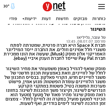
פאלקון - יוזמה פרטית בחלל
לראשונה נכנסת חברה פרטית לעסקי פיתוח
משגרי חלל, בשאיפה לייעל ולהוזיל את תהליכי
השיגור
טל ענבר, גליליאו
פורסם: 08.07.07, 13:45
חברת Space X היא חברה פרטית, שמטרתה לפתח
משגרי חלל אמינים וזולים. את החברה ייסד המיליונר
האמריקני אלון מוּסְק (Musk), שעשה את הונו ממכירת
חברת Pay Pal שייסד לחברת הענק איביי (ebay).
מוסק שואף להוזיל באופן משמעותי את מחיר השיגור
לחלל של לוויינים, וזאת באמצעות תכנון חדשני של
משגר לוויינים חדש, הקרוי פאלקון. בבסיס התכנון של
משגר הלוויינים עומדת הפשטות: מנוע אמין, פישוט
מערכות המשנה בטיל, פשטות במתקני הקרקע
הנדרשים לשיגור, וקיצור משך ההכנות לשיגור. בחזונו
רואה מוסק שיגור מהיר מאוד של מַטעֵד (מטעד הוא
הכינוי למטען מועיל, במקרה זה לוויין) לחלל - צמצום
זמן ההכנה לשיגור לימים בודדים, ואף לשעות.