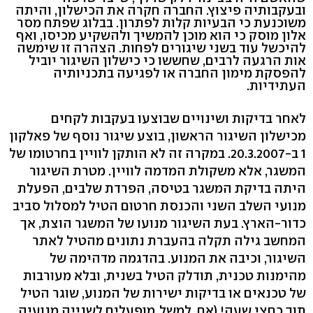
ובעקבותיה פיצוץ. החברה חקרה את הכישלון, והיתה
משוכנעת כי הבעיות קלות לפתרון. בבלוג שפתח מסר
אלון מוסק כי הוא מוכן להמשיך ולהשקיע מכיסו, ואף
להיכשל עוד בשני שיגורים לפחות. הצהרה זו שימשה
אות הרגעה לרבים, שחששו כי כישלון השיגור יוביל
להפסקת מימון החברה או לפגיעה בתכניותיה
העתידיות.
לאחר בדיקות ושינויים שבוצעו בעקבות לקחים
מכישלון השיגור הראשון, בוצע שיגור נוסף של פאלקון
1 ב-20.3.2007. במקרה זה לא הותקן לוויין בחרטומו של
המשגר, אלא משקולת המדמה לוויין. מטרת השיגור
היתה בדיקת המשגר בטיסה, הפרדת שלבים, הפעלת
מנועי השלב השני והכנסת חרטום הטיל למסלול סביב
כדור-הארץ. בעת השיגור מנועו של המשגר הוצת, אך
המחשב גילה תקלה בהעברת נתונים מהטיל לאתר
השיגור, וכיבה את המנוע. בהדגמה מדהימה של
מהימנות טכנית, תודלק הטיל בשנית, ובלא מעורבות
של טכנאים או בדיקות ישירות של המנוע, שוגר הטיל
תוך כחצי שעה! (אם, למשל, מופעלים לשנייה מנועיה