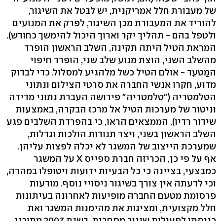
של מעבורת חלל אמריקנית, יש לבטל את השיגור,
להוריד את המעבורת מכן השיגור, לפרק את המנועים
ולטפל בהם - תהליך יקר וארוך היכול להימשך כחודש).
המראת הטיל היתה תקינה, השלב הראשון הופרד
מהשלב השני, הוצת מנוע שלב שני, הופרד חיפוי
המַטעֵד - אולם הטיל כשל מלהגיע למסלול. כדי לבדוק
מדוע, חקרו אנשי החברה את סרטי הצילום ונתוני
הטלמטריה ("טלמטריה" פירושה העברת נתוני מדידה
וניטור של מערכות הטיל אל מרכז הבקרה, באמצעות
שידור רדיו). הממצאים הראו, כי בהפרדת השלבים פגע
השלב הראשון בשני, ויצר תנודות הולכות וגדלות,
שמערכת הייצוב של המשגר לא יכלה לפצות עליהן.
אף על פי כן, הכריזה חברת ספייס X על המשגר
כמבצעי, בציינה כי כל הבעיות ידועות ויטופלו במהרה,
וכי לדעתה אין צורך בשיגור ניסויי נוסף. מודעות
פרסומת מטעם החברה מופיעות לאחרונה בעיתונות
חלל מקצועית, ומציגות את מהימנות המשגר ואת
כניסתו לפעילות שיגור מסחרית. בשנת 2007 מתוכנן