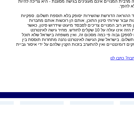
מרבית המנויים אינם מעונינים בגישה מסוננת - היא צריכה להיות
א להפך.
 ההוראה הדורשת שהשירות יסופק בלא תוספת תשלום. ספקיות
 עבור שירותי סינון התוכן, אותם הן רוכשות אותם מחברות
 מדוע רוב המנויים צריכים לסבסד מיעוט שידרוש סינון, כאשר
מחירו של השירות הזה אינו עולה על 10 שקלים לחודש. מחיר גישה לאינטרנט
לספק) גבוה פי כמה מסכום זה, ואין משפחה בישראל שלא תוכל
שלום. בישראל שוק הגישה לאינטרנט נהנה מתחרות תוססת בין
ים דומיננטיים ואין להתערב בזכות הקנין שלהם על ידי איסור גביית
ה? כתבו לנו