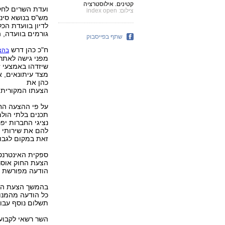
קטינים. אילוסטרציה
ועדת השרים לחק
צילום: index open
מש"ס בנושא סינו
לדיון בוועדת הכ
גורמים בוועדה,
שתף בפייסבוק
ח"כ כהן דרש
בהצעת 
מפני גישה לאתרי
שיזדהו באמצעי ז
מצד עיתונאים, א
כהן את
הצעתו המקורית ו
על פי ההצעה החד
תכנים בלתי הולמ
להם את שירותי ה
זאת במקום לגבות 10 שקלים לחודש מכל 
ספקית האינטרנט
הצעת החוק אוסר
הודעה מפורשת ממ
בהמשך הצעת החו
כל הודעה מהמנוי
תשלום נוסף עבור 
השר רשאי לקבוע 