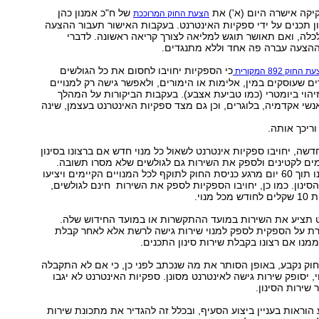
יקה אישרה היום (א') את
של ח"כ אמנון כהן
הצעת החוק המרוככת
ן תכנים על ידי ספקיות האינטרנט. בעקבות האישור תעבור ההצעה
לכלה, ואם תאושר תוגש למליאה לצורך קריאה ראשונה. לדברי
 ההצעה עברה פה אחד וללא מתנגדים.
כי הספקיות יחויבו לחסום את כל הגולשים
החוק 892 המקורית
ם שעוסקים במין, אלימות או הימורים, ולאפשר גישה רק למנויים
יהוי ביומטרי (כמו טביעת אצבע). בעקבות הביקורות על המהלך
נשי אקדמיה, בלוגרים, וכן גם מצד ספקיות האינטרנט בעצמן, שינה
ריכך אותה.
שה, יחויבו ספקיות אינטרנט לשאול כל מנוי חדש אם ברצונו בסינון
ים לקטינים ולספק את השירות גם לגולשים שלא מסרו תשובה.
נציגי החברות יפנו תוך 60 יום מרגע כניסת החוק לתוקף לכל המנויים הקיימים ויציעו
סינון. כמו כן, יחויבו הספקיות לספק את השירות חינם לגולשים,
מנוי.
 תציע את השירות במועד ההתקשרות או במועד החידוש שלה.
ת על הספקית לספק למנוי שירות גישה לרשת אלא לאחר קבלת
נו אם רצונו בקבלת שירות סינון התכנים.
ק נקבע, באופן הסותר את מה שנכתב לפני כן, כי אם לא התקבלה
, יסופק שירות גישה לאינטרנט מסונן. ספקיות האינטרנט לא יגבו
שירות הסינון.
הוראות בעניין ביצוע הסעיף, ובכלל זה להגדיר את מתכונת שירות