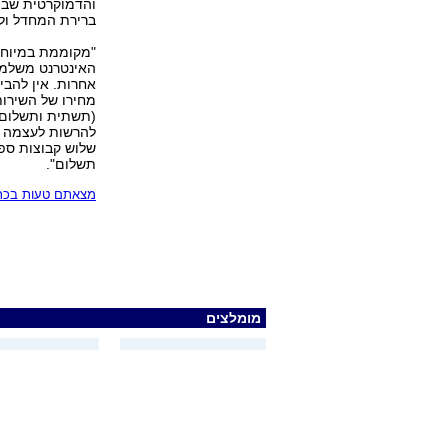
והדמוקרטית שבה 
ברירת המחדל ול
"מקוממת במיוחד
האינטרנט משלמות
אחרות. אין להבין
(תשתית ותשלום 
להרשות לעצמה ת
שלוש קבוצות ספק
תשלום".
מצאתם טעות בכתב
מומלצים