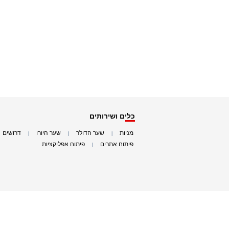
כלים ושירותים
מניות
שער הדולר
שער היורו
דרושים
|
|
|
|
פיתוח אתרים
פיתוח אפליקציות
|
|