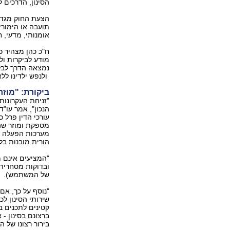
הסינון, הדרכים ל
הצעת החוק מגדי
תועבה או הימורי
אומנותי, מדעי, ח
ח"כ כהן מצהיר כ
מודע לביקרות ול
נמצאה הדרך לבל
ולנפש ילדינו לל
ביקורת: "מו
"זניחת העקרונות
עורכי הדין פרל כ
מספקת ומוזר שה
הורית מובנות בל
"המציעים אינם מ
ובדוקות מסחרית
של המשתמש).
"נוסף על כך, אם
שירותי הסינון ל
קטינים לתכנים ב
ברצונם בסינון -
בירור רצונו של ה