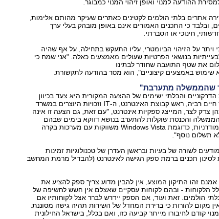
מסירת ההודעה למנוי ואופן זיהוי המנוי כמבוגר.
רה אתרים בלתי הולמים לקטינים כאתרים שעיקר מהותם אלימות,
ם, ובלבד כי התכנים האמורים אינם באופן מובהק בעלי ערך
דשותי, חינוכי או הסברתי.
י ויתר על הזיהוי הביומטרי, עליו התעקש בתחילה, על אף שהיה
בעייתיות בנושאי הפרטיות שעולים מאמצעים כאלה. "אני שמח כי
ום את שטף התועבה שחודר לבתינו
א שימוש באמצעים קיצוניים", הוא מסר בהודעה לתקשורת.
זר שהממשלה מתערבת"
 הדרקוניים והבלתי ישימים של ההצעה המקורית היא צעד בכיוון
הנכון", אמר עו"ד חיים רביה, ראש קבוצת האינטרנט, ה-IT וזכויות היוצרים במשרד
הן צדק לצר, המייצג ספקיות אינטרנט, "עם זאת, גם הצעה זו אינה
ממשלה והכנסת שוקלות להתערב בנושא דווקא בימים שבהם
מערכות הפעלה מודרניות, כדוגמת Windows Vista משווקות עם מערכות בקרה
א תשלום נוסף".
ודעים לשורה של בעיות ובראשן העדרן של טכנולוגיות זמינות
 לסינון תכנים ברמת ספק הגישה לאינטרנט (להבדיל מרמת המחשב
 אמנם זהו התיקון המוצע, אין להבין מדוע צריך ספק להציע את
כלל הלקוחות - ובהם לקוחות עסקיים שאצלם אין חשש לחשיפה של
לתי הולמים. זאת ועוד, אם הספק יידרש לברר אצל לקוחותיו אם
 אין מקום להורות כי ברירת המחדל של השירות תהיה גישה מסוננת.
מנוי קודם לחיבורו מייתר קביעה כזו, ואם בכלל, בישראל החילונית