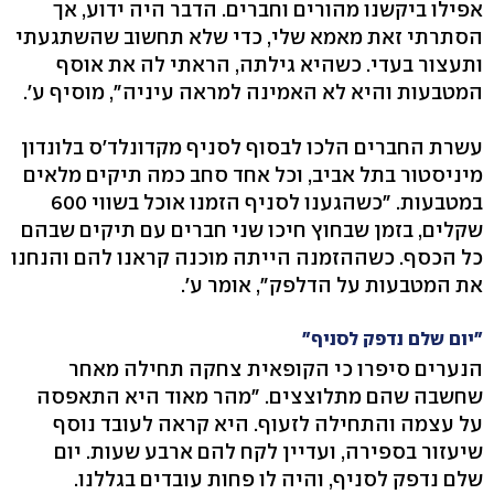
אפילו ביקשנו מהורים וחברים. הדבר היה ידוע, אך
הסתרתי זאת מאמא שלי, כדי שלא תחשוב שהשתגעתי
ותעצור בעדי. כשהיא גילתה, הראתי לה את אוסף
המטבעות והיא לא האמינה למראה עיניה", מוסיף ע'.
עשרת החברים הלכו לבסוף לסניף מקדונלד'ס בלונדון
מיניסטור בתל אביב, וכל אחד סחב כמה תיקים מלאים
במטבעות. "כשהגענו לסניף הזמנו אוכל בשווי 600
שקלים, בזמן שבחוץ חיכו שני חברים עם תיקים שבהם
כל הכסף. כשההזמנה הייתה מוכנה קראנו להם והנחנו
את המטבעות על הדלפק", אומר ע'.
"יום שלם נדפק לסניף"
הנערים סיפרו כי הקופאית צחקה תחילה מאחר
שחשבה שהם מתלוצצים. "מהר מאוד היא התאפסה
על עצמה והתחילה לזעוף. היא קראה לעובד נוסף
שיעזור בספירה, ועדיין לקח להם ארבע שעות. יום
שלם נדפק לסניף, והיה לו פחות עובדים בגללנו.