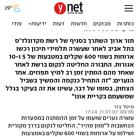
לא חיכו לעודף: שילמו
למקדונלד'ס 600 שקל
בעשרות אג'
תור ארוך השתרך בסניף של רשת מקדונלד'ס
בתל אביב לאחר שעשרה תלמידי תיכון רכשו
ארוחות בשווי 600 שקלים במטבעות של 5 ו-10
אגורות. החבורה החליטה לנקום ברשת לאחר
שאחד מהם המתין זמן רב למיץ תפוזים. אחד
הנערים: "זה התחיל כנקמה והמשיך בשביל
הצחוק. בסופו של דבר, עשינו את זה בעיקר בגלל
שמשעמם בקריית אונו"
מיטל צור
פורסם: 11.07.07, 17:24
עשרה נערים שזעמו על זמן ההמתנה במסעדות
הנחשבות ל"מזון מהיר", החליטו לנקום בדרך מקורית
ושילמו על ארוחות בשווי 600 שקלים באמצעות