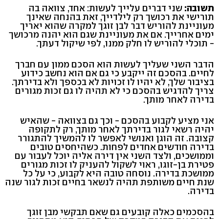
תשובה:
שני דברים עלייך לעשות: אחד, צוואה בה
תורישי את רכושך רק לילדייך, זאת בהנחה שאינך
מעוניינת להוריש דבר לבן זוגך למקרה שהוא יאריך
ימים אחרייך. אם את מעוניינת שגם הוא יהנה מרכושך
- תוכלי להוריש לו חלק ממנו, לפי שיקול דעתך.
הדבר השני שעליך לעשות הוא הסכם ממון עם חברך
לחיים. בהסכם זה ייקבע כי גם אם הוא נחשב כידוע
בציבור שלך, לא יהיו לו זכויות לא בכספך ולא בדירתך.
צריך להדגיש בהסכם כי לא תהיה לו גם זכות מגורים
בדירה לאחר מותך.
אני מציע לקבוע בהסכם - וכך גם בצוואה - שהאיש
יהיה רשאי לגור בדירתך לאחר מותך, רק לתקופה
קצובה. זה הוגן ואנושי לאפשר לו להמשיך להתגורר
בדירה חודשים אחדים לפחות. כשהיחסים טובים
וממושכים, ולצד השני אין דירה אליה יוכל לעבור עם
פטירת בן-זוגו, ראוי לשקול להעניק לו זכות מגורים
ממושכת בדירה. נוסחה טובה היא לקבוע, כי על כל
שנת חיים משותפת תהיה לנשאר בחיים זכות לגור שנה
בדירה.
בהסכמים כאלה קובעים גם שאם תבקשי מבן זוגך