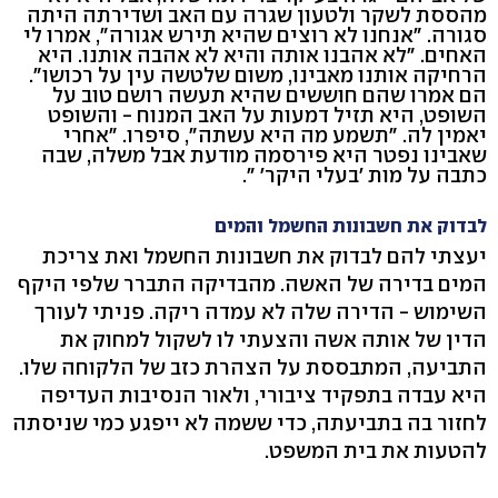
מהססת לשקר ולטעון שגרה עם האב ושדירתה היתה
סגורה. "אנחנו לא רוצים שהיא תירש אגורה", אמרו לי
האחים. "לא אהבנו אותה והיא לא אהבה אותנו. היא
הרחיקה אותנו מאבינו, משום שלטשה עין על רכושו".
הם אמרו שהם חוששים שהיא תעשה רושם טוב על
השופט, היא תזיל דמעות על האב המנוח - והשופט
יאמין לה. "תשמע מה היא עשתה", סיפרו. "אחרי
שאבינו נפטר היא פירסמה מודעת אבל משלה, שבה
כתבה על מות 'בעלי היקר' ".
לבדוק את חשבונות החשמל והמים
יעצתי להם לבדוק את חשבונות החשמל ואת צריכת
המים בדירה של האשה. מהבדיקה התברר שלפי היקף
השימוש - הדירה שלה לא עמדה ריקה. פניתי לעורך
הדין של אותה אשה והצעתי לו לשקול למחוק את
התביעה, המתבססת על הצהרת כזב של הלקוחה שלו.
היא עבדה בתפקיד ציבורי, ולאור הנסיבות העדיפה
לחזור בה בתביעתה, כדי ששמה לא ייפגע כמי שניסתה
להטעות את בית המשפט.