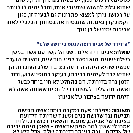
שהוא עלול לחשוש שתעזבי אותו, וחבל יהיה לו לוותר
על רכושו. ניתן למצוא פתרונות גם לבעיה זו, כגון
הקמת קרן נאמנות שתבטיח את בטחונך הכלכלי לאחר
אריכות ימיו של בן זוגך.
"הידידה של אבינו רוצה לנגוס בירושה שלנו"
שאלה:
אבינו היה אלמן, שניהל קשר עם אשה במשך
כשלוש שנים. הוא נפטר לפני חודשיים, והאשה טוענת
עכשיו שהיא היתה הידועה בציבור שלו. העובדות הן,
שהיא לנה לעיתים בדירתו, בעיקר בסופי שבוע, ורוב
הזמן גרה בדירתה. הם בהחלט לא חיו ביחד כבעל
ואשה. מה עלינו לעשות כדי להוכיח שאותה אשה לא
היתה ידועה בציבור של אבינו?
תשובה:
טיפלתי פעם במקרה דומה: אשה הגישה
תביעה נגד שלושה בנים וטענה שהיתה הידועה
בציבור של אביהם, שנפטר והשאיר רכוש רב. ילדיו
אמרו לי שאין להם ספק שהאשה - שאכן היתה ידידה
של אביהם - גרה בעיקר בדירתה שלה, אבל היא לא