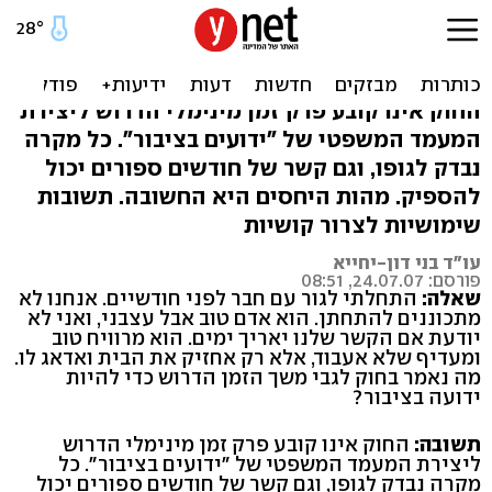
מה צריך לדעת על ידועים
בציבור
החוק אינו קובע פרק זמן מינימלי הדרוש ליצירת
המעמד המשפטי של "ידועים בציבור". כל מקרה
נבדק לגופו, וגם קשר של חודשים ספורים יכול
להספיק. מהות היחסים היא החשובה. תשובות
שימושיות לצרור קושיות
עו"ד בני דון-יחייא
פורסם: 24.07.07, 08:51
שאלה:
התחלתי לגור עם חבר לפני חודשיים. אנחנו לא
מתכוננים להתחתן. הוא אדם טוב אבל עצבני, ואני לא
יודעת אם הקשר שלנו יאריך ימים. הוא מרוויח טוב
ומעדיף שלא אעבוד, אלא רק אחזיק את הבית ואדאג לו.
מה נאמר בחוק לגבי משך הזמן הדרוש כדי להיות
ידועה בציבור?
תשובה:
החוק אינו קובע פרק זמן מינימלי הדרוש
ליצירת המעמד המשפטי של "ידועים בציבור". כל
מקרה נבדק לגופו, וגם קשר של חודשים ספורים יכול