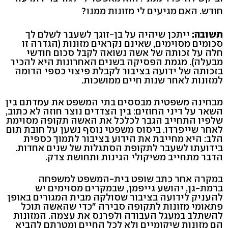
חודש. האם מגיעים לי מזונות ממנו?
תשובה:
ייתכן שיהיה על בן-זוגך לשעבר לשלם לך
סכומים מסוימים, שאינם נקראים מזונות (הגדרה זו
חלה על זכותה של אשה נשואה לקבל סכום חודשי
מבעלה). מגמת הפסיקה בשנים האחרונות היא להכיר
בזכותה של ידועה בציבור לקבלת פיצוי כספי הדומה
למזונות לאחר שנות חיים ממושכות.
מבחינה משפטית מבססים בתי המשפט את עמדתם בין
השאר על דיני החוזים: בין הצדדים נוצר חוזה לא כתוב,
שלפיו התחייב הגבר לכלכל את האשה תקופה מסוימת
לאחר שייפרדו. ביסוס משפטי נוסף נשען על חובת תום
הלב: היא מחייבת את הידוע בציבור לתמוך כספית
בידועתו לשעבר לתקופת הסתגלות של שנים אחדות.
הדבר מתחייב משיקולי הגינות ותחושת צדק.
במקרה אחר כתב שופט בית-המשפט למשפחה
ברמת-גן, יהושע גייפמן, שבמקרים מסוימים יש
להעניק לידועה בציבור שסולקה מבית המגורים באופן
פתאומי מזונות לתקופה סבירה "כדי שהאשה תוכל
להשתלב במעגל העבודה ולפרנס את עצמה. המזונות
הם מזונות שיקומיים ולא לכל החיים ומטרתם להביא