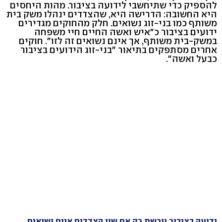
להספיק כדי שתיחשבי לידועה בציבור. מהות היחסים
היא החשובה: הדרישה היא, שהצדדים ינהלו משק בית
משותף כמו בני-זוג נשואים. חלק מהחוקים מגדירים
ידועים בציבור כ"איש ואשה החיים חיי משפחה
במשק-בית משותף, אך אינם נשואים זה לזו". חוקים
אחרים מסתפקים בתיאור "בני-זוג הידועים בציבור
כבעל ואשה".
ידועה בציבור יורשת רק אם שני הצדדים אינם נשואים