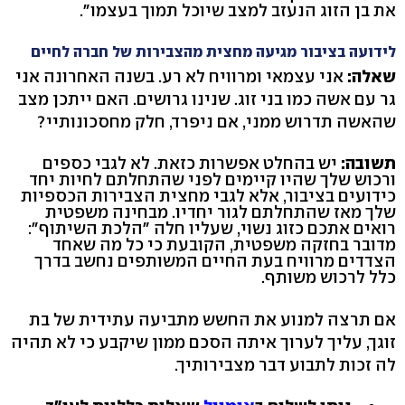
את בן הזוג הנעזב למצב שיוכל תמוך בעצמו".
לידועה בציבור מגיעה מחצית מהצבירות של חברה לחיים
שאלה:
אני עצמאי ומרוויח לא רע. בשנה האחרונה אני
גר עם אשה כמו בני זוג. שנינו גרושים. האם ייתכן מצב
שהאשה תדרוש ממני, אם ניפרד, חלק מחסכונותיי?
תשובה:
יש בהחלט אפשרות כזאת. לא לגבי כספים
ורכוש שלך שהיו קיימים לפני שהתחלתם לחיות יחד
כידועים בציבור, אלא לגבי מחצית הצבירות הכספיות
שלך מאז שהתחלתם לגור יחדיו. מבחינה משפטית
רואים אתכם כזוג נשוי, שעליו חלה "הלכת השיתוף":
מדובר בחזקה משפטית, הקובעת כי כל מה שאחד
הצדדים מרוויח בעת החיים המשותפים נחשב בדרך
כלל לרכוש משותף.
אם תרצה למנוע את החשש מתביעה עתידית של בת
זוגך, עליך לערוך איתה הסכם ממון שיקבע כי לא תהיה
לה זכות לתבוע דבר מצבירותיך.