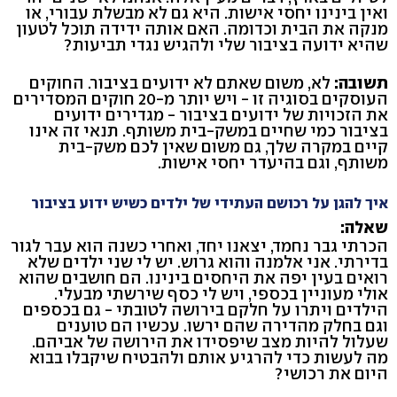
ואין בינינו יחסי אישות. היא גם לא מבשלת עבורי, או
מנקה את הבית וכדומה. האם אותה ידידה תוכל לטעון
שהיא ידועה בציבור שלי ולהגיש נגדי תביעות?
תשובה:
לא, משום שאתם לא ידועים בציבור. החוקים
העוסקים בסוגיה זו - ויש יותר מ-20 חוקים המסדירים
את הזכויות של ידועים בציבור - מגדירים ידועים
בציבור כמי שחיים במשק-בית משותף. תנאי זה אינו
קיים במקרה שלך, גם משום שאין לכם משק-בית
משותף, וגם בהיעדר יחסי אישות.
איך להגן על רכושם העתידי של ילדים כשיש ידוע בציבור
שאלה:
הכרתי גבר נחמד, יצאנו יחד, ואחרי כשנה הוא עבר לגור
בדירתי. אני אלמנה והוא גרוש. יש לי שני ילדים שלא
רואים בעין יפה את היחסים בינינו. הם חושבים שהוא
אולי מעוניין בכספי, ויש לי כסף שירשתי מבעלי.
הילדים ויתרו על חלקם בירושה לטובתי - גם בכספים
וגם בחלק מהדירה שהם ירשו. עכשיו הם טוענים
שעלול להיות מצב שיפסידו את הירושה של אביהם.
מה לעשות כדי להרגיע אותם ולהבטיח שיקבלו בבוא
היום את רכושי?