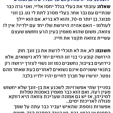
שאלה:
עזבתי את בעלי בגלל יחסו אליי, ואני גרה כבר
שנתיים עם גבר אחר. בעלי מסרב לתת לי גט. בן זוגי
מבוגר, בן יותר מ-70, והוא לא בריא. אם הוא יילך
לעולמו - האם אהיה היורשת שלו יחד עם ילדיו? אין לו
צוואה, משום שהוא מאמין בעין הרע וחושש שעצם
עשיית צוואה תקצר את חייו.
תשובה:
לא, את לא תוכלי לרשת את בן זוגך. חוק
הירושה קובע כי בני זוג החיים יחד ללא נישואים, אלא
כידועים בציבור, נחשבים כמו זוג נשוי לצורך ירושה רק
בתנאי ששניהם אינם נשואים לאחרים בעת שאחד מהם
נפטר. יורשיו של חברך לחיים יהיו ילדיו בלבד.
בפנייך שתי אפשרויות: לשכנע את בן-זוגך שלא יחשוש
מעין רעה. ואם הוא כבר מאמין באמנות טפלות
למיניהן, אז יש גם אמונה שעריכת צוואה היא דווקא
סגולה לאריכות ימים...
אפשרות נוספת: שהאיש יעביר כבר עתה על שמך
כספים או רכוש. נכון, יש בעיה בפתרון הזה, משום