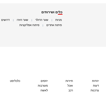
כלים ושירותים
מניות
שער הדולר
שער היורו
דרושים
|
|
|
|
פיתוח אתרים
פיתוח אפליקציות
|
|
יהדות
תיירות
יחסים
כלכליסט
דעות
אוכל
מעורבות
צרכנות
רכב
לאשה