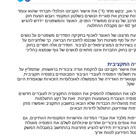
בר-און, יבקש מחר (ד') את אישור הקבינט הכלכלי-חברתי שהוא עומד
ת שיבחן את סוגיית הנושים בשלטון המקומי ויגבש הצעת חוק
הרכב של נציגים ממשרדי הפנים, האוצר והמשפטים יידרש להגיש
החלטה.
עת מרצונו של האוצר לאכוף בחקיקה הסדרים משפטיים על נושים
ות על סף פשיטת רגל שנכנסו לתוכניות הבראה, כך שלחציהם על
ו בשירותים המוניציפאליים לציבור. הסדרים אלה חסרים בחוק
יים בחוק החברות איננו מתאים לנושים של גוף שנמצא בהליכי
ה התקציבית
את אישור הקבינט גם להקמת ועדה ציבורית בראשותו, שתמליץ על
ת תשלומי הפנסיה לעובדי הציבור המבוטחים בפנסיה תקציבית,
קטוארית האדירה של הממשלה לאוכלוסיות הזכאיות שנאמדת היום
לצו את הממשלה להפסיק את הפנסיה התקציבית לעובדים חדשים
נסיה הצוברת באמצעות הקרנות. זאת על רקע התעלמות
ת מהעלויות הכבדות שלא הובאו בחשבון התקציב ואפשרו מתן
דפות שפירעונן התגלגל לדורות הבאים.
פות מלבד את עובדי המדינה והרשויות המקומיות הוותיקים, גם
ות וגופים ציבוריים אחרים שיכולתם לשלם את הפנסיה מוטלת
עדה הציבורית תידרש להציע פתרונות בהתחשב במגבלות המשק
ל הפירעון לטווח ארוך.