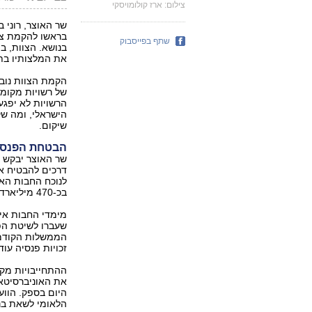
צילום: ארז קולומויסקי
שר האוצר, רוני 
בראשו להקמת צוו
שתף בפייסבוק
בנושא. הצוות, ב
את המלצותיו בתוך 60 יום מקבלת ה
הקמת הצוות נוב
של רשויות מקומי
הרשויות לא יפגע
הישראלי, ומה שק
שיקום.
הבטחת הפנסי
שר האוצר יבקש 
דרכים להבטיח א
לנוכח החבות הא
בכ-470 מיליארד שקל.
מימדי החבות אי
שעברו לשיטת הפ
הממשלות הקודמו
זכויות פנסיה עו
ההתחייבויות מקי
את האוניברסיטא
היום בספק. הוו
הלאומי לשאת בנט