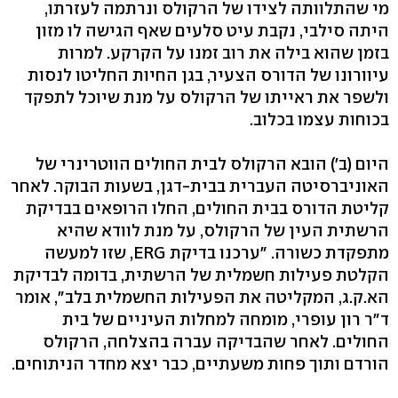
מי שהתלוותה לצידו של הרקולס ונרתמה לעזרתו,
היתה סילבי, נקבת עיט סלעים שאף הגישה לו מזון
בזמן שהוא בילה את רוב זמנו על הקרקע. למרות
עיוורונו של הדורס הצעיר, בגן החיות החליטו לנסות
ולשפר את ראייתו של הרקולס על מנת שיוכל לתפקד
בכוחות עצמו בכלוב.
היום (ב') הובא הרקולס לבית החולים הווטרינרי של
האוניברסיטה העברית בבית-דגן, בשעות הבוקר. לאחר
קליטת הדורס בבית החולים, החלו הרופאים בבדיקת
הרשתית העין של הרקולס, על מנת לוודא שהיא
מתפקדת כשורה. "ערכנו בדיקת ERG, שזו למעשה
הקלטת פעילות חשמלית של הרשתית, בדומה לבדיקת
הא.ק.ג, המקליטה את הפעילות החשמלית בלב", אומר
ד"ר רון עופרי, מומחה למחלות העיניים של בית
החולים. לאחר שהבדיקה עברה בהצלחה, הרקולס
הורדם ותוך פחות משעתיים, כבר יצא מחדר הניתוחים.