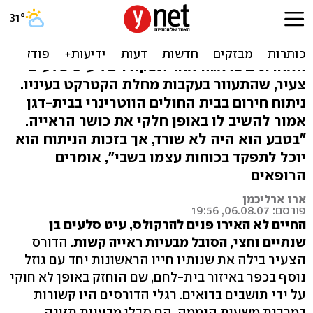
רואים לו בעיניים
בגן החיות התנ"כי בירושלים עקבו בשבועות
האחרונים בדאגה אחר תפקודו של עיט סלעים
צעיר, שהתעוור בעקבות מחלת הקטרקט בעיניו.
ניתוח חירום בבית החולים הווטרינרי בבית-דגן
אמור להשיב לו באופן חלקי את כושר הראייה.
"בטבע הוא היה לא שורד, אך בזכות הניתוח הוא
יוכל לתפקד בכוחות עצמו בשבי", אומרים
הרופאים
ארז ארליכמן
פורסם: 06.08.07, 19:56
החיים לא האירו פנים להרקולס, עיט סלעים בן
שנתיים וחצי, הסובל מבעיות ראייה קשות
. הדורס
הצעיר בילה את שנותיו חייו הראשונות יחד עם גוזל
נוסף בכפר באיזור בית-לחם, שם הוחזק באופן לא חוקי
על ידי תושבים בדואים. רגלי הדורסים היו קשורות
במרבית משעות היממה, הם סבלו מבעיות תזונה