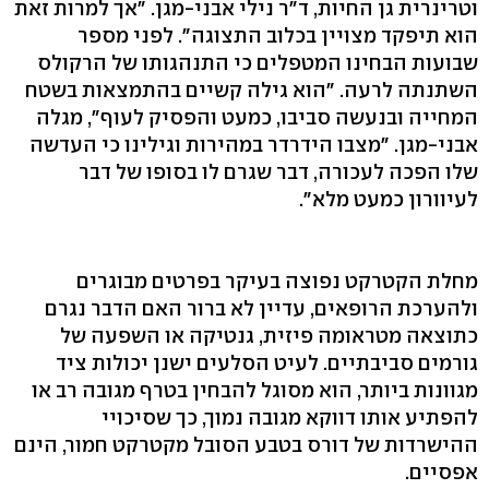
וטרינרית גן החיות, ד"ר נילי אבני-מגן. "אך למרות זאת
הוא תיפקד מצויין בכלוב התצוגה". לפני מספר
שבועות הבחינו המטפלים כי התנהגותו של הרקולס
השתנתה לרעה. "הוא גילה קשיים בהתמצאות בשטח
המחייה ובנעשה סביבו, כמעט והפסיק לעוף", מגלה
אבני-מגן. "מצבו הידרדר במהירות וגילינו כי העדשה
שלו הפכה לעכורה, דבר שגרם לו בסופו של דבר
לעיוורון כמעט מלא".
מחלת הקטרקט נפוצה בעיקר בפרטים מבוגרים
ולהערכת הרופאים, עדיין לא ברור האם הדבר נגרם
כתוצאה מטראומה פיזית, גנטיקה או השפעה של
גורמים סביבתיים. לעיט הסלעים ישנן יכולות ציד
מגוונות ביותר, הוא מסוגל להבחין בטרף מגובה רב או
להפתיע אותו דווקא מגובה נמוך, כך שסיכויי
ההישרדות של דורס בטבע הסובל מקטרקט חמור, הינם
אפסיים.