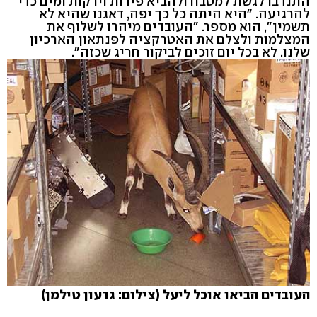
התנדבו לגשת למטבח ולהביא פירות וירקות ומים כדי
להרגיעה. "היא היתה כל כך יפה, דאגנו שהיא לא
תשמין", הוא מספר. "העובדים מיהרו לשלוף את
המצלמות ולצלם את האטרקציה לפנתאון הארכיון
שלנו. לא בכל יום זוכים לביקור חריג שכזה".
העובדים הביאו אוכל ליעל (צילום: גדעון טילמן)