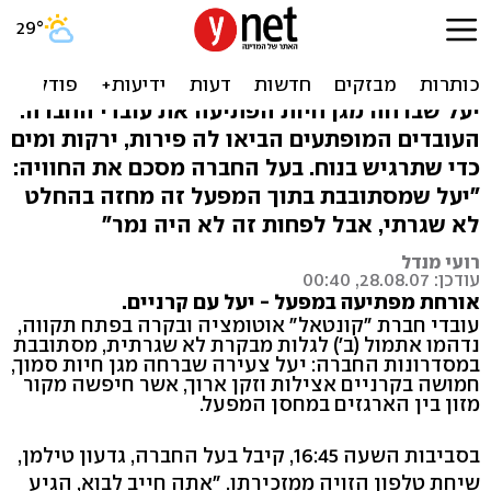
מה עושה יעל במחסן חברה
בפתח-תקווה?
יעל שברחה מגן חיות הפתיעה את עובדי החברה.
העובדים המופתעים הביאו לה פירות, ירקות ומים
כדי שתרגיש בנוח. בעל החברה מסכם את החוויה:
"יעל שמסתובבת בתוך המפעל זה מחזה בהחלט
לא שגרתי, אבל לפחות זה לא היה נמר"
רועי מנדל
עודכן: 28.08.07, 00:40
אורחת מפתיעה במפעל - יעל עם קרניים.
עובדי חברת "קונטאל" אוטומציה ובקרה בפתח תקווה,
נדהמו אתמול (ב') לגלות מבקרת לא שגרתית, מסתובבת
במסדרונות החברה: יעל צעירה שברחה מגן חיות סמוך,
חמושה בקרניים אצילות וזקן ארוך, אשר חיפשה מקור
מזון בין הארגזים במחסן המפעל.
בסביבות השעה 16:45, קיבל בעל החברה, גדעון טילמן,
שיחת טלפון הזויה ממזכירתו. "אתה חייב לבוא, הגיע