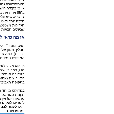
הטמפרטורה נמוכה ב־3 עד 4
ב־95 אחוז את בריחת החום בחורף!
כי גג שיש על
הרבה יותר לאט. 
הגדולות מצטמצמי
שבשנים הבאות י
אז מה כדאי ל
האגרונום ד"ר איצ
תבלין, מגוון של 
וכוויות), כמה ש
המבטיח תמיד ירוק
כן הוא מציע לגד
הגג, במבוק, שיכ
בגויאבה תותית או
ללא קוצים (אסנה
בתקופת האביב".
בפרויקט מיוחד
הקמת גינות גג 
מתמודדים! אין בע
לומדים להקים
גי
יוכלו
לעזור לכם 
ומתמרצות).