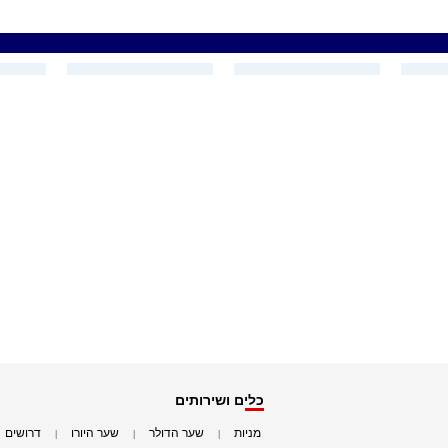
כלים ושירותים
מניות
שער הדולר
שער היורו
דרושים
|
|
|
|