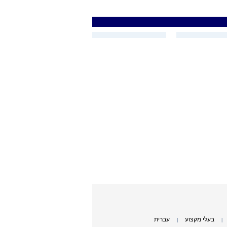
בעלי מקצוע
עברית
|
|