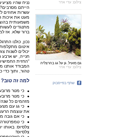
צילום: עדי אדר
נניח שהיו מציעי
הייתם מסרבים? ו
עשרות אחוזים לע
מעט את איכות הא
משמעותית בהוצא
מתנגדים לעשות 
ברור שלא. אז ל
נכון, כולנו התרג
איטום מתקלפות,
יכולים לשנות צורה
חנייה, יש ארבע 
"החזית החמישית"
גם מועיל. גן על גג בהרצליה
המבודד אותנו מר
צילום: עדי אדר
טהור, ותוך כדי 
למה זה טוב?
שתף בפייסבוק
כי מטר מרובע
מזהמים כל שנה!
את עוצמת הרעש ב־40 דצי
כי אם גובה מצע הגידול הוא 20 ס"
צלסיוס!