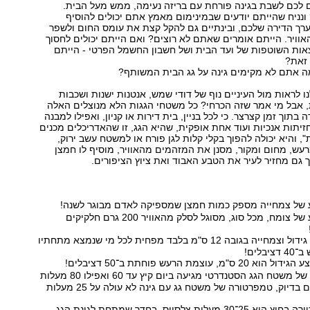
ם לכם לשבת בגינה פורחת עם בריזה נעימה, ממש מעל הבית.
נניח שהייתם יודעים שבמינימום מאמץ אתם יכולים להוסיף
רך הדירה שלכם, ובינתיים גם להקל קצת את עומס החום ולשפר
וויר. הייתם אומרים שאתם לא רוצים? ואם הייתם יכולים לחסוך
ות השוטפות של ועד הבית ושל חשבון החשמל הפרטי - הייתם
זאת?
מה אתם לא מקימים גינה על גג הבית המשותף?
לנו לראות מול העיניים נוף של דודי שמש, אנטנות ישנות ושכבות
 אבל מי אמר שזה הכרחי? כל משטחי הגגות הלא מנוצלים האלה
 בתוך זמן קצרצר. כי לכל בניין, בית דירות או קניון, ואפילו למבנה
חזיתות אנכיות ועוד אחת אופקית, שהיא הגג, זו שהאדריכלים מכנים
, והיא יכולה להפוך בקלי קלות לגן פורח או למשטח עשב ירוק,
עש, מחום ומקור, מסנן את המזהמים מהאוויר, מוסיף לו חמצן
כך גם מחזיר לעיר את הטבע האבוד ואת ציוץ הציפורים.
 של צמחייה מספק כמות חמצן שמספיקה לאדם מבוגר לשנה!
כי מטר מרובע של צומח, מכל סוג, מסוגל לסלק מהאוויר 200 גרם חלקיקים
כי גג עם מצע גידול וצמחייה בגובה 12 ס"מ בלבד מפחית לכל מי שנמצא מתחתיו
בלים!
מ, עוצמת הרעש פוחתת ב־50 דציבלים!
כי טמפרטורה של משטח הגג הסטנדרטי מגיעה ביום קיץ עד 60 ואפילו 80 מעלות
צלסיוס. באותו יום בדיוק, טמפרטורה של משטח גג עם גינה לא עולה על 25 מעלות
כי כשהטמפרטורה בחוץ היא 25־30 מעלות צלסיוס, בחדר שמתחת לגינת הגג