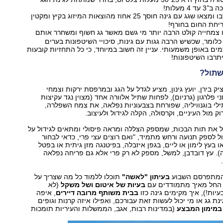
 מעלות!
כי בקנדה חישבו ומצאו שגג עם גינה חוסך 25 אחוז מהוצאות המיזוג בקיץ ומקטין
יו צמחייה קולט הרבה יותר מי גשם מאשר גג חשוף ומשחרר אותם
כלומר, שכשיש הרבה גגות עם גינות, סיכויי השיטפונות בערים
ם באופן משמעותי. עניין זה חשוב במיוחד, כי כל התחזיות קובעות
תרבו השיטפונות!
שתול?
יק בירן, יועץ גינון, מציע לגדל על הגג ובמרפסת ירקות וצמחי
זני פלרגון (גרניום), לפחות שתיל אלוורה אחד (מצוין נגד עקיצות
תילי בוגנוויליה, שפורחת בצבעוניות נפלאה, את צמח השפלרה,
 מול העיניים, וקרסולה, הקלה לגידול ולעיצוב.
ל את תות הבכות, שמספק הצללה ומראה פיסולי ומתאים לגידול על
ול לספק תנועה ורחש מתמיד, "ואם רוצים עצי פרי, כדאי לבחור
 בעץ לימון או ליים, בגפן איזבלה, בפיטנגה מזן גיתית או בפטל
). עץ דובדבן, למשל, מספק לא רק פרי אלא גם פריחה נפלאה
 המתפרסם השבוע
בעיתון "לאשה"
תוכלו ללמוד כל מה שצריך על
- החל מאיך מתמודדים עם
בעיות של איטום ושל משקל
(לא
יות!), איך מקימים גינה כזו
בבית משותף מרובה דיירים
, איפה
נת גג או מי יכול לעשות זאת עבורכם, ואפילו איזה קרנות וגופים
במימון המבצע
(במדינות רבות, אגב, הממשלות והעיריות תומכות