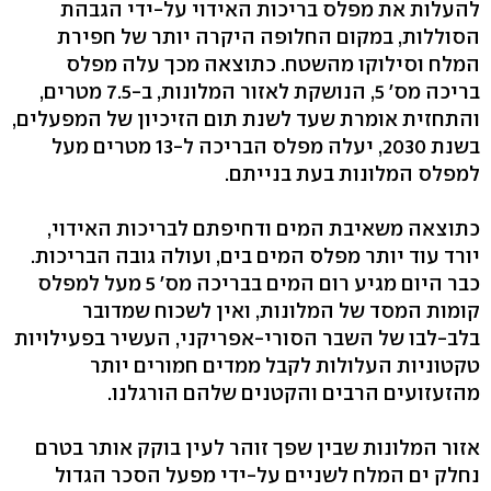
להעלות את מפלס בריכות האידוי על-ידי הגבהת
הסוללות, במקום החלופה היקרה יותר של חפירת
המלח וסילוקו מהשטח. כתוצאה מכך עלה מפלס
בריכה מס' 5, הנושקת לאזור המלונות, ב-7.5 מטרים,
והתחזית אומרת שעד לשנת תום הזיכיון של המפעלים,
בשנת 2030, יעלה מפלס הבריכה ל-13 מטרים מעל
למפלס המלונות בעת בנייתם.
כתוצאה משאיבת המים ודחיפתם לבריכות האידוי,
יורד עוד יותר מפלס המים בים, ועולה גובה הבריכות.
כבר היום מגיע רום המים בבריכה מס' 5 מעל למפלס
קומות המסד של המלונות, ואין לשכוח שמדובר
בלב-לבו של השבר הסורי-אפריקני, העשיר בפעילויות
טקטוניות העלולות לקבל ממדים חמורים יותר
מהזעזועים הרבים והקטנים שלהם הורגלנו.
אזור המלונות שבין שפך זוהר לעין בוקק אותר בטרם
נחלק ים המלח לשניים על-ידי מפעל הסכר הגדול