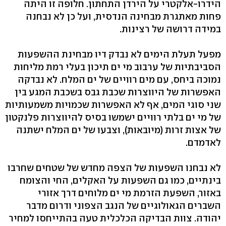
הידרו-אלקטרי על הירדן התחתון. חלופה זו היתה
פחות מאתגרת מבחינה הנדסית, ועל כן לא נבחנה
במידה דרושה של רצינות.
מפעל תעלת הימים לא נבדק דיו מבחינת ההשפעות
הסביבתיות של ערבוב מי ים תיכון בעלי רמת מליחות
נמוכה ביחס, עם מים רוויים של ים המלח. לא נבדקה
האפשרות של היווצרות שכבת גבס בשכבת המגע בין
שני סוגי המים, אף לא האפשרות שכמויות משמעותיות
של מי ים בלתי רוויים ישמשו בסיס להיווצרות פלנקטון
של אצות זרות (מיובאות), וצבעו של ים המלח ישתנה
לאדמדם.
לא נבחנו השפעות של הצפה מחדש של שטחים שחרבו
בינתיים, כמו גם השפעות על האקלים, החי והצומח
באזור, השפעת הזרמת מי ים מלוחים דרך אזורי
השברים הגאולוגיים של הנגב הצפוני ודרום מדבר
יהודה. צוות הבדיקה הכלכלית טעה בהתייחסו למחיר