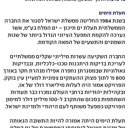
תעלת הימים
בשנת 1984 החליטה ממשלת ישראל לסגור את החברה
הממשלתית תעלת ים תיכון – ים המלח בע"מ, אשר
נערכה להקמת המפעל הציוני הגדול ביותר של שנות
השמונים והתשעים של המאה הקודמת.
החברה השקיעה עשרות מיליוני שקלים ממשלתיים
לעריכת בדיקות היתכנות טכנו-כלכליות, ובבדיקות
גאולוגיות שבמסגרתן נחפרה אפילו מנהרת חקר באורך
800 מ' לתוך מצוק ההעתקים צפונית למעיין עין בוקק.
הפרויקט אמור היה לעלות מיליארד דולר של אז,
ובקהילות יהודיות ברחבי העולם נמכרו כבר תעודות
השתתפות בסכום שהתקרב ל-100 מיליון דולר למימון
הפרויקט כמפעל משותף לעם היהודי ולמדינת ישראל.
תעלת הימים היתה אמורה להיות התשובה הנאותה
של מדינת ישראל לגסיסתו המתמשכת של ים המלח