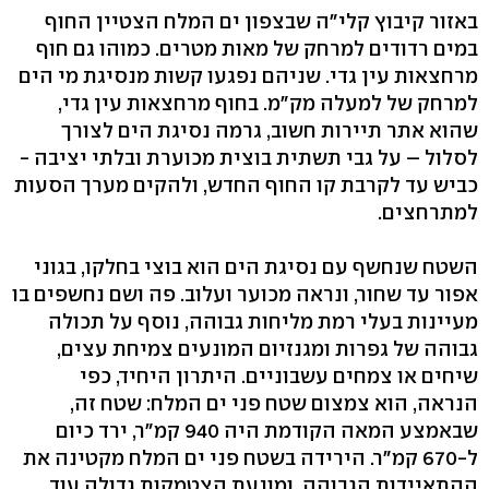
באזור קיבוץ קלי"ה שבצפון ים המלח הצטיין החוף
במים רדודים למרחק של מאות מטרים. כמוהו גם חוף
מרחצאות עין גדי. שניהם נפגעו קשות מנסיגת מי הים
למרחק של למעלה מק"מ. בחוף מרחצאות עין גדי,
שהוא אתר תיירות חשוב, גרמה נסיגת הים לצורך
לסלול – על גבי תשתית בוצית מכוערת ובלתי יציבה -
כביש עד לקרבת קו החוף החדש, ולהקים מערך הסעות
למתרחצים.
השטח שנחשף עם נסיגת הים הוא בוצי בחלקו, בגוני
אפור עד שחור, ונראה מכוער ועלוב. פה ושם נחשפים בו
מעיינות בעלי רמת מליחות גבוהה, נוסף על תכולה
גבוהה של גפרות ומגנזיום המונעים צמיחת עצים,
שיחים או צמחים עשבוניים. היתרון היחיד, כפי
הנראה, הוא צמצום שטח פני ים המלח: שטח זה,
שבאמצע המאה הקודמת היה 940 קמ"ר, ירד כיום
ל-670 קמ"ר. הירידה בשטח פני ים המלח מקטינה את
ההתאיידות הגבוהה, ומונעת הצטמקות גדולה עוד