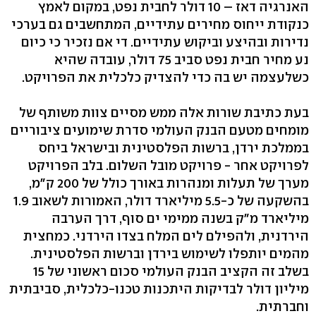
האנרגיה דאז – 10 דולר לחבית נפט, במקום לאמץ
כנקודת ייחוס מחירים עתידיים, המתחשבים גם בערכי
נדירות ובהיצע וביקוש עתידיים. די אם נזכיר כי כיום
נע מחיר חבית נפט סביב 75 דולר, עובדה שהיא
כשלעצמה יש בה כדי להצדיק כלכלית את הפרויקט.
בעת כתיבת שורות אלה ממש מסיים צוות משותף של
מומחים מטעם הבנק העולמי סדרת שימועים ציבוריים
בממלכת ירדן, ברשות הפלסטינית ובישראל ביחס
לפרויקט אחר - פרויקט מובל השלום. בלב הפרויקט
מערך של תעלות ומנהרות באורך כולל של 200 ק"מ,
בהשקעה של כ-5.5 מיליארד דולר, האמורות לשאוב 1.9
מיליארד מ"ק בשנה ממימי ים סוף, דרך הערבה
הירדנית, ולהפילם לים המלח בצדו הירדני. כמחצית
מהמים יותפלו לשימוש בירדן וברשות הפלסטינית.
בשלב זה הקציב הבנק העולמי סכום ראשוני של 15
מיליון דולר לבדיקות היתכנות טכנו-כלכלית, סביבתית
וחברתית.