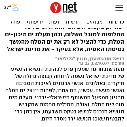
ים המלח לאן?
אין להסתפק בהתלהבות כתחליף לבחינה
יסודית, מקצועית ביותר ואמיתית, של כל
החלופות למובל השלום, ובהן תעלת ים תיכון-ים
המלח, כדי להציל לא רק את ים המלח מהמשך
גסיסתו האטית, אלא בעיקר - את מדינת ישראל
דניאל מורגנשטרן, מגזין "גליליאו"
פורסם: 03.10.07, 13:03
מעת שנבחר מר שמעון פרס לכהונת הנשיא התשיעי
של מדינת ישראל, נשמה לרווחה קבוצה גדולה של
חוקרים, גאולוגים, אנשי ארגונים לאיכות הסביבה
ואנשי מעשה. עכשיו, הם אמרו, לפחות יינצל ים המלח
מחזיון המפעל המשותף הישראלי-ירדני, תעלה מים
סוף לים המלח. ואולם, המילים החמות שהקדיש
הנשיא הנכנס לנושא בטקס השבעתו, אין בהן כדי
להבטיח שאכן הנושא ירד מסדר היום.