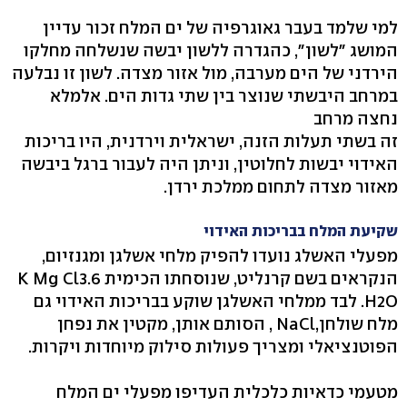
למי שלמד בעבר גאוגרפיה של ים המלח זכור עדיין
המושג "לשון", כהגדרה ללשון יבשה שנשלחה מחלקו
הירדני של הים מערבה, מול אזור מצדה. לשון זו נבלעה
במרחב היבשתי שנוצר בין שתי גדות הים. אלמלא
נחצה מרחב
זה בשתי תעלות הזנה, ישראלית וירדנית, היו בריכות
האידוי יבשות לחלוטין, וניתן היה לעבור ברגל ביבשה
מאזור מצדה לתחום ממלכת ירדן.
שקיעת המלח בבריכות האידוי
מפעלי האשלג נועדו להפיק מלחי אשלגן ומגנזיום,
הנקראים בשם קרנליט, שנוסחתו הכימית K Mg Cl3.6
H2O. לבד ממלחי האשלגן שוקע בבריכות האידוי גם
מלח שולחן,NaCl , הסותם אותן, מקטין את נפחן
הפוטנציאלי ומצריך פעולות סילוק מיוחדות ויקרות.
מטעמי כדאיות כלכלית העדיפו מפעלי ים המלח