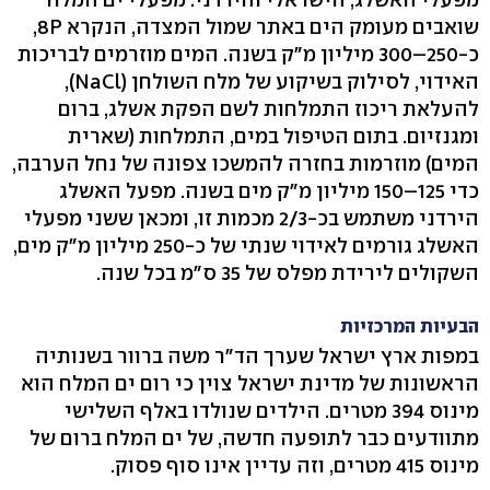
שואבים מעומק הים באתר שמול המצדה, הנקרא 8P,
כ-250–300 מיליון מ"ק בשנה. המים מוזרמים לבריכות
האידוי, לסילוק בשיקוע של מלח השולחן (NaCl),
להעלאת ריכוז התמלחות לשם הפקת אשלג, ברום
ומגנזיום. בתום הטיפול במים, התמלחות (שארית
המים) מוזרמות בחזרה להמשכו צפונה של נחל הערבה,
כדי 125–150 מיליון מ"ק מים בשנה. מפעל האשלג
הירדני משתמש בכ-2/3 מכמות זו, ומכאן ששני מפעלי
האשלג גורמים לאידוי שנתי של כ-250 מיליון מ"ק מים,
השקולים לירידת מפלס של 35 ס"מ בכל שנה.
הבעיות המרכזיות
במפות ארץ ישראל שערך הד"ר משה ברוור בשנותיה
הראשונות של מדינת ישראל צוין כי רום ים המלח הוא
מינוס 394 מטרים. הילדים שנולדו באלף השלישי
מתוודעים כבר לתופעה חדשה, של ים המלח ברום של
מינוס 415 מטרים, וזה עדיין אינו סוף פסוק.