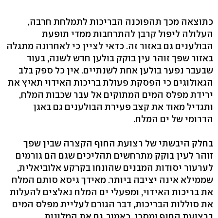
כתוצאה מכך תהפוכנה הבריכות לתמלחת חרבה,
העלולה ליפול קרבן להתרחבות ממדי תופעת
הבולענים גם באזור זה. כדאי לציין כי לאחרונה מתגלה
באזור שפך זוהר עין בוקק בולען חדש לשנה, בעוד
שבעבר נפער בולען אחת לשנתיים. אין כל ספק בלב
הגאולוגים כי הפסקת פעולת בריכות האידוי תאיץ את
ירידת מפלס המים המתוקים אל עבר שכבות המלח,
ותגדיל מאוד את קצב פעירת הבולענים גם באגן
הדרומי של ים המלח.
בחלק היבשתי של רצועת החוף הקצרה שבין שפך
זוהר לעין בוקק מתרחשים תהליכים שגם הם גורמים
לערעור יסודות המבנים שהונחו בקרקע אלוביאלית,
שממילא אינה יציבה ביותר. מאידך גיסא סותם המלח
את בריכות האידוי, ומפעלי ים המלח נאלצים להעלות
את סוללות הבריכות, דבר הגורם לעליית מפלס המים
ברצועת החוף ומסכן, כאמור, גם את המלונות.