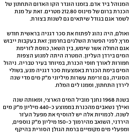
המנוהל ביד אדם. בזמנו הוגדר הקו האדום התחתון של
הכנרת ברום של מינוס 212.80 מטרים. זאת על מנת
לשמר אגם בגודל שיתאים גם לשנות בצורת.
ואולם, היה נהוג לפתוח את סכר דגניה בראשית חודש
מרץ, לפני הפשרת השלגים בחרמון; זאת בעקבות ייבוש
אגם החולה אשר שימש, בין השאר, כווסת לזרימת
המים בירדן העליון. המטרה היתה למנוע הצפות
חמורות לאורך חופי הכנרת, במיוחד בעיר טבריה. ניהול
המים בימת הכנרת באמצעות סכר דגניה מנע, בשולי
הסוגיה, גם זרימת עשרות מיליוני מ"ק מים מדי שנה
לירדן התחתון, וממנו לים המלח.
בשנת 1968 נחנך מוביל המים הארצי, ומאותה שנה
ואילך נשאבים מהכנרת בממוצע כ-440 מיליון מ"ק מים
לשנה. לכמויות אלה יש להוסיף את מפעל הע'ור
הירדני, השואב מהירמוך כ-150 מיליון מ"ק נוספים,
ומפעלי מים מקומיים ברמת הגולן הסורית בהיקף