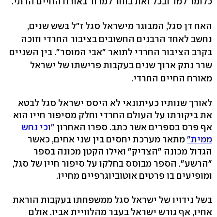
כלומר למד ובכל זאת בוחר למרוד באורח החיים הדתי.
האח דן סגל, המבוגר מישראל סגל ז"ל בשש שנים,
נחשב לאחד הרבנים החשובים בציבור החרדי וזוכה
בקרב הציבור החרדי לתואר "אבי המוסר". בין השניים
שרר נתק ארוך שנים בעקבות פרישתו של ישראל
מאורח החיים החרדי.
לאורך שנותיו כעיתונאי לא היסס ישראל סגל לבטא
את ביקורתו על העולם החרדי וחלק מסיפור חייו הוא
אף פרס בספרים אשר כתב. ספרו האחרון
"וכי נחש
ממית"
מתאר מערכת יחסים בין שני אחים, כאשר
הגדול מכונה "הצדיק" ואילו הקטן מכונה בספר
"הרשע". הספר מבוסס בחלקו על סיפור חייו של סגל,
ומופיעים בו פרטים אוטוביוגרפיים מחייו.
בשל נידויו של ישראל סגל ממשפחתו בעקבות הוראת
אחיו, אף גורש ישראל בעבר מהלוויית אביו. אולם