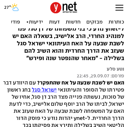
הרב אלישיב למשפחת סגל:
לא לשבת שבעה
ל-ynet נודע כי בני משפחתו של דן סגל פנו
למנהיג החרדי, הרב אלישיב, בשאלה האם יש
לשבת שבעה על האח העיתונאי ישראל סגל
שעזב את הדרך החרדית והוא השיב להם
בשלילה - "מאחר שהנפטר שנה ופירש"
נטע סלע
פורסם: 29.09.07, 22:45
האם יש לשבת שבעה על אח שהתפקר?
עם היוודע דבר
פטירתו של הסופר והעיתונאי
ישראל סגל
בחג ראשון
של סוכות, נעשתה פנייה מצד הרב דן סגל, אחיו של
ישראל, לביתו של הרב יוסף שלום אלישיב, כדי לדעת
האם על המשפחה לשבת שבעה על האח שעזב את
הדרך החרדית. ל-ynet יהדות נודע כי פוסק הדור
הליטאי השיב בשלילה ותירץ את פסיקתו בכך