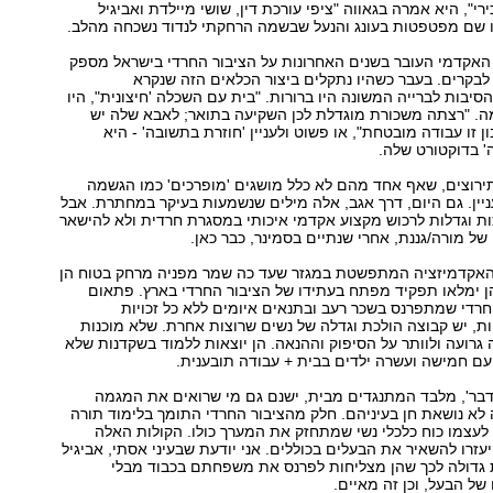
ירי", היא אמרה בגאווה "ציפי עורכת דין, שושי מיילדת ואביגיל
ו שם מפטפטות בעונג והנעל שבשמה הרחקתי לנדוד נשכחה מהלב.
קדמי העובר בשנים האחרונות על הציבור החרדי בישראל מספק
בקרים. בעבר כשהיו נתקלים ביצור הכלאים הזה שנקרא
יבות לברייה המשונה היו ברורות. "בית עם השכלה 'חיצונית", היו
. "רצתה משכורת מוגדלת לכן השקיעה בתואר; לאבא שלה יש
 זו עבודה מובטחת", או פשוט ולעניין 'חוזרת בתשובה' - היא
 בדוקטורט שלה.
תירוצים, שאף אחד מהם לא כלל מושגים 'מופרכים' כמו הגשמה
ניין. גם היום, דרך אגב, אלה מילים שנשמעות בעיקר במחתרת. אבל
ת וגדלות לרכוש מקצוע אקדמי איכותי במסגרת חרדית ולא להישאר
של מורה/גננת, אחרי שנתיים בסמינר, כבר כאן.
אקדמיזציה המתפשטת במגזר שעד כה שמר מפניה מרחק בטוח הן
הן ימלאו תפקיד מפתח בעתידו של הציבור החרדי בארץ. פתאום
חרדי שמתפרנס בשכר רעב ובתנאים איומים ללא כל זכויות
ות, יש קבוצה הולכת וגדלה של נשים שרוצות אחרת. שלא מוכנות
רועה ולוותר על הסיפוק וההנאה. הן יוצאות ללמוד בשקדנות שלא
עם חמישה ועשרה ילדים בבית + עבודה תובענית.
דבר', מלבד המתנגדים מבית, ישנם גם מי שרואים את המגמה
לא נושאת חן בעיניהם. חלק מהציבור החרדי התומך בלימוד תורה
לעצמו כוח כלכלי נשי שמתחזק את המערך כולו. הקולות האלה
עזרו להשאיר את הבעלים בכוללים. אני יודעת שבעיני אסתי, אביגיל
ת גדולה לכך שהן מצליחות לפרנס את משפחתם בכבוד מבלי
של הבעל, וכן זה מאיים.