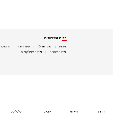
כלים ושירותים
מניות
שער הדולר
שער היורו
דרושים
|
|
|
|
פיתוח אתרים
פיתוח אפליקציות
|
|
יהדות
תיירות
יחסים
כלכליסט