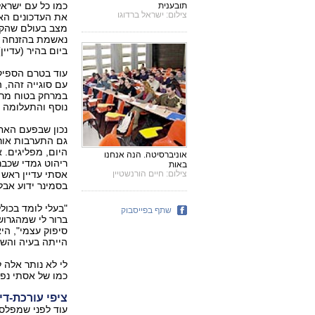
כמו כל עם ישראל
תובענית
צילום: ישראל ברדוגו
את העדכונים האח
מצב בעולם שהקט
נאשמת בהזנחה מ
ביום בהיר (עדיין
עם סוגייה זהה, 
במרחק בטוח מרג
נוסף והתעלומה 
נכון שבפעם האחר
גם התערבות אורת
היום, מפליגים. א
אוניברסיטה. הנה אנחנו
ריהוט גמדי שכבר
באות
צילום: חיים הורנשטיין
אסתי עדיין ראש 
בסמינר ידוע אבל
"בעלי לומד בכול
שתף בפייסבוק
ברור לי שמהגרוש
סיפוק עצמי", ה
הייתה בעיה והשא
לי לא נותר אלה
כמו של אסתי נ
ציפי עורכת-די
עוד לפני שמפלס