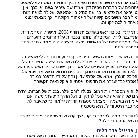
 גם אני רצתי השבוע חסרת נשימה בין החנויות, מנסה לא לפספס
רונים של החבר'ה מבית דגן. אמרו שם שיהיה גשם. אי לכך, אין
ן יראה את פרצופו בגן עם סנדלים. אמא שלו עלולה לצאת מזה
ול חבר מושבעים קשוח של האמהות הקולגות. כך מצאתי עצמי
) אחד הולכת לקניות.
עוד בטרם הספיקותי לעיין בכובד ראש בקולקציית חורף 2008, מישהי, המתמודדת
התיישבה לידי. 'המקבילה' נחתה בכבדות על ההדומים הזעירים,
ליו המתנופפות של הזאטוט. משהו ביציבה היה מוכר - מבט אחד
נפתרה. אסתי.
ונה שראיתי אותה השיער היה אסוף בקוקיות ונדמה לי שנעשתה
ודנטית כל שהיא. השינויים מהילדה של אז לאישה החייכנית של
בל העיניים, עדיין העיניים של אסתי. כך ישבנו שתינו מצטופפות על
 לא נועד עבורנו נזכרות וצוחקות בימים הרחוקים של אז. אבא של
הכולל הנערץ. אמא של אסתי עדיין נחה על זרי הדפנה כמורה
 אסתי כבר שברה את הדפוס, אסתי היא קלינאית תקשורת.
ל" היא מספרת את המובן מאליו לזרם שלה, בכנות של חברות. "היה
ים של ההוראה לא נוכל להתקיים ועל הדרך חיפשתי משהו עם
יא מודה באשמה. "מצאתי מסגרת חרדית ללמוד כך שלאבא לא
ר כבר היסטוריה", היא מסכמת.
 לסגור את הפה ולהרהר בשקט, איך קרה שבמשפחה שמרנית כל כך
פלה שלהבת ההשכלה?
ן, אביגיל אדריכלית
 ההתרגשות דעך בעקבות האיחוד המפתיע - החברות של אסתי