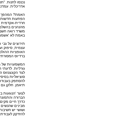
נכנסו לחנות. "תכ
אדריכלית. עמדנ
האמת? המהפך הא
הפתעות חדשות ל
חרדית-אקדמית הס
מהנהנים בהשלמה
משרד רואה חשבון
באמת לא 'אשמה'
תירוצים על גבי 
עצמית, סיפוק וע
האופציות ההולכו
ברדיוס המסורתי 
המשמעויות של ה
גורליות. לדעתי 
לצד הקונצנזוס ה
סוציאליות בסיסי
להסתפק בעבודה ג
תיאמן. חלקן גם 
לצער 'הנוגעות ב
הברורה והתמונה 
כדרך חיים מקים 
מבינים שהנשים י
ושושי יש חשיבו
להזדקק לעבודתו 