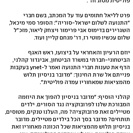
פוליטית מסוג זה".
פרט לליאל חתומים עוד על המכתב, בשם חברי
"התנועה לשלום ישראל-סוריה": הסופר סמי מיכאל,
השגרירים בדימוס אבי פרימור ויצחק ליאור, מזכ"ל
שלום עכשיו מוטי רז, דר' מנחם קליין ועוד.
יוזם הרעיון והאחראי על ביצועו, ראש האגף
הביטחוני-חברתי במשרד הביטחון, אביגדור קהלני,
הדף את טענות חברי התנועה ואמר ל-ynet בעקבות
פנייתם אל שרת החינוך: "מדובר בניסיון תלוש
מהמציאות שמאחוריו עמדה פוליטית".
קהלני הוסיף: "מדובר בניסיון להפוך את היוזמה
המבורכת שלנו לפרובוקציה נגד הסורים. ילדים
מטיילים זאת פרובוקציה? מה, העלנו טנקים, מטוסים,
תותחים? מדובר בסך הכל בילדים מטיילים. מדובר
בניסיון תלוש מהמציאות שכל הכוונה מאחוריו זאת