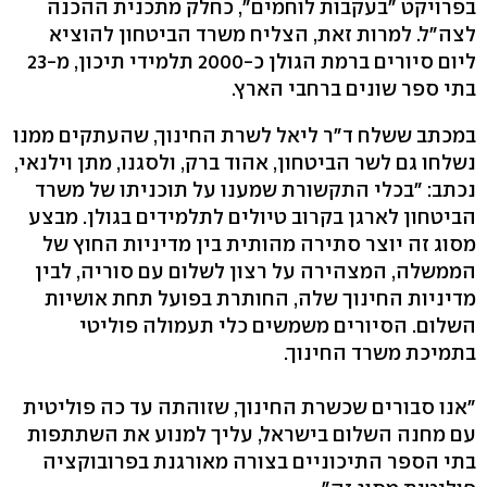
בפרויקט "בעקבות לוחמים", כחלק מתכנית ההכנה
לצה"ל. למרות זאת, הצליח משרד הביטחון להוציא
ליום סיורים ברמת הגולן כ-2000 תלמידי תיכון, מ-23
בתי ספר שונים ברחבי הארץ.
במכתב ששלח ד"ר ליאל לשרת החינוך, שהעתקים ממנו
נשלחו גם לשר הביטחון, אהוד ברק, ולסגנו, מתן וילנאי,
נכתב: "בכלי התקשורת שמענו על תוכניתו של משרד
הביטחון לארגן בקרוב טיולים לתלמידים בגולן. מבצע
מסוג זה יוצר סתירה מהותית בין מדיניות החוץ של
הממשלה, המצהירה על רצון לשלום עם סוריה, לבין
מדיניות החינוך שלה, החותרת בפועל תחת אושיות
השלום. הסיורים משמשים כלי תעמולה פוליטי
בתמיכת משרד החינוך.
"אנו סבורים שכשרת החינוך, שזוהתה עד כה פוליטית
עם מחנה השלום בישראל, עליך למנוע את השתתפות
בתי הספר התיכוניים בצורה מאורגנת בפרובוקציה