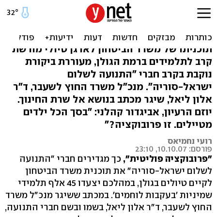
אלון ליאל: "טיולי תלמידים
בגולן - פרובוקציה"
תוכניתו של משרד הביטחון לארגן טיולי מורשת
קרב לתלמידים ברמת הגולן, מעוררת ביקורת
נוקבת בקרב חברי "התנועה לשלום
ישראל-סוריה". מנכ"ל משרד החוץ לשעבר, ד"ר
אלון ליאל, שיגר מכתב בנושא אל שרת החינוך.
יוזם הרעיון, אביגדור קהלני: "בסך הכל ילדים
מטיילים. זו פרובוקציה?"
רועי נחמיאס
פורסם: 10.10.07, 23:10
"פרובוקציה פוליטית",
כך מגדירים חברי "התנועה
לשלום ישראל-סוריה" את תוכנית משרד הביטחון
לקיים טיולים בגולן, במהלכם יצעדו 45 אלף תלמידי
שמיניות 'בעקבות לוחמים'. במכתב ששיגר מנכ"ל משרד
החוץ לשעבר, ד"ר אלון ליאל, בשמו ובשם חברי התנועה,