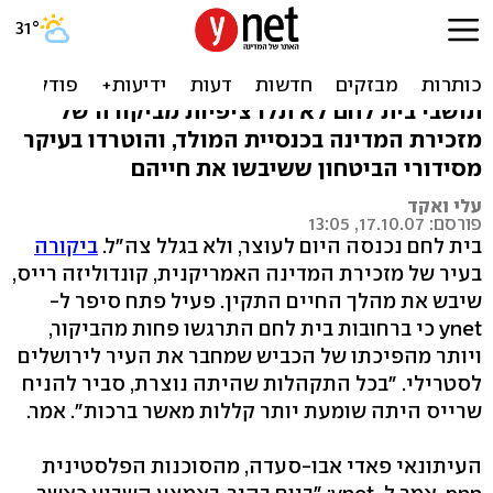
קונדוליזה קפצה לכנסייה -
בית לחם שותקה
תושבי בית לחם לא תלו ציפיות מביקורה של
מזכירת המדינה בכנסיית המולד, והוטרדו בעיקר
מסידורי הביטחון ששיבשו את חייהם
עלי ואקד
פורסם: 17.10.07, 13:05
בית לחם נכנסה היום לעוצר, ולא בגלל צה"ל.
ביקורה
בעיר של מזכירת המדינה האמריקנית, קונדוליזה רייס,
שיבש את מהלך החיים התקין. פעיל פתח סיפר ל-
ynet כי ברחובות בית לחם התרגשו פחות מהביקור,
ויותר מהפיכתו של הכביש שמחבר את העיר לירושלים
לסטרילי. "בכל התקהלות שהיתה נוצרת, סביר להניח
שרייס היתה שומעת יותר קללות מאשר ברכות". אמר.
העיתונאי פאדי אבו-סעדה, מהסוכנות הפלסטינית