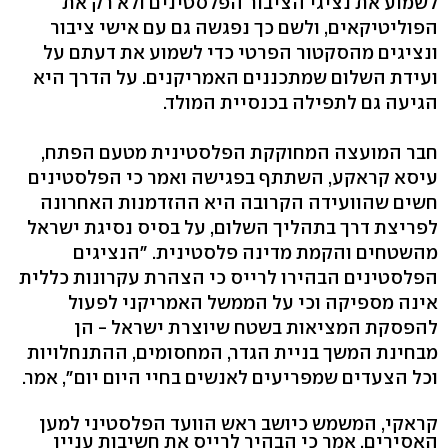
לשמוע את נציגי הציבור הפלסטינים ולא רק את
הפוליטיקאים, ולשם כך נפגשה גם עם אישי ציבור
ונציגים מהסקטור הפרטי כדי לשמוע את דעתם על
ועידת השלום שמתכננים האמריקנים. על הדרך היא
הגיעה גם לתפילה בכנסיית המולד.
חבר המועצה המחוקקת הפלסטינית מטעם הפתח,
עיסא קראקע, השתתף בפגישה ואמר כי הפלסטינים
חשים שהוועידה הקרובה היא ההזדמנות האחרונה
לפריצת דרך בתהליך השלום, על בסיס נסיגת ישראל
מהשטחים והקמת מדינה פלסטינית. "הנציגים
הפלסטינים הבהירו לרייס כי הצהרת עקרונות כללית
אינה מספיקה וכי על הממשל האמריקני לפעול
להפסקת המציאות בשטח שיוצרת ישראל - הן
מבחינת המשך בניית הגדר, המחסומים, ההתנחלויות
וכל הצעדים שמפריעים לאנשים בחיי היום יום", אמר.
קראקי, המשמש כיושב ראש הוועד הפלסטיני למען
האסירים, אמר כי הבהיר לרייס את חשיבות עניין