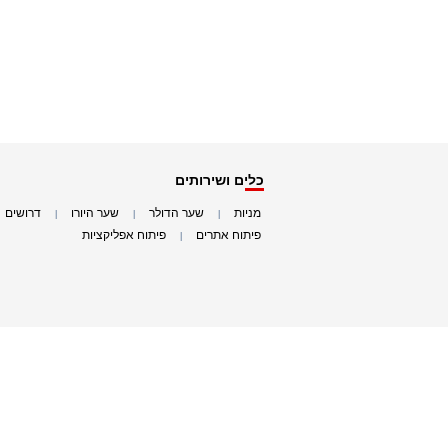
כלים ושירותים
מניות
שער הדולר
שער היורו
דרושים
|
|
|
|
פיתוח אתרים
פיתוח אפליקציות
|
|