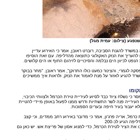
נפגע (צילום: עמית מגל)
במשרד להגנת הסביבה, רוברט ראובן, אמר כי האירוע עדיין
 להעריך את הנזק האקולוגי כתוצאה מהדליפה. עם זאת הוסיפו
הנפט לכיוון הים נבלמה והסיכויים לזיהום החוף או הים קלושים.
קה לגמרי, והצינור כמעט כולו התרוקן", אמר ראובן. "מחר בבוקר
שרד להגיע לאזור על מנת לאמוד את הנזק, ולראות איך ממשיכים
קומו
ר כי נשלח ציוד כבד לסיוע לעיריית טירת הכרמל ולצוותי הכיבוי,
 העירייה פנה לשר התשתיות ודרש ממנו לפעול באופן מיידי להטיית
לא יעבור בעיר חיפה ובערים הסמוכות.
 כרמל, אריה פרג'ון, אמר כי מדובר באירוע רחב ממדים, וכי קצב
פה הגיע לכ-200
ו את הציר לטירת הכרמל, כדי למנוע אסון של פריצת אש. יש כאן גם