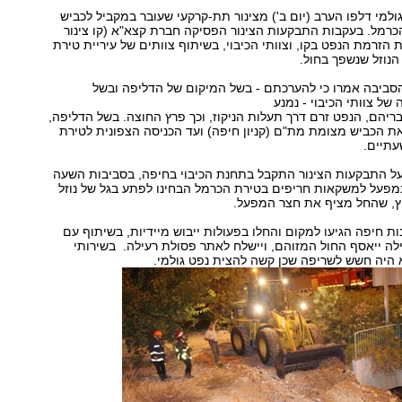
פט גולמי דלפו הערב (יום ב') מצינור תת-קרקעי שעובר במקביל לכביש
הכרמל. בעקבות התבקעות הצינור הפסיקה חברת קצא"א (קו צינור
 הזרמת הנפט בקו, וצוותי הכיבוי, בשיתוף צוותים של עיריית טירת
הנוזל שנשפך בחול.
סביבה אמרו כי להערכתם - בשל המיקום של הדליפה ובשל
של צוותי הכיבוי - נמנע
דבריהם, הנפט זרם דרך תעלות הניקוז, וכך פרץ החוצה. בשל הדליפה,
 הכביש מצומת מת"ם (קניון חיפה) ועד הכניסה הצפונית לטירת
תיים.
על התבקעות הצינור התקבל בתחנת הכיבוי בחיפה, בסביבות השעה
דים במפעל למשקאות חריפים בטירת הכרמל הבחינו לפתע בגל של נוזל
ץ, שהחל מציף את חצר המפעל.
נות חיפה הגיעו למקום והחלו בפעולות ייבוש מיידיות, בשיתוף עם
לה ייאסף החול המזוהם, ויישלח לאתר פסולת רעילה. בשירותי
 לא היה חשש לשריפה שכן קשה להצית נפט גולמי.