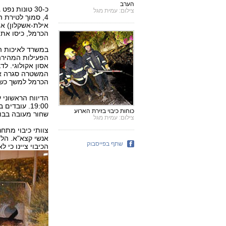
הערב
כ-30 טונות נ
צילום: עמית מגל
4, סמוך לטירת 
אילת-אשקלון) את
הכרמל, כיסו את 
במשרד לאיכות ה
הפעילות המהירה 
אסון אקולוגי. ל
המשטרה סגרה את
הכרמל למשך כשע
הדיווח הראשוני 
19:00. עוב
כוחות כיבוי בזירת הארוע
שחור מעובה בבו
צילום: עמית מגל
צוותי כיבוי מתח
אנשי קצא"א. הלי
שתף בפייסבוק
הכיבוי ציינו כי