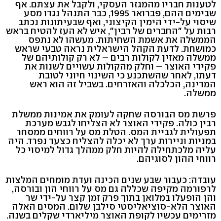
לטענות חבריו מהמגזר העסקי, ולקבל את עצתם. אף
שבימים ההם, פברואר 1995, כבר התנהל נגדו מסע
שיסוי על-ידי הימין הקיצוני, ואף שבעיתונות נכתב
רבות על "החברים של רבין", איש לא העז להטיח בראש
הממשלה את אשמת השחיתות. מעשהו לא נתפס
כמושחת. לדעת הקהל הישראלית נראה טבעי שראש
ממשלה מאזין לקולות רבים – לא רק קולותיהם של
פקידי האוצר – וחלק מהקולות עשויים לשנות את
דעתו, לאחר שהשתכנע כי השינוי חיוני לטובת
המדינה, הכלכלה והאזרחים. בשביל זה הוא ראש
ממשלה.
פרשת מס הבורסה שחקה לעומק את אמינות ממשלת
רבין כולה. פקידי האוצר לא הצליחו לגבש מערכת
תפעולית לגביית המס. הטלת מס על רווחים ממסחר
במניות וניירות ערך לא יכלה להצליח כצעד נפרד. היה
עליה מלכתחילה להיות חלק ממהלך גדול למיסוי כל
רווחי ההון לסוגיהם.
עובדה: כעבור שבע שנים הכינה ועדת מומחים המלצות
לרפורמה מקיפה שכללה גם מס על רווחי הון ובורסה,
והן הופעלו במלואן בתוך פרק זמן קצר על-ידי שר
האוצר הלא-סוציאליסטי סילבן שלום. המסים האלה
מזרימים עכשיו לקופת האוצר מיליארדי שקלים בשנה.