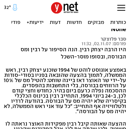
רבין, מס הבורסה ותורת
היחסיות של השחיתות
None
סבר פלוצקר
פורסם: 02.11.07, 11:32
היו הרבה יצחק רבין. הנה הסיפור על רבין ומס
הבורסה, ובסופו מוסר-השכל
באמצע אוגוסט לוהט של 1994 שוכנע יצחק רבין, ראש
הממשלה, לתמוך בהצעה שהובאה בפניו בסודי-סודות
על-ידי שר האוצר דאז בייגה שוחט: להטיל מס של 10%
על הרווחים בבורסה, בלי התחשבות בהפסדים.
ההסכמה נפלה כרעם ביום בהיר. כחודש וחצי קודם
לכן, ב-24 ביוני 1994, התחייב רבין בכינוס הכלכלי
בקיסריה שלא יהיה מס על הבורסה. בהודעה לרדיו
ולטלוויזיה אף התחייב: "כל עוד אני ראש הממשלה, לא
יהיה מס על הבורסה".
ההצעה שאותה קיבל רבין מפקידות האוצר נראתה לו
פשוטה, ולכן שבתה את לבו. אבל הפקידים שהכינו