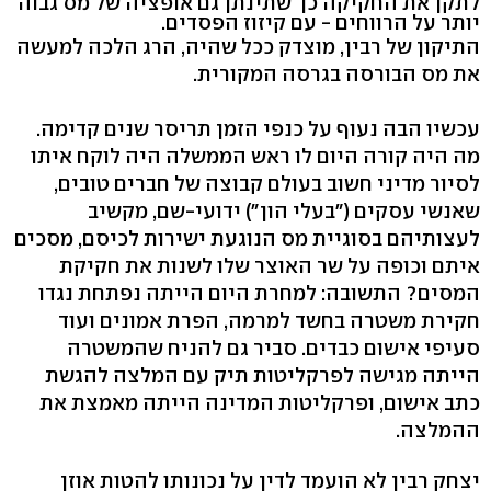
לתקן את החקיקה כך שתינתן גם אופציה של מס גבוה
יותר על הרווחים - עם קיזוז הפסדים.
התיקון של רבין, מוצדק ככל שהיה, הרג הלכה למעשה
את מס הבורסה בגרסה המקורית.
עכשיו הבה נעוף על כנפי הזמן תריסר שנים קדימה.
מה היה קורה היום לו ראש הממשלה היה לוקח איתו
לסיור מדיני חשוב בעולם קבוצה של חברים טובים,
שאנשי עסקים ("בעלי הון") ידועי-שם, מקשיב
לעצותיהם בסוגיית מס הנוגעת ישירות לכיסם, מסכים
איתם וכופה על שר האוצר שלו לשנות את חקיקת
המסים? התשובה: למחרת היום הייתה נפתחת נגדו
חקירת משטרה בחשד למרמה, הפרת אמונים ועוד
סעיפי אישום כבדים. סביר גם להניח שהמשטרה
הייתה מגישה לפרקליטות תיק עם המלצה להגשת
כתב אישום, ופרקליטות המדינה הייתה מאמצת את
ההמלצה.
יצחק רבין לא הועמד לדין על נכונותו להטות אוזן