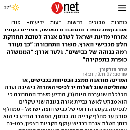
רוצים כביש בטוח? שלמו
למדינה
אם בקשת משרד התחבורה תאושר, צפויים בעתיד
אזרחי מדינת ישראל לשלם אגרה לטובת תחזוקת
חלק מכבישי הארץ. משרד התחבורה: "כך נעודד
רמה גבוהה של כבישים". גלעד ארדן: "הממשלה
כופרת בתפקידה"
שחר הזלקורן
פורסם: 13.11.07, 14:21
המדינה מודאגת ממצב הבטיחות בכבישים, או
שהחליטה שוב לשלוח יד לכיסי האזרח?
בישיבת ועדת
הכלכלה שנערכה היום (ג'), הודיע משרד התחבורה כי
הוא מבקש לאשר גביית אגרה בגובה שני שקלים
לנסיעה בקטע הדרומי של כביש חוצה ישראל - ממחלף
סורק עד מחלף קריית גת. בנוסף, המשרד הודיע כי הוא
בוחן הטלת אגרה בכביש עוקף הקריות בצפון, כמו-גם