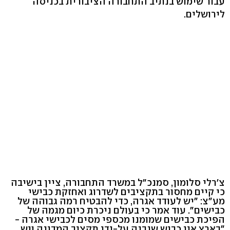
עבור שימוש בנתיב התחבורה הציבורית בכניסה
לירושלים.
צ'רלי סלומון, סמנכ"ל במשרד התחבורה, ציין בישיבה
כי קיים מחסור בתקציבים לשדרוג ואחזקת כבישי
מע"צ: "יש לעודד אגרה, כדי להבטיח רמה גבוהה של
כבישים". עוד אמר כי בעולם ניכרת כיום מגמה של
הפיכת כבישים שמומנו מכספי מסים לכבישי אגרה -
"בארץ אין כביש שנבנה על-ידי תקציב המדינה ויש