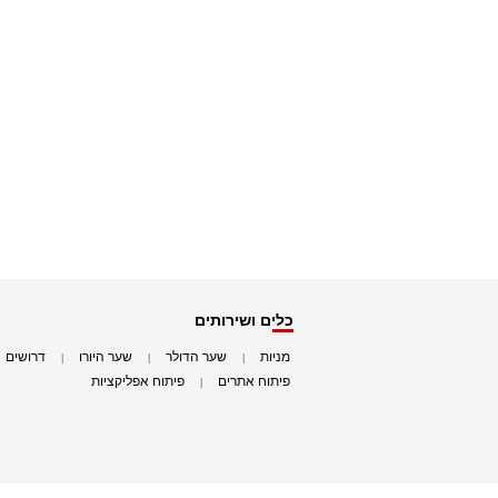
כלים ושירותים
מניות
שער הדולר
שער היורו
דרושים
|
|
|
|
פיתוח אתרים
פיתוח אפליקציות
|
|