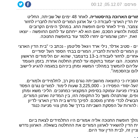
פורסם: 05.12.07, 00:12
ורים הארוכה בהיסטוריה.
לאחר 48 ימים של שביתה, החליט
ית הדין הארצי לעבודה כי על ארגון המורים להורות לחבריו לחזור
דה ב-13 בדצמבר, מייד לאחר סיום חופשת החג. במהלך הימים הקרובים
נסות ולהשיג הסכם, ואם הוא לא ייחתם עד לתום החופשה - יוצאו
 זאת, ייתכן שהמורים יחזרו ללמד עוד בחופשת החנוכה.
- סטיב אדלר, נילי ארד ויגאל פליטמן - נכתב כי "בית הדין הארצי
ון המורים להורות לחבריו, המורים בבתי הספר העל יסודיים
ובמוסדות חינוך אחרים, לחזור לעבודה ב-13 בדצמבר, שהוא יום הלימודים הראשון
חנוכה. הצו יעמוד בתוקפו עד למתן החלטה אחרת. בזמן העומד
עליהם להמשיך במהלכי המשא ומתן ביניהם במגמה להגיע ליישוב
לום ובהסכמה".
הסבירו כי כתוצאה מהשביתה נגרם נזק רב, לתלמידים ולמורים.
"תלמידי החינוך העל-יסודי הפסידו כ - 3,225,000 שעות לימוד. למורים נגרם הפסד
בצידו פגיעה עמוקה בסיפוק המקצועי כמחנכים. הליכי משא ומתן
ופים, שהתנהלו משך כל התקופה הזו, בין המדינה וארגון המורים,
בשילו לכדי פתרון מוסכם. לפיכך נדרש בית הדין הארצי לדיון
להורות על הפסקת השביתה בדרך של מתן צווי מניעה כנגד
הלך חופשת החנוכה אליה אמורים היו התלמידים לצאת ביום
ת הדין להשאיר לארגון המורים את ההחלטה בשאלה. הארגון נדרש
ין זה, לבית הדין עוד היום.