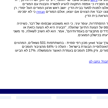
ביקשו
 הסבירו כי אפסה התקווה להגיע לפשרה והבנות עם המורים
לצו לפנות לסעד בבית-הדין. יושב ראש ארגון המורים העל יסודי, רן
גונו יכבד את הצווים אם יוצאו, אולם המורים
כי לא יסכימו
הבהירו
וראת בית הדין.
ר ההסתדרות, עופר עיני, כי הוא משוכנע שבסופו של דבר, כשיהיה
סס על הצעת התיווך שהעלה. "הבעיה היא לא הצעה כזאת או
דים מתבצרים בעמדותיהם", אמר. הוא לא השיב לשאלה, מי משני
תו בכישלון המגעים.
בתוך כך, סקר שערך עבור ynet מכון רפי סמית - בהשתתפות 501 נשאלים, המהווים
מדגם מייצג של האוכלוסייה הבוגרת בישראל - העלה כי 64% מהציבור תומכים
בעמדות ארגון המורים, ורק 19% תומכים בעמדת האוצר והממשלה. 17% לא הביעו
ה? כתבו לנו