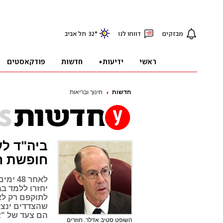
חדשות
חינוך ובריאות
ביה"ד לע
חופשת ח
לאחר 
יחזרו ללמד בב
לתוקפם רק לא
שהצדדים ינצלו
הם צעד של "א
השופט סטיב אדלר. חוזרים