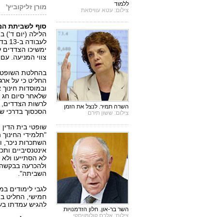
ללמוד
מורן זליקוביץ'
צילום: עטא עוויסאת
סוף לשביתת המ
הלילה (יום ד') ב
לעבו
ימשיכו הצדדים ל
צווי המניעה. עם
בהחלטת השופטים 
החליט כי על ארג
שלאחר סיום חג ה
לרשות הצדדים, 
השרה תמיר. לנצל את הזמן
הסכסוך בדרכי ש
צילום: ששון תירם
שופטי בית הדין 
השתכרות ניכר, ו
אינטנסיביים ותכ
לא הסתייעו ולא ה
ולהכרעה בבקשה 
השביתה".
לגבי לימודים במ
חמישי, החליט בי
להגיש עמדתו בעני
השר בר-און. חלון הזדמנויות
צילום: אלכס קולומויסקי