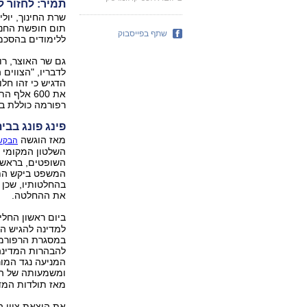
תמיר: לחזור 
שרת החינוך, יול
תום חופשת החנוכ
שתף בפייסבוק
ללימודים בהסכמ
גם שר האוצר, רו
לדבריו, "הצווים
הדגיש כי זהו חל
את 600 אל
רפורמה כוללת במ
פינג פונג בבית
מאז הוגשה
הבקשה
השלטון המקומי נ
השופטים, בראשו
המשפט ביקש התי
בהחלטותיו, שכן 
את ההחלטה.
ביום ראשון החלי
למדינה להגיש ה
במסגרת הרפורמה
להבהרות המדינה,
ומשמעותה של הד
מאז תולדות המד
את הוצאת צווי 