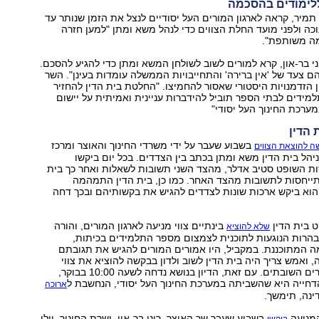
ללימודים בהסכמה
י תמיר, קראה לארגון המורים העל יסודיים לנצל את הזמן שנותר עד
ה ולפני מועד החלת הצווים כדי לנהל משא ומתן "למען חזרה
ה משותפת".
ני בר-און, קרא למורים לשוב לשולחן המשא ומתן כדי להגיע להסכם.
 הם צעד של 'אין ברירה' והתחייבויות הממשלה עומדות בעינן". השר
ון הזדמנויות היסטורי שאסור להחמיצו. "החלטת בית הדין להחזיר
ף התלמידים לבתי הספר תוביל להידברות עניינית ואמיתית על יישום
ערכת החינוך העל יסודי"
 הדין
בשבוע שעבר על ידי משרדי החינוך והאוצר ומרכז
 להוצאת הצווים
יהל בית הדין משא ומתן בכתב בין הצדדים. בכל יום ביקשו
ת השופט סטיב אדלר, מהצד השני תשובות לשאלות ואחר כך בית
יחסות לתשובות מהצד האחר. כמו כן, בית הדין התמהמה
הוא ביקש ארכות שונות לצדדים להגיש את בקשותיהם ובכך דחה
ט בית הדין
בינתיים צווי מניעה לארגון המורים, והורה
שלא להוציא
בהרות הנוגעות לתוכנית לצמצום מספר התלמידים בכיתות,
 המתוכננת. במקביל, היו אמורים המורים להגיש את תגובתם
 ואמש צריך היה בית הדין לשוב ולדון בבקשה להוציא את צווי
המניעה נגד המורים השובתים. עם זאת, הדיון בנושא נדחה לשעה 10:00 בבוקר,
חייה היא שהשביתה במערכת החינוך העל יסודי, הנחשבת ל
ארוכה
ינה, תימשך.
המניעה
בשבוע שעבר שר האוצר, רוני בר-און, ושרת החינוך, יולי