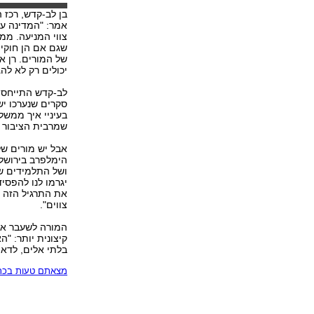
בן לב-קדש, רכז 
אמר: "המדינה עש
צווי המניעה. ממ
שגם אם הן חוקיו
של המורים. רן אר
יכולים רק לא לה
לב-קדש התייחס ג
בעיניי איך ממשל
שמרבית הציבור ב
אבל יש מורים של
הימלפרב בירושלי
ושל התלמידים שלנ
יגרמו לנו להפסיד
את התרגיל הזה ש
צווים".
המורה לשעבר ארז
קיצונית יותר: "ה
בלתי אלים, לדאו
מצאתם טעות בכתב