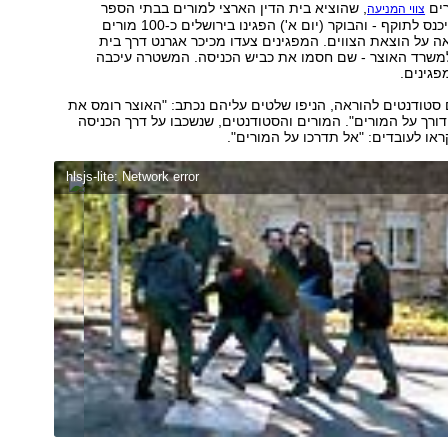
רים
, שהוציא בית הדין הארצי למורים בבתי הספר
צווי המניעה
העל-יסודיים, להיכנס לתוקף - והבוקר (יום א') הפגינו בירושלים כ-100 מורים
 על הוצאת הצווים. המפגינים צעדו מכיכר אגרנט דרך בית
משרד האוצר - שם חסמו את כביש הכניסה. המשטרה עיכבה
גינים.
סטודנטים להוראה, הניפו שלטים עליהם נכתב: "האוצר רומס את
 דורך על המורים". המורים והסטודנטים, שנשכבו על דרך הכניסה
או לעובדים: "אל תדרכו על המורים".
hlsjs-lite: Network error