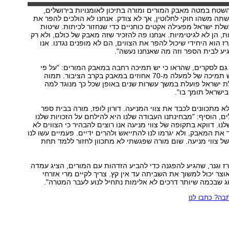
השטח במטה מאבק המורים ומורה בתיכון לאומנויות בירושלים,
תה משהו חוקי לחלוטין, אך לא צודק. אנחנו לא הולכים להפר את
שלת ישראל מפעילה אקטים כוחניים כדי שנחזור לכיתות. שיטות
ת, הן לא לגיטימיות. אנחנו פה להזכיר שזה מאבק של כולם, ולא רק
ז הוא היחידי שיכול להפר את הצווים, הם לא מופנים נגדנו. אנו
גיע לבית הספר וזה מה שאנחנו נעשה".
ם לסקרים, שהראו כי יש תמיכה רחבה במאבק המורים: "על פי
סקרים שנערכו יש תמיכה של למעלה מ-70 אחוזים במאבק בקרב הציבור. תמוה
ת ישראל פועלת במשך עשרות שנים באופן שכל כך מנוגד למה
ישראל תומך בו".
א מתכוונים לכבד את צווי המניעה. דורון לופז, מורה בבית ספר
ם, הוסיף: "מבחינתנו העבודה שלנו היא להילחם על הזכויות שלנו
ו. דווקא בתקופה של צווי מניעה אנו רוצים להבהיר כי הצווים לא
 את המאבק, ולא יגרמו לנו להתייאש ולהרים ידיים. פעמיים עשו לנו
ל צווי מניעה. שום מורה שפגשתי לא מתכוון לחזור ללמד תחת
 וגנר, שהגיע להפגנה כדי להביע הזדהות עם המורים, הציג עמדה
אוצר יכול למשוך את השביתה עד אין קץ. צריך לקיים מרי אזרחי
ג שבכמה שיותר דרכים לא אלימות נתחיל לנוע לעבר המטרה".
ה? כתבו לנו