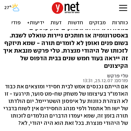
כריסטמס של החסידים
את ליל הולדתו של ישו מציינים החסידים
במסורת מיוחדת: משחקים שח, עוסקים
באסטרונומיה או חותכים ניירות טואלט לשבת.
בשום פנים ואופן לא לומדים תורה - שמא תיזקף
לזכותו של היהודי מנצרת. טלי פרקש מנבאת איך
זה ייראה בעוד חמש שנים בבית הדפוס של
הקיצונים
טלי פרקש
פורסם: 25.12.07, 13:31
אם הייתם נכנסים אמש לבית חסידי ומוצאים את כבוד
האדמו"ר בעיצומו של משחק שח-מט סוער, תירגעו - זו
לא הצהרת כוונות על איפסון השטריימל. יום הולדתו
של ישו חל אתמול ולפי מנהג החסידים אין לשוח בדברי
תורה בזמן זה, שמא יעמדו הדברים הנלמדים לזכותו
של היהודי מנצרת. בכל זאת הוא היה יהודי, לא?