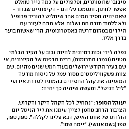
סיבובי שח מותרים, ופלפולים על כמה נייר טואלט
אפשר לחתוך. ותסמכו עליהם - הקיצוניים שבדור -
שאם יהיה חסיד תמים אחד שיחליט להוריד פרופיל
ולא ללמוד תורה חס ושלום, אלא סתם לעזור עם
הילדים במקום דרשה באסטרונומיה, הרי שאשוח בוער
בדרך אליו.
נפלה לידי זכות דמיונית להיות זבוב על הקיר הבלתי
מטויח (נגמרו התרומות), בבית הדפוס של הקיצונים, אי
שם בעיר הקודש ירושלים בעוד חמש שנים מהיום. שם,
צוות פשקוויליסטים מסור עמל על ניסוח מודעה
המזמינה את קהל החסידים בהמוניו לסדרת אירועי
"ליל הניטל". ומעשה שיהיה כך יהיה:
יענקל הסופר:
"נתחיל. לכל הקהל היקר והקדוש.
הציבור הרחב מוזמן לציין עימנו את ליל הניטל, יום
הולדתו של אותו האיש, הבא עלינו לקללה". טפו, טפו,
טפו (גשם אנושי). "יימח שמו".