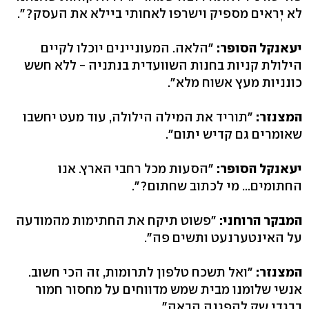
לא יְראים מספיק וישרפו לאחותי ביילא את העסק?".
יעאנקל הסופר:
"הלאה. המעוניינים יוכלו לקיים
הילולת קניות בחנות השוועדית בנתניה - ללא חשש
כונניות מעץ אשוח מלא".
המצנזר:
"תוריד את המילה הילולה, עוד מעט יחשבו
שאומרים גם קדיש יתום".
יעאנקל הסופר:
"הסעות מכל רחבי הארץ. אנו
החתומים... מי לכתוב שחתום?".
המבקר הרוחני:
"פשוט תיקח את החתימות מהמודעה
על האינטערנעט ותשים פה".
המצנזר:
"ואל תשכח טלפון לתרומות, זה הכי חשוב.
אנשי שלומנו מבית שמש מדווחים על מחסור חמור
בבגדי שק להפגנה הבאה".