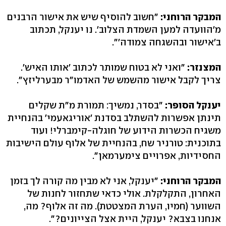
המבקר הרוחני:
"חשוב להוסיף שיש את אישור הרבנים
מ'הוועדה למען השמדת הצלוב'. נו יענקל, תכתוב
ב'אישור ובהשגחה צמודה'".
המצנזר:
"ואני לא בטוח שמותר לכתוב 'אותו האיש'.
צריך לקבל אישור מהשמש של האדמו"ר מבערליזץ".
יענקל הסופר:
"בסדר, נמשיך: תמורת מ"ת שקלים
תינתן אפשרות להשתלב בסדנת 'אוריגאעמי' בהנחיית
משגיח הכשרות הידוע של חוגלה-קימברלי! ועוד
בתוכנית: טורניר שח, בהנחיית של אלוף עולם הישיבות
החסידיות, אפרויים צימערמאן".
המבקר הרוחני:
"יענקל, אני לא מבין מה קורה לך בזמן
האחרון, התקלקלת. אולי כדאי שתחזור לחנות של
השווער (חמיו, הערת המצטטת). מה זה אלוף? מה,
אנחנו בצבא? יענקל, היית אצל הצייונים?".