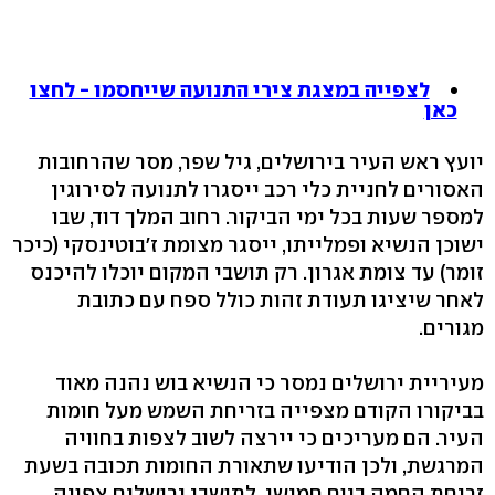
לצפייה במצגת צירי התנועה שייחסמו - לחצו
כאן
יועץ ראש העיר בירושלים, גיל שפר, מסר שהרחובות
האסורים לחניית כלי רכב ייסגרו לתנועה לסירוגין
למספר שעות בכל ימי הביקור. רחוב המלך דוד, שבו
ישוכן הנשיא ופמלייתו, ייסגר מצומת ז'בוטינסקי (כיכר
זומר) עד צומת אגרון. רק תושבי המקום יוכלו להיכנס
לאחר שיציגו תעודת זהות כולל ספח עם כתובת
מגורים.
מעיריית ירושלים נמסר כי הנשיא בוש נהנה מאוד
בביקורו הקודם מצפייה בזריחת השמש מעל חומות
העיר. הם מעריכים כי יירצה לשוב לצפות בחוויה
המרגשת, ולכן הודיעו שתאורת החומות תכובה בשעת
זריחת החמה ביום חמישי. לתושבי ירושלים צפויה