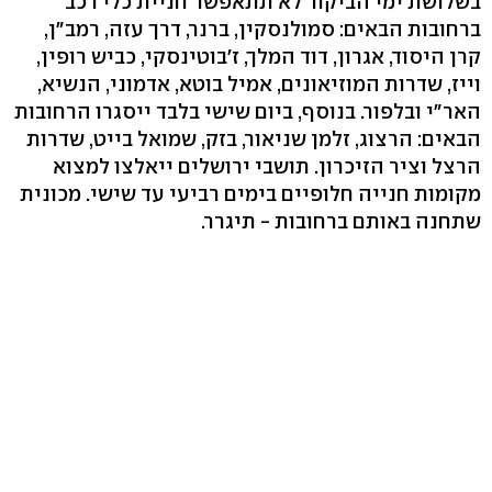
בשלושת ימי הביקור לא תתאפשר חניית כלי רכב
ברחובות הבאים: סמולנסקין, ברנר, דרך עזה, רמב"ן,
קרן היסוד, אגרון, דוד המלך, ז'בוטינסקי, כביש רופין,
וייז, שדרות המוזיאונים, אמיל בוטא, אדמוני, הנשיא,
האר"י ובלפור. בנוסף, ביום שישי בלבד ייסגרו הרחובות
הבאים: הרצוג, זלמן שניאור, בזק, שמואל בייט, שדרות
הרצל וציר הזיכרון. תושבי ירושלים ייאלצו למצוא
מקומות חנייה חלופיים בימים רביעי עד שישי. מכונית
שתחנה באותם ברחובות - תיגרר.