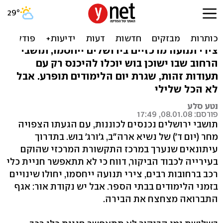
הצד החיובי של ביקור בוש:
מנקים את ירושלים
צירי תנועה מרכזיים בירושלים ייחסמו, תושבי
הרחוב שבו ישוכן בוש יוכלו להיכנס רק עם
תעודות זהות, שגרת יום הלימודים תופרע. אבל
לא הכל שלילי
נטע סלע
פורסם: 08.01.08, 17:49
תושבי ירושלים נכנסים לכוננות, עם הגעתו הצפויה
מחר (יום ד') של נשיא ארה"ב, ג'ורג' בוש. בתדרוך
עיתונאים שנערך במרכז התקשורת המרכזי שהוקם
בעירייה לכבוד הביקור, דווח כי לא תתאפשר חניית כלי
רכב ברחובות רבים, צירי תנועה ייחסמו, יחולו שינויים
בזמני הלימודים בבתי הספר. אבל יש נקודת אור: אגף
התברואה מצחצח את הבירה.