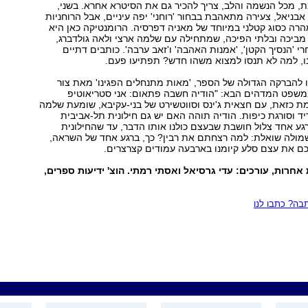
, מכל הנשמה והלב, צריך להכיר גם את הסיטרא אחרא. בשני,
אבניאל, צעירה מתאהבת בבחור 'רוחני' יפה עיניים, אבל הרוחניות
ה כסוג קטלני במיוחד של מאניה דפרסיה. הרומנטיקה כאן היא
מביכה ובלתי הפיכה, שמתחילה עם שלמה ארצי ולאה גולדברג,
י 'הנסיך הקטן', 'אמנות האהבה' ו'זאב ערבה'. כותבים דתיים
ו, למה לא תנסו למצוא משהו חדש? תפתיעו פעם.
 להברקה הגדולה של הספר, 'מאות מתנחלים הפגינו' מאת צור
משפט המדהים הבא: "הודיה חשבה פתאום: אני סטריאוטיפ
ת כזאת, עם חצאית ג'ינס וסווטשירט של בני-עקיבא, שומעת שלמה
ד וסורגת כיפות. הודיה תוהה האם יש גם חילונית תל-אביבית
גע אחד צלול חושבת שבעצם כולנו אותו הדבר, עד שהחילונית
מולה שואלת: למה רצחתם את רבין? כך, ברגע אחד של השראה,
כם את עצם סלע קיומנו בארבעה עמודים קצרצרים.
אחרות, עורכים: עדי גרסיאל ואסתי רמתי. הוצ' ידיעות ספרים,
ה? כתבו לנו