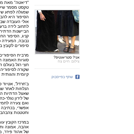
"דיאטה" מאת מיכ
טקסט מסמר שיער,
שמגלה לפתע שיש
הסיפור היא להבי
אולי העובדה שבחו
לתחוב לידה ברע
הביישנות הדתית 
קניג, הסיפור ה
סיפורים לקובץ בן 253 עמודים, זה לא יכול להיות א
מרבית הסיפורים 
אני? סטריאוטיפ?
סוגיות האמונה ח
צילום: חיים צח
חצי רגל בעולם ה
שקורה לסיפוריה
קיומית והגותית מ
שתף בפייסבוק
ב'חרדל', אטיוד 
הנלוזות לאחר ש
שאצל הדתיות הרו
של לירון נגלר-כה
ואם צעירה לחמי
אפשרי, בכתיבה כ
וחטטנות צהבהבה
במרכז הקובץ עומ
אהבה, אמונה וח
של אהוד פירר, מ