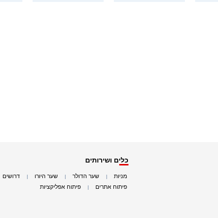
כלים ושירותים
מניות
שער הדולר
שער היורו
דרושים
|
|
|
|
פיתוח אתרים
פיתוח אפליקציות
|
|