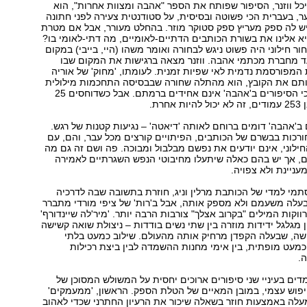
ל ווזנר, הסיפור שפותח את הספר "אהבה ומצוות אחרות", הוא
 בעברית הכי פשוטה ובסיסית, על סטודנטית צעירה לפני חתונה
 לה ספק מעריץ ספק סטוקר מוזר. בהחלט מעורר, אבל אם מטרת
א אלינו את בשורת הכותבים הדתיים-לאומיים, מה דתי-לאומי בו?
ר חילוני היה פשוט ניגש לבחורה ואומר משהו (היי, בייבי) במקום
ד מחברת מכתמי אהבה. ווזנר מצאה ברגישות את המקום שבו
המפורסמת נדמית לאי שפיות זמנית. לעומתו, 'מחוק' של אוריה
חותם את הקובץ, הוא מהתלה שחורה שבבסיסה התחכמות מילולית
נבובה, המעידה כי הסיפורים ב'אהבה' אינם אחידים ברמתם. אבל כשדוחסים 25
חרת.
ב'אהבה' דומים ברוחם לאותה 'דיאטה' – נגיעות קטנות של רגש.
ורכות בבשרם של הכותבים, הפיתויים קורצים מכל עבר, והם, עם
חילוני, אינם יודעים את נפשם מבלבול ומבוכה. פה ושם זה גם מה
ם, אך יש בהם כאלה שיתעלו מחיבוטי הנפש השגרתיים לאמירה
עניינת ולא צפויה.
סתמי למדי של הכותבת מרלין וניג, חוזרת בתשובה שבה לדרכיה
בעלה משעמם ולא מספק אותה, אבל ב'רות' של ציפי מורדי מתברר
וקות המילים "בקרוב אצלך" צורבות הרבה יותר. 'מיר'לה שיינדורף'
ן מגלגל ידידות מוזרה בין שתי נשים בודדות – ניצולת שואה קשישה
שה, שבעלה הקפדן מרחיק אותה מהעולם. שילוב כמעט בלתי
מעט מופתית, בין אימי מחנות ההשמדה לבין ביצת רכילות
.
דים בעיניי שני סיפורים ארוכים יחסית על המשולש המסוכן של
יפוש עצמי, במובן המאיים של הטלת הספק. הראשון, 'ממעמקים'
עלה באמצעות חוזר בשאלה שיכור את הרעיון החתרני שכדי לאהוב