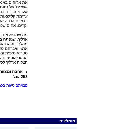
את אלוהים באמת
'גשרים' של נחום 
שלו מתבררת במהר
ערימת קלישאות 
ונגמרת הרבה אחר
יקרים, אחים שלנ
מה שמביא אותנו
ארליך, שנפתח ב
מהלך". והיא באמ
ארצי ואברהם פרי
סטריאוטיפית ובר
הסטריאוטיפית ש
הצליח ארליך לס
אהבה ומצוות 
253 עמ'
מצאתם טעות בכתב
מומלצים