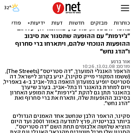
"דה סטריטס" יופיע בישראל
הראפר הבריטי המוערך יתן שתי הופעות בארץ
באפריל. בשניה, שתיערך בהאנגר 11, יעלו גם
"ג'ירפות" עם ההופעה שתסגור את סיבוב
ההופעות הנוכחי שלהם, ויתארחו ברי סחרוף
ו"הדג נחש"
אור ברנע
פורסם: 13.02.08, 10:26
הראפר האנגלי המוערך, "דה סטריטס" (The Streets),
(ששמו המקורי מייק סקינר), יגיע בקרוב לישראל. דה
סטריטס יופיע במועדון הזאפה בתל-אביב ב-4 באפריל,
ויום למחרת בהאנגר 11 בתל-אביב. בערב שיערך
בהאנגר תתן גם להקת "ג'ירפות" את המופע האחרון
בסיבוב ההופעות שלה, ותארח את ברי סחרוף ואת
"הדג נחש".
סקינר, הראפר הלבן שנחשב אחד האמנים הגדולים
ביותר בבריטניה, פרץ לתודעה באזור 2001 ועד היום
הוציא שלושה אלבומים תחת השם "דה סטריטס".
הסגנון שלו מכיל מוטיבים מהגראג' האנגלי וגם קצת