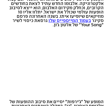
אלקטרוניקה. אלבומו החדש עתיד לצאת בחודשים
הקרובים, וכחלק מקידום האלבום, הוא ייצא לסיבוב
הופעות עולמי שכולל את ישראל. יתלוו אליו 10
מוזיקאים שיופיעו איתו. בשנה האחרונה פרסם
סקינר
בעמוד המייספייס שלו
גרסאת כיסוי לשיר
"Your Song" של אלטון ג'ון.
המופע של "ג'ירפות" יסיים את סיבוב ההופעות של
אלבומם האחרון, "גג". במהלך השנתיים האחרונות