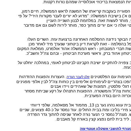
ת הנמצאות בריכוזי אוכלוסייה שמהם נורות רקטות.
הסוגייה בעקבות קריאתו של המשנה לראש הממשלה, חיים רמון,
 א') בישיבת הממשלה: "מדוע לא יורים לעבר מקורות הירי? על פי
, מותר לעשות זאת. במלחמת לבנון השנייה העניין
י ועלה כי אם יורים מתוך כפר, מותר לירות לשם גם אם מדובר
הבוקר נידונה ההסלמה האחרונה ברצועת עזה. השרים העלו
פל בהסלמה - זאת לקראת דיון ביטחוני שנערך מיד לאחר מכן
ת חברי המטבחון - ראש הממשלה אהוד אולמרט, ממלאת המקום
ביטחון אהוד ברק, וראשי מערכת הביטחון - ובהם צה"ל והשב"כ.
ב צפויה להתקיים ישיבת הקבינט לביטחון לאומי, במהלכה יוחלט על
זה.
שהעימות עם הפלסטינים
. העצרות והפגנות ההזדהות
זולג לעבר הגדה
הפכו בצהריים לעימותים אלימים בין כוחות צה"ל לבין אלפי מפגינים
דגלי פלסטין, תמונות של שאהידים ויידו אבנים
כוחות צה"ל והמשטרה. ההפגנות התנהלו על רקע שביתת מסחר
כרזה היום בגדה המערבית.
בעימותים בכפר בית עווא נהרג נער בן 13, מחמוד אל מסאלמה, שלפי דיווחי
הפלסטינים, נפגע מירי בליבו ומת בבית החולים. עוד נמסר על כ-40 פצועים, שניים
 מצה"ל נמסר כי הנער נורה לאחר שניסה לחתוך גדר הפרדה
יד בית לחם נפצע קצין באורח קל מאבנים.
עורף לתושבי אשקלון ועוטף עזה