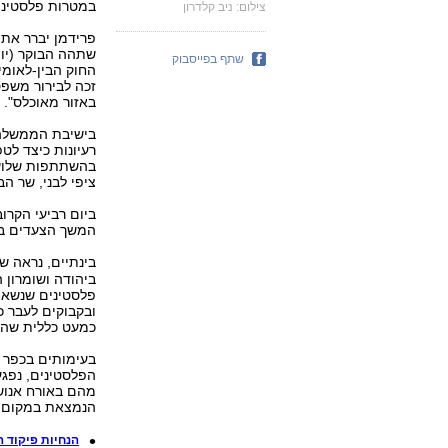
במטרות פלסטיניו
צילום: ניב קלדרון
פרידמן יברר את 
שתהה הבוקר (יום
שתף בפייסבוק
החוק הבין-לאומי
זכה לבירור משפט
באזור מאוכלס".
בישיבת הממשלה 
רעיונות כיצד לט
בהשתתפות שלוש
ציפי לבני, שר ה
ביום רביעי הקרו
המשך הצעדים בע
בינתיים, נראה 
ביהודה ושומרון 
פלסטינים שנשאו 
ובקבוקים לעבר 
כמעט כללית שהו
מהם באורח אנוש.
הנמצאת במקום. ל
הנחיות פיקוד ה