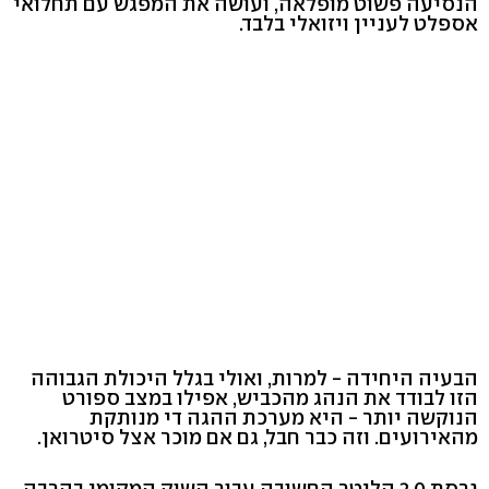
הנסיעה פשוט מופלאה, ועושה את המפגש עם תחלואי
אספלט לעניין ויזואלי בלבד.
הבעיה היחידה - למרות, ואולי בגלל היכולת הגבוהה
הזו לבודד את הנהג מהכביש, אפילו במצב ספורט
הנוקשה יותר - היא מערכת ההגה די מנותקת
מהאירועים. וזה כבר חבל, גם אם מוכר אצל סיטרואן.
גרסת 2.0 הליטר החשובה עבור השוק המקומי בהרבה,