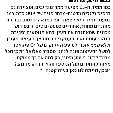
ככה היא, גדולה
כמו תמיד, ה-C5 מציעה ממדים נדיבים, ומצוידת גם
בבסיס גלגלים מבטיח-מרחב פנים של 281.5 ס"מ. כמו
כמעט-תמיד, היא יוצאת דופן במראה. חרטום כבד, קוו
מותניים מחודד, אחוריים כמעט-בוטים. זו בפירוש
מכונית שמאתגרת את העין. בתא הנוסעים וסביבת
הנהג לעומת זאת, העסק פחות מוחצן. העיצוב מעודן
וללא שמץ אזכור למופע הזיקוקים של C4 פיקאסו,
למשל. "העיצוב פונה לנהג" מסביר מאלואל, "ולכן הכל
מרוכז לידו". נשמע מצוין, רק למה אם כך ממוקם
מאותת החירום מול הנוסע דווקא, הרחק מהנהג?
"ובכן, הייתה לנו כאן בעיה קטנה...".