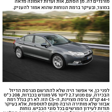
מורגלים לה. מן הסתם, אות ועדות לאמונה מלאה
במוצר, ובעיקר ברמת הנוחות שהוא אמור להעניק.
לפני כן, אי אפשר היה שלא להתרשם מגרסת הדיזל
הבכירה, עם מנוע 2.7 ליטר V6 מוגדש בכבדות, 208 כ"ס
ו-44 קג"מ. גרסה מצוינת, ה-C5 הזו. לא רק בגלל רמת
אבזור שלא מותירה הרבה מקום לתוספות, אלא בעיקר
תודות לעידון המרשים בכל סוגי הכביש. נוחות