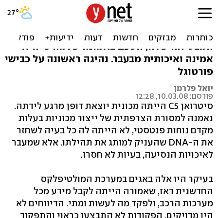
סיטרואן C5 - הזדמנות חוזרת
סיטרואן מציגה מחדש את המשפחתית
המבטיחה שלה, הפעם באמונה שלמה כי היא
אמינה ואיכותית מבעבר. נהיגה ראשונה על כבישי
פורטוגל
יואל פלרמן
פורסם: 10.03.08, 12:28
סיטרואן C5 הייתה מכונית יוצאת דופן מרגע לידתה.
נאמנה למסורת הצרפתית של ייצור מכוניות בעלות
מקדם נוחות פנטסטי, לא הייתה לה כל בעיה לשחזר
את ה-DNA שהעניק למותג את תהילתו. אלא שמעבר
לאיכויות הנסיעה, בעיות לא חסרו.
בעיקר היו אלה באגים במערכת המולטיפלקס
החדשנית דאז, שאמורה הייתה לקבל מידע מכל
מערכות הרכב, ולפקד מה לעשות ומתי. הדיווחים לא
היו מדויקים, הפקודות לא התבצעו כראוי והתפקוד