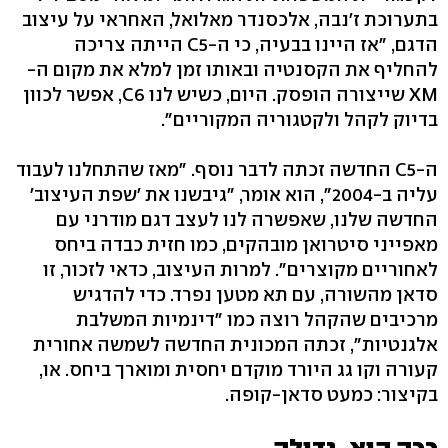
בתערוכת ז'נבה, אלכסנדר מאלואל, האחראי על עיצוב
הדגם, "אז היינו בבעיה, כי ה-C5 הייתה צריכה
להחליף את הקסנטיה ובאותו זמן למלא את מקום ה-
XM שייצורה הופסק. היום, כשיש לנו C6, אפשר לכוון
בדיוק לקהל ולקטגוריה המקוריים".
ה-C5 החדשה זכתה לדבר נוסף. "מאז שהתחלנו לעבוד
עליה ב-2004", הוא אומר, "גיבשנו את 'שפת העיצוב'
החדשה שלנו, שאפשרה לנו לעצב דגם מודרני עם
מאפייני סיטרואן מובהקים, כמו חזית כבדה ביחס
לאחוריים מקוצרים". למרות העיצוב, כדאי לזכור, זו
סדאן מהשורה, עם תא מטען נפרד. כדי להדגיש
מרכיבים שהקהל רוצה כמו "דינמיות המשלבת
אלגנטיות", זכתה המכונית החדשה לשמשה אחורית
קעורה וקו גג היורד מוקדם יחסית ומוארך ביחס. או,
בקיצור: כמעט סדאן-קופה.