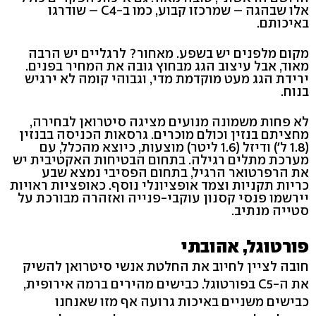
אלו שבהגה – שמרכזו קבוע, כמו ב-C4 – שודרגו
באיכותם.
מקום מלפנים יש בשפע. מאחור? לרגליים יש הרבה
מאוד, אבל עיצוב הגג מבחוץ גובה את המחיר בפנים.
ירידת הגג מעט מוקדמת מדי, וגבוהי קומה לא ירגיש
בנוח.
לא פחות משמונה מנועים מציגה סיטרואן לבחירה,
מחציתם בנזין וכולם מוכרים. גרסאות הכניסה בבנזין
(1.8 ל') ודיזל (1.6 ליטר) מוצעות, כיוצא מהכלל, עם
מערכת מתלים רגילה. בתחום הבטיחות האקטיבית יש
את הרפרטואר הרגיל, בתחום הפסיבי נמצא שבע
כריות תקניות וצמד אופציונלי נוסף. כאופציות ראויות
יירשמו פנסי קסנון עוקבי-פנייה ואזהרה מבורכת על
סטייה מנתיב.
פורטוגל, אהובתי
חובה לציין לחיוב את החלטת אנשי סיטרואן להשיק
את ה-C5 בפורטוגל. כבישים מהירים ברמה אירופית,
כבישים משניים באיכות גרועה אף מזו שאנחנו