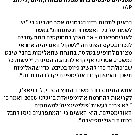
AP)
בראיון לתחנת רדיו בגרמניה אמר פטרינג כי "יש
לשמור על כל האפשרויות פתוחות" באשר
לאולימפיאדה - אך האיץ במחוקקים המתעתדים
לנכוח בטקס הפתיחה "לשקול האם יהיה אחראי
מצידם להופיע בטקס", בהנחה שהאלימות בחבל טיבט
נמשכת. פטרינג אף קרא להנהגה הסינית "לעשות כל
שביכולתה כדי להשיג פיוס בטיבט, כדי שהאלימות
תשכך והמשחקים האולימפיים יקבלו הזדמנות".
אמש התיחס דובר משרד החוץ הסיני, ליו גיאצ'ו,
לקריאות להחרמת אולימפיאדת בייג'ינג 2008, ואמר כי
" לא צריך לעשות 'פוליטיזציה' למשחקים
האולימפיים". הוא האשים כי "המתפרעים ניסו לחבל
בכוונה באולימפיאדה".