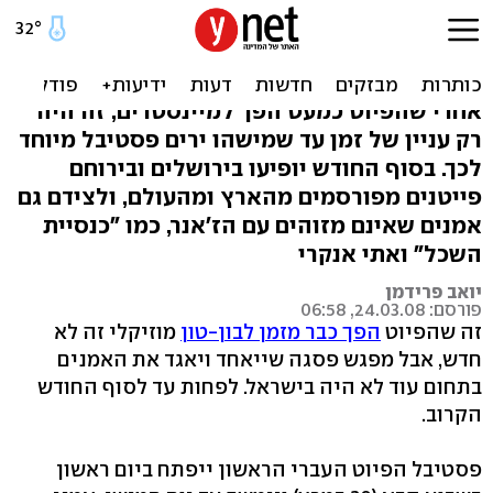
האזינו: פסטיבל הפיוט
הראשון יוצא לדרך
אחרי שהפיוט כמעט הפך למיינסטרים, זה היה
רק עניין של זמן עד שמישהו ירים פסטיבל מיוחד
לכך. בסוף החודש יופיעו בירושלים ובירוחם
פייטנים מפורסמים מהארץ ומהעולם, ולצידם גם
אמנים שאינם מזוהים עם הז'אנר, כמו "כנסיית
השכל" ואתי אנקרי
יואב פרידמן
פורסם: 24.03.08, 06:58
זה שהפיוט
הפך כבר מזמן לבון-טון
מוזיקלי זה לא
חדש, אבל מפגש פסגה שייאחד ויאגד את האמנים
בתחום עוד לא היה בישראל. לפחות עד לסוף החודש
הקרוב.
פסטיבל הפיוט העברי הראשון ייפתח ביום ראשון