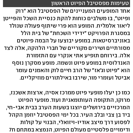
טעימות מפסטיבל הפיוט הראשון
אחד המופעים המעניינים של הפסטיבל הוא "רוק
ופיוט", בו משלבים כוחות להקת כנסיית השכל והפייטן
ליאור אלמליח. המופע הוא פרי שיתוף פעולה שנולד
במסגרת הפרויקט "ידידי השכחת" של בית הלל
באוניברסיטאות. במופע יבוצעו על הבמה פיוטים
מסורתיים ושירים מקוריים של חברי הלהקה, אלה לצד
אלה. בירוחם תופיע אתי אנקרי עם התזמורת
האנדלוסית במופע פיוט ונשמה. מופע מסקרן נוסף
הוא "פיוט וג'אז" של הרב חיים לוק והאמנים עומר
אביטל ועומרי מור, שירבו באילתורים מוזיקליים.
כמו כן יעלו מופעי פיוט ממרכז אסיה, ארצות אשכנז,
מרוקו, התקופה העותומאנית ועוד. מופעי הפיוט
המרכזיים בירושלים יוצגו בשעות הערב בבית אבי-חי,
ביד בן צבי ובלב העיר. בכל ימי הפסטיבל יוזמן הקהל
לפסוע דרך מיצב אודיו-ויזואלי, הבנוי על קולות
ודימויים פלסטיים מעולם הפיוט, הנמצא במתחם ח7