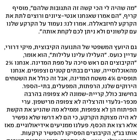
"מה שהיה לי הכי קשה זה התגובות שלהם", מוסיף
קריף, "הם אמרו שאנחנו אנטי-ציונים ורוצים לתת את
הקרקע לחיזבאללה. אמרו לנו: נעמוד על הקרקע שלנו
עם קלשונים ולא ניתן לכם לקחת אותה".
גם היועץ המשפטי של התנועה הקיבוצית, מיקי דרורי,
עדיין כועס. "העלילו עלינו עלילות", הוא אומר,
"הקיבוצים הם ראש סיכה על מפת המדינה. אנחנו 2%
מהאוכלוסייה, שגרים בבתים קטנים וצפופים. אנחנו
תופסים 4% משטח המדינה, אבל זה כולל את השטחים
הירוקים שלנו, הרפתות, המפעלים, בתי-הספר.
בחישוב כולל, קריית-שמונה לא צפופה בהרבה
מכפר-גלעדי והרצליה לא צפופה מרישפון. ערי
הפיתוח הן לא צפופות, וממילא מה שהניע את הקשת
לא היה מצוקת הקרקע, כי הם לא דרשו שלא נפשיר
אלא רצו את הכסף. פעלנו ממניעים אידיאולוגיים. מאז
אותו בג"ץ, הקיבוצים הפסיקו להפשיר קרקעות.