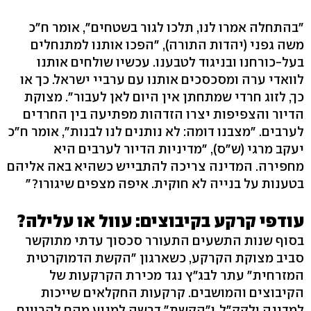
"בהתחלה אמרו לנו, תלכו לגור בשטחים", אומר ח"כ
משה גפני (יהדות התורה), "הפכו אותנו למתנחלים
בעל-כורחנו ובניגוד לטבענו. עכשיו שולחים אותנו
לוואדי ערה ומסכסכים אותנו עם ערביי ישראל. כך או
כך, לזוג חרדי שמתחתן אין היום לאן לעבור". מצוקת
הדיור והצפיפות יצרו הזדהות מפתיעה בין החרדים
לערבים. "מצבנו דומה: לא נותנים לנו לבנות", אומר ח"כ
יעקב מרגי (ש"ס), "מדיניות הדיור לערבים היא
מחפירה. המדינה צריכה להתבייש כשהיא באה אליהם
בטענות על בנייה לא חוקית. איפה מצפים שיגורו?"
עודפי קרקע בקיבוצים: עוול או עלילה?
בסוף שנות התשעים התעורר סכסוך עדתי מתוקשר
סביב מצוקת הקרקע, כשארגון "הקשת הדמוקרטית
המזרחית" עתר לבג"ץ נגד מכירת הקרקעות של
הקיבוצים והמושבים. קרקעות החקלאים שייכות
למדינה ולקק"ל, ו"הקשת" דרשה למנוע מהם להרוויח