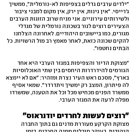
"ילדים ערבים גדלים בצפיפות לא-נורמלית", ממשיך
ג'רייסי. "אין גינות, אין ירק, אין מקום למבני ציבור
ולשירותים עירוניים. אני מניח שרוב הזוגות הערבים
הצעירים רוצים לגור בשכונה נורמלית של מגדלי
מגורים, כמו ביישובים היהודיים. לאחרונה הצלחנו
להקים שכונה כזאת, לאחר מאמץ רב מול הרשויות. כל
הבתים נחטפו".
"מצוקת הדיור והצפיפות במגזר הערבי היא אחד
הגורמים להידרדרות היחסים בין שתי האוכלוסיות
בארץ", מסכם ראש העיר נצרת ומזהיר: "אם לא יימצא
לה פיתרון, המצב רק ימשיך ויתדרדר". שמאי אסיף
ממשרד הפנים מכחיש מכל וכל את הטענה, שמשרדו
מפלה לרעה את המגזר הערבי.
"רוצים לעשות לחרדים יודנראוס"
מצוקת הקרקע מעוררת מדנים גם בתוך החברה
היהודית. בעיקר סובלים ממנה החרדים. בזמן