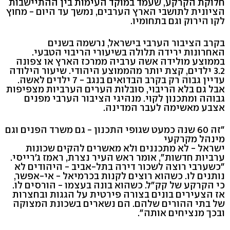
חלוקת הקרקע, שעמד במוקד העימות בין ההתיישבות
הציונית לתושבי הארץ הערבים, נמשך עד היום - מחוץ
לקו הירוק וגם בתחומיו.
בקרב הציבור הערבי בישראל, נרשמה בשנים
האחרונות ירידה תלולה בשיעורי הריבוי הטבעי.
בממוצע מולידה אשה ערביה ממרכז הארץ או צפונה
3.2 ילדים, קצת יותר מהממוצע היהודי. שיעור הילודה
עדיין גבוה רק בקרב הבדואים בנגב - 7 ילדים לאשה.
אבל גם בלא הריבוי, סובלות הערים הערביות מצפיפות
גבוהה ומתכנון לקוי. מנהיגי הציבור הערבי מפנים
אצבע מאשימה לעבר המדינה.
"זה 60 שנה כמעט שגופי התכנון - גם משרד הפנים וגם
מינהל מקרקעי
ישראל - לא מתכננים ולא מאשרים להקים שכונות
ערביות חדשות", אומר ראש העיר נצרת, ראמז ג'רייסי.
"כשערבי רוצה לשכור דירה בתל-אביב - היהודים לא
נותנים לו. כשהוא רוצים לקנות בכרמיאל - אי-אפשר,
כי הקרקע של קק"ל. כשהוא בונה בעצמו - הורסים לו.
אז הצעירים בונים בצורה פירטית על הגגות ובחצרות
של בתי ההורים שלהם. הם נשארים בשכונת המצוקה
ובכך מנציחים אותה".