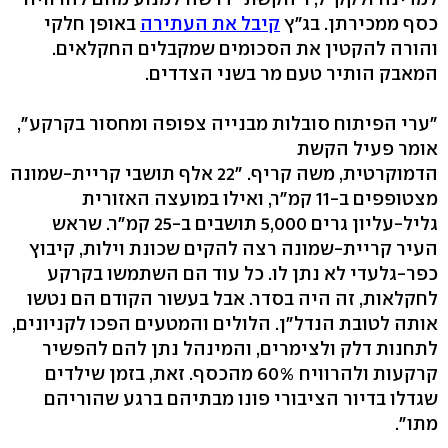
כסף ממכירתן. בג"ץ
קיבל את העתירה
באופן חלקי
והורה להקטין את הסכומים שמקבלים החקלאים.
המאבק הותיר טעם מר בשני הצדדים.
"ערי הפיתוח סובלות מבנייה צפופה ומחסור בקרקע",
אומר פעיל הקשת
הדמוקרטית, משה קריף. "22 אלף תושבי קריית-שמונה
מצטופפים ב-11 קמ"ר, ואילו במועצה האזורית
גליל-עליון גרים 5,000 תושבים ב-25 קמ"ר. שראש
העיר קריית-שמונה רצה להקים שכונת וילות, קיבוץ
כפר-גלעדי לא נתן לו. כל עוד הם השתמשו בקרקע
לחקלאות, זה היה בסדר. אבל בעשור הקודם הם נטשו
אותה לטובת הנדל"ן. הלולים והמטעים הפכו לקניונים,
לתחנות דלק ולצימרים, והמינהל נתן להם להפשיר
קרקעות ולהרוויח 60% מהכסף. זאת, בזמן שילדים
שגדלו בדיור הציבורי פונו מבתיהם ברגע שהוריהם
מתו".