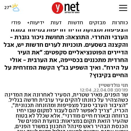
הקרב על הקרקע: ערבים,
חרדים, קיבוצניקים
הצפיפות ומצוקת הדיור חריפות במיוחד במגזר
הערבי והחרדי. התוצאה: תחושת ניכור גוברת -
והקצנה בשסעים. תוכניות לערים חדשות יש, אבל
הדיירים הפוטנציאליים סקפטים: "את העיר
החרדית מתכננים בכסייפה, את הערבית - אולי
על הירח". ואיך השפיע בג"ץ הקשת המזרחית על
החיים בקיבוץ?
תני גולדשטיין
פורסם: 22.04.08, 12:04
שר הפנים, מאיר שטרית, הסעיר לאחרונה את המדינה
כשהצהיר על כוונתו להקים עיר ערבית חדשה בגליל.
"הציבור הערבי סובל מצפיפות ומהזנחה תכנונית",
הכריז, "צריך לאפשר להם לעבור למקום שבו יחיו
ברווחה ובאורח חיים מודרני". אלא שכלל לא בטוח
שהעיר הזאת תקום במציאות: בוועדת הפנים של
הכנסת הבהיר ראש מינהל התכנון במשרד הפנים,