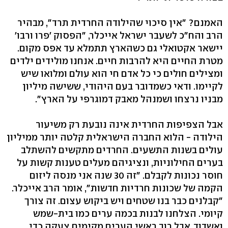
האמנם? "אין סיכוי שהילודה החרדית תרד", מבהיר
הרב והח"כ לשעבר ישראל אייכלר, "הפסוק 'פרו ורבו'
יישאר אקטואלי גם כשהארץ תתמלא עד אפס מקום.
מטרת החיים היא להרבות חיים. אנחנו מולידים ילדים
ומצילים חולים כי כל אדם חי הוא עולם ומלואו שיש
לקיימו. ודאי כשמדובר בעם היהודי, ששישה מיליון
מבניו נרצחו ושמנהל מאבק דמוגרפי על הארץ".
אבל הצפיפות החרדית אינה נובעת רק משיעור
הילודה - הלוא החברה הישראלית קלטה יותר ממיליון
עולים בשנות התשעים. החרדים מתקשים להשתלב
בערים החילוניות, ונציגיהם מעלים טענות קשות על
חוסר נכונות לקבלם. "זה 30 שנה אני מנסה ליזום
הקמה של שכונות חרדיות חדשות", אומר הרב אייכלר.
"קבלנים כבר בנו שטחים ויש ביקוש עצום. זה צורך
קיומי. הצלחנו לבנות בכמה ערים כמו בית-שמש
ואשדוד. אבל רוב ראשי הערים מקימים צעקה כדי