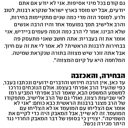
גם קודם בכל מיני אסיפות. אני לא יודע אם אתם
יודעים, אבל יש מוסד בארץ ישראל שנקרא רבנות, לטוב
ולרע. למוסד הזה מדי כמה שנים מתקיימות בחירות,
והרב אלישיב תמך במועמד אחד והיו הרבה אנשים
שלא הבינו. אמר לי הרב כמה וכמה פעמים ביידיש, אני
אומר את זה בעברית: אתה חושב שאני מתעסק פה
בבחירות לרבנות הראשית? לא. אמר לי את זה עם חיוך.
אבל אתה זוכר שיש מצווה בתורה שנקראת שמיטה.
המלחמה היא על קיום המצווה".
הבחירה, והאכזבה
עד כאן, אין הרבה חידוש והדברים ידועים ונכתבו בעבר,
כפי שהעיד הרב אפרתי בעצמו. אולם הנוכחים נדרכו
למשמע המשפט הבא, שאמר הרב אפרתי המביע רמז
לאי שביעות רצונו, ואולי גם של הרב אלישיב, מתפקודו
של הרב מצגר ברבנות הראשית כבא כוחם: "אני לא
אומר אם הצליחו עם המועמד או לא הצליחו עם
המועמד. זה לא שייך, אבל המאבק היה כדי לקיים את
השמיטה". יצויין כי בסופו של דבר המאבק החרדי נגד
היתר מכירה נכשל.