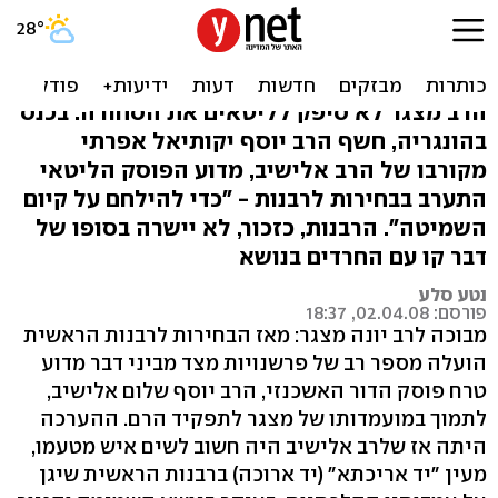
נאמן בית הרב אלישיב: מצגר
הורץ בגלל השמיטה
הרב מצגר לא סיפק לליטאים את הסחורה: בכנס
בהונגריה, חשף הרב יוסף יקותיאל אפרתי
מקורבו של הרב אלישיב, מדוע הפוסק הליטאי
התערב בבחירות לרבנות - "כדי להילחם על קיום
השמיטה". הרבנות, כזכור, לא יישרה בסופו של
דבר קו עם החרדים בנושא
נטע סלע
פורסם: 02.04.08, 18:37
מבוכה לרב יונה מצגר: מאז הבחירות לרבנות הראשית
הועלה מספר רב של פרשנויות מצד מביני דבר מדוע
טרח פוסק הדור האשכנזי, הרב יוסף שלום אלישיב,
לתמוך במועמדותו של מצגר לתפקיד הרם. ההערכה
היתה אז שלרב אלישיב היה חשוב לשים איש מטעמו,
מעין "יד אריכתא" (יד ארוכה) ברבנות הראשית שיגן