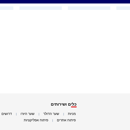
כלים ושירותים
מניות
שער הדולר
שער היורו
דרושים
|
|
|
|
פיתוח אתרים
פיתוח אפליקציות
|
|