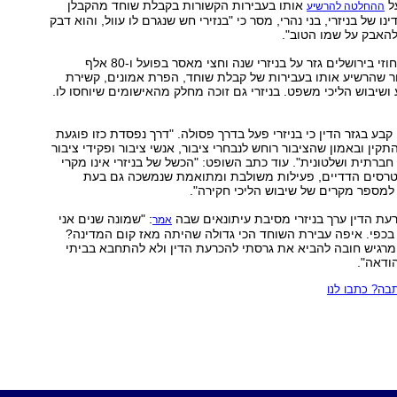
ל
אותו בעבירות הקשורות בקבלת שוחד מהקבלן
ההחלטה להרשיע
נו של בניזרי, בני נהרי, מסר כי "בנזירי חש שנגרם לו עוול, והוא דבק
להאבק על שמו הטוב".
בית המשפט המחוזי בירושלים גזר על בניזרי שנה וחצי מאסר בפועל ו-80 אלף
ר שהרשיע אותו בעבירות של קבלת שוחד, הפרת אמונים, קשירת
ושיבוש הליכי משפט. בניזרי גם זוכה מחלק מהאישומים שיוחסו לו.
קבע בגזר הדין כי בניזרי פעל בדרך פסולה. "דרך נפסדת כזו פוגעת
תקין ובאמון שהציבור רוחש לנבחרי ציבור, אנשי ציבור ופקידי ציבור
חברתית ושלטונית". עוד כתב השופט: "הכשל של בניזרי אינו מקרי
נטרסים הדדיים, פעילות משולבת ומתואמת שנמשכה גם בעת
למספר מקרים של שיבוש הליכי חקירה".
עת הדין ערך בניזרי מסיבת עיתונאים שבה
: "שמונה שנים אני
אמר
 בכפי. איפה עבירת השוחד הכי גדולה שהיתה מאז קום המדינה?
 מרגיש חובה להביא את גרסתי להכרעת הדין ולא להתחבא בביתי
ודאה".
ה? כתבו לנו