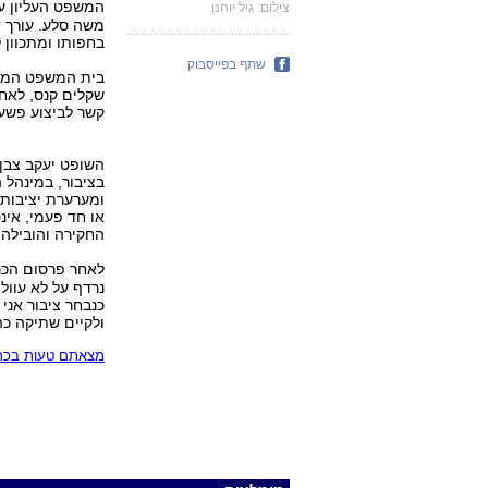
המשפט העליון ע
צילום: גיל יוחנן
משה סלע. עורך די
בחפותו ומתכוון 
שתף בפייסבוק
שקלים קנס, לאח
קשר לביצוע פשע 
השופט יעקב צבן 
בציבור, במינהל ה
ומערערת יציבות 
או חד פעמי, אי
החקירה והובילה 
לאחר פרסום הכר
נרדף על לא עוול
כנבחר ציבור אני
ולקיים שתיקה כה
מצאתם טעות בכתב