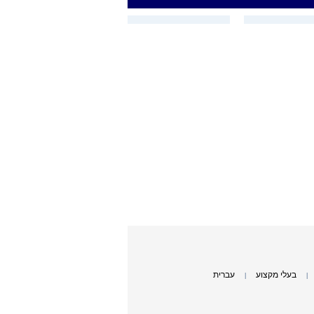
בעלי מקצוע
עברית
|
|