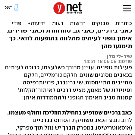
הטיפ היומי: איך למנוע כאבים
שמופיעים לאחר אימון גופני
כאבי בירכיים, כאבי גב, סחרחורת וכאבי שרירים.
אימון גופני לעיתים מתלווה בתופעות לוואי. כך
תימנעו מהן
שיר-לי גולן
פורסם: 18.06.08, 14:51
פעילות גופנית, עניין מבורך כשלעצמו, כרוכה לעיתים
בכאבים מסוגים שונים. חלקם נורמליים, חלקם
מחייבים התייחסות. שי גרינברג, פיזיותרפיסט
ופיזיולוג של מאמץ, מציע דרכים לאיתור 'תקלות'
קטנות סביב האימון הגופני ולהתמודדות איתן:
כאב ברכיים שמופיע בתחילת ההליכה וחולף מעצמו.
לרוב נובע הכאב משחיקת הסחוס בברכיים
(אוסאוטריטיס‭.(‬ במפרק הברך יש נוזל תוך מפרקי,