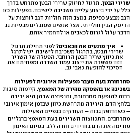
שרירי הבטן.
תרגול לחיזוק שרירי הבטן מתרחש בדרך
כלל על ידי ביצוע עלייה משכיבה לישיבה. בפעילות כזו
הגב מבצע כפיפה. במצב הזה חוליות הגב לוחצות על
הדיסק הבין חולייתי. אצל אנשים שסובלים מבעיות גב
הדבר עלול לגרום לכאבים או להחמיר אותם.
איך מונעים את הכאבים?
לפני תחילת תרגול
שרירי הבטן, בתרגול משכיבה לישיבה, יש לתרגל
את כיווץ שריר הבטן הרוחבי. הפעלה של השריר
הזה משפרת את ייצוב עמוד השדרה ומפחיתה את
הסיכוי להופעת כאבי גב.
סחרחורת בעת מעבר מפעילות אירובית לפעילות
בשכיבה או בהפסקה מהירה של המאמץ.
קיימות סיבות
רבות להופעת סחרחורת, והנפוצה שבהן היא ירידה
בלחץ הדם. הירידה מתרחשת כיוון שבזמן אימון אירובי
– כשהדופק גבוה – העורקים בגפיים הפעילות
מתרחבים. התכווצות השרירים בעת המאמץ ברגליים
מזרימה את הדם בוורידים חזרה ללב. בסיום האימון