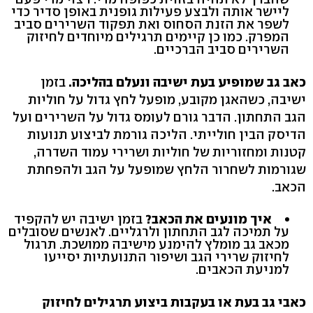
ליישר אותה ולבצע פעילות גופנית באופן סדיר כדי
לשפר את הזנת הסחוס ואת תפקוד השרירים סביב
המפרק. כמו כן קיימים תרגילים מיוחדים לחיזוק
השרירים סביב הברכיים.
כאב גב שמופיע בעת ישיבה ונעלם בהליכה.
בזמן
ישיבה, כשהאגן מקובע, מופעל לחץ גדול על חוליות
הגב התחתון. הדבר גורם לעומס גדול על השרירים ועל
הדיסק הבין חולייתי. הליכה גורמת לביצוע תנועות
קטנות ומחזוריות של חוליות ושרירי עמוד השדרה,
שגורמות לשחרור הלחץ שמופעל על הגב ולהפחתת
הכאב.
איך מונעים את הכאב?
בזמן ישיבה יש להקפיד
על תמיכה לגב התחתון ולרגליים. לאנשים שסובלים
מכאב גב מומלץ להימנע מישיבה ממושכת. תרגול
לחיזוק שרירי הגב ושיפור התנועתיות יסייעו
למניעת הכאבים.
כאבי גב בעת או בעקבות ביצוע תרגילים לחיזוק