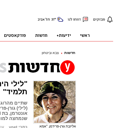
חדשות
צבא וביטחון
"לילי הי
תלמיד"
שתיים מהרוגו
שנמחצה למוות. ההרו
אליזבת גורן-פרידמן. "אמא
כתבי ynet
עודכן: 8