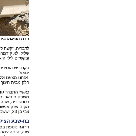
זירת הפיגוע ביר
לדבריה, "קשה לד
שלילי לא קידמה 
ובקשיים לילי הי
סקרוביש הוסיפה 
ימצא'.
אנחנו מצאנו ולק
חלק מבית חינוך 
כאשר התברר גודל
משפטית באבו כבי
בסנהדריה, שבה 
מקום שרק אפשר, 
צבי בן 23, יששכר בן 19.5, ויעל בת 16.5.
בת-שבע הצילה
שנה, היתה עמה 