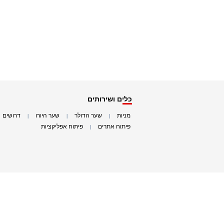
כלים ושירותים
מניות
שער הדולר
שער היורו
דרושים
|
|
|
|
פיתוח אתרים
פיתוח אפליקציות
|
|