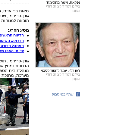
נפלאה, אשה מקסימה"
צילום רפרודוקציה: דודי
ועקנין
מאות בני אדם, ב
הובאה למנוחות ע
מסע ההרג:
הדיווח הראשוני
הדרמה: השוטר 
המחבל הדורס: 
עדות: האבן שנ
גורן-פרידמן, תו
הדחפור ומחץ אות
ז'אן רלוי. עמד להפוך לסבא
צילום רפרודוקציה: דודי
מערכת, מחנכת ו
ועקנין
שתף בפייסבוק