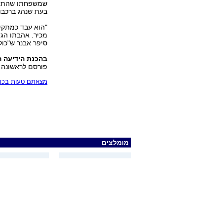
שמשפחתו שהתה ב
בעת שנהג ברכבו 
"הוא עבד כמתקין 
מכיר. אהבתו הגד
סיפר אבנר ש"כול
בהכנת הידיעה הש
פורסם לראשונה 02.07.08, 23:24
מצאתם טעות בכתב
מומלצים