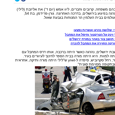
הם משפחה, קרובים וחברים, ליוו אמש (יום ד') את אליזבת (לילי)
גורן-פרידמן, שנהרגה בפיגוע בירושלים, בדרכה האחרונה. גורן-פרידמן, בת 54,
ולמים בבית העלמין הר המנוחות בגבעת שאול.
: שלושה נהרגו ועשרות נפצעו
זינק על הטרקטור וחיסל את המחבל
תושב צור באהר במזרח ירושלים
זרקה החזירה את המחבל להכרה
שבת ירושלים, נהרגה כאשר היתה ברכבה, אותו דרס המחבל עם
ה למוות. היא היתה מורה בבית הספר לחינוך לעיוורים בעיר.
מנהלת בית הספר, רחל סקרוביש, סיפרה ל-ynet ש"לילי היתה מורה ותיקה, אחראית
בתקופה מסוימת סגנית".