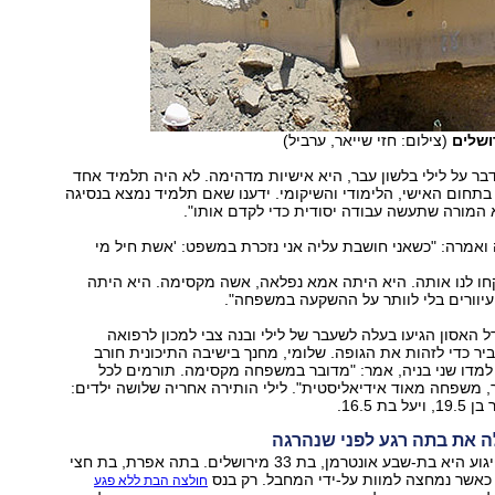
ושלים
(צילום: חזי שייאר, ערביל)
בר על לילי בלשון עבר, היא אישיות מדהימה. לא היה תלמיד אחד
בתחום האישי, הלימודי והשיקומי. ידענו שאם תלמיד נמצא בנסיגה
א המורה שתעשה עבודה יסודית כדי לקדם אותו".
ואמרה: "כשאני חושבת עליה אני נזכרת במשפט: 'אשת חיל מי
חו לנו אותה. היא היתה אמא נפלאה, אשה מקסימה. היא היתה
עיוורים בלי לוותר על ההשקעה במשפחה".
 האסון הגיעו בעלה לשעבר של לילי ובנה צבי למכון לרפואה
ר כדי לזהות את הגופה. שלומי, מחנך בישיבה התיכונית חורב
למדו שני בניה, אמר: "מדובר במשפחה מקסימה. תורמים לכל
משפחה מאוד אידיאליסטית". לילי הותירה אחריה שלושה ילדים:
 את בתה רגע לפני שנהרגה
הרוגה נוספת בפיגוע היא בת-שבע אונטרמן, בת 33 מירושלים. בתה אפרת, בת חצי
כאשר נמחצה למוות על-ידי המחבל. רק בנס
חולצה הבת ללא פגע