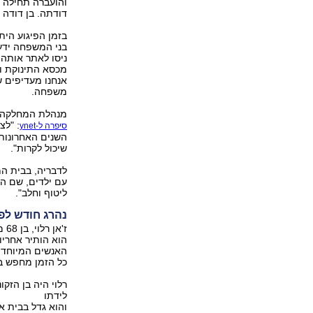
והועברה תחילה 
דודתה. בן דודה 
בזמן הפיגוע הית
בני המשפחה ידעו
ניסו לאתר אותה
מכסא התינוקת ו
אנחנו מעדיפים ש
משפחה.
מנהלת המחלקה לי
: "לצ
סיפרה ל-ynet
השנים האחרונות.
שיכול לקרות".
לדבריה, בבית ה
עם ילדים, שם הי
ליטוף וחלב".
נהרג חודש לפ
ז'
הוא הותיר אחריו 
האנשים המיוחדי
כל הזמן מחפש במה לעזו
רלוי היה בן הזק
לידתו