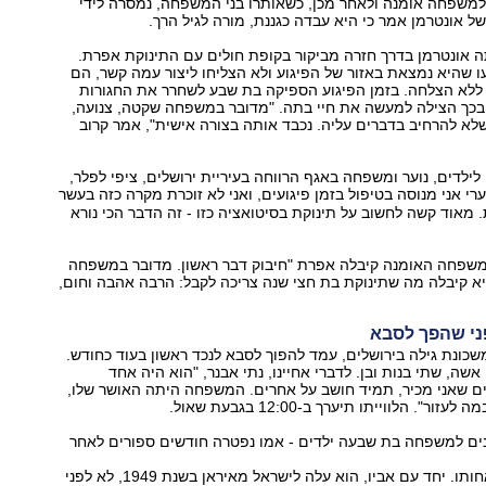
למשפחה אומנה ולאחר מכן, כשאותרו בני המשפחה, נמסרה לידי
של אונטרמן אמר כי היא עבדה כגננת, מורה לגיל הרך.
ה אונטרמן בדרך חזרה מביקור בקופת חולים עם התינוקת אפרת.
 שהיא נמצאת באזור של הפיגוע ולא הצליחו ליצור עמה קשר, הם
 ללא הצלחה. בזמן הפיגוע הספיקה בת שבע לשחרר את החגורות
בכך הצילה למעשה את חיי בתה. "מדובר במשפחה שקטה, צנועה,
לא להרחיב בדברים עליה. נכבד אותה בצורה אישית", אמר קרוב
לדים, נוער ומשפחה באגף הרווחה בעיריית ירושלים, ציפי לפלר,
ערי אני מנוסה בטיפול בזמן פיגועים, ואני לא זוכרת מקרה כזה בעשר
 מאוד קשה לחשוב על תינוקת בסיטואציה כזו - זה הדבר הכי נורא
משפחה האומנה קיבלה אפרת "חיבוק דבר ראשון. מדובר במשפחה
א קיבלה מה שתינוקת בת חצי שנה צריכה לקבל: הרבה אהבה וחום,
ני שהפך לסבא
אן רלוי, בן 68 משכונת גילה בירושלים, עמד להפוך לסבא לנכד ראשון בעוד כחודש.
אשה, שתי בנות ובן. לדברי אחיינו, נתי אבנר, "הוא היה אחד
ם שאני מכיר, תמיד חושב על אחרים. המשפחה היתה האושר שלו,
ר". הלווייתו תיערך ב-12:00 בגבעת שאול.
ונים למשפחה בת שבעה ילדים - אמו נפטרה חודשים ספורים לאחר
והוא גדל בבית אחותו. יחד עם אביו, הוא עלה לישראל מאיראן בשנת 1949, לא לפני